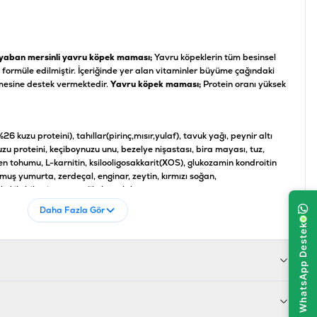
e yaban mersinli yavru köpek maması;
Yavru köpeklerin tüm besinsel
k formüle edilmiştir. İçeriğinde yer alan vitaminler büyüme çağındaki
nmesine destek vermektedir.
Yavru köpek maması;
Protein oranı yüksek
 kuzu proteini), tahıllar(pirinç,mısır,yulaf), tavuk yağı, peynir altı
 kuzu proteini, keçiboynuzu unu, bezelye nişastası, bira mayası, tuz,
n tohumu, L-karnitin, ksilooligosakkarit(XOS), glukozamin kondroitin
lmuş yumurta, zerdeçal, enginar, zeytin, kırmızı soğan,
ekik, biberiye, zencefil ekstraktları
Daha Fazla Gör
kül %9, ham selüloz %3.5
 D3 1500IU/kg, Vitamin E 150mg/kg, Vitamin C 200mg/kg
uzu Etli, Yaban Mersinli