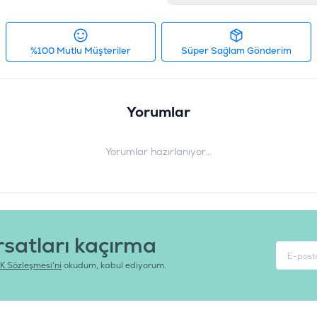
Irk Boyutu
:
O
Ürün Ağırlığı
:
1
%100 Mutlu Müşteriler
Süper Sağlam Gönderim
Barkod
:
8
Tedarikçi Ürün Kodu
:
S
Yorumlar
Yorumlar hazırlanıyor...
rsatları kaçırma
K Sözleşmesi'ni
okudum, kabul ediyorum.