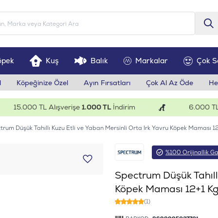
öpek
Kuş
Balık
Markalar
Çok S
l
Köpeğinize Özel
Ayın Fırsatları
Çok Al Az Öde
He
15.000 TL Alışverişe
1.000 TL
İndirim
6.000 TL Alı
trum Düşük Tahıllı Kuzu Etli ve Yaban Mersinli Orta Irk Yavru Köpek Maması 1
%100 Orijinallik Ga
Spectrum Düşük Tahıllı
Köpek Maması 12+1 K
(1)