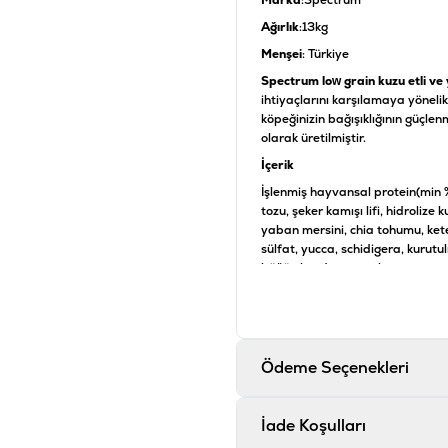
Marka
:Spectrum
Ağırlık
:13kg
Menşei
: Türkiye
Spectrum low grain kuzu etli v
ihtiyaçlarını karşılamaya yöneli
köpeğinizin bağışıklığının güçle
olarak üretilmiştir.
İçerik
İşlenmiş hayvansal protein(min %26
tozu, şeker kamışı lifi, hidrolize
yaban mersini, chia tohumu, kete
sülfat, yucca, schidigera, kurutu
böğürtlen,domates, karpuz, nar, k
Analiz
Protein %32, ham yağ %18, ham 
Katkı maddeleri
Ödeme Seçenekleri
Vitamin A 18000IU/kg, Vitamin
Ürün Filtreleri
İade Koşulları
İçerik
:
K