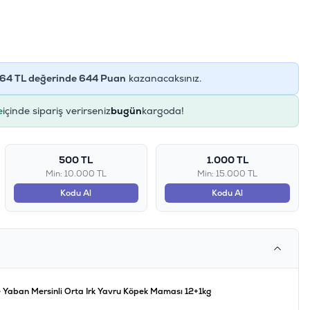
64
TL değerinde
644
Puan
kazanacaksınız.
e
içinde sipariş verirseniz
bugün
kargoda!
500 TL
1.000 TL
Min: 10.000 TL
Min: 15.000 TL
Kodu Al
Kodu Al
e Yaban Mersinli Orta Irk Yavru Köpek Maması 12+1kg