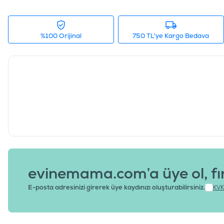
%100 Orijinal
750 TL'ye Kargo Bedava
evinemama.com’a üye ol, fı
E-posta adresinizi girerek üye kaydınızı oluşturabilirsiniz.
KVK