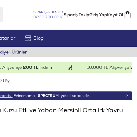
SİPARİŞ & DESTEK
Sipariş Takip
Giriş Yap
Kayıt Ol
0232 700 0212
atanlar
Blog
diyeli Ürünler
şverişe
200 TL
İndirim
10.000 TL Alışverişe
500 TL
2+1 Kg
rantisi.
Evinemama,
SPECTRUM
yetkili satıcısıdır.
 Kuzu Etli ve Yaban Mersinli Orta Irk Yavru
g