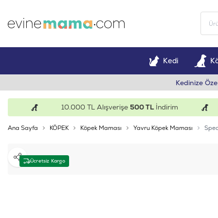
Kedi
K
Kedinize Öze
10.000 TL Alışverişe
500 TL
İndirim
Ana Sayfa
KÖPEK
Köpek Maması
Yavru Köpek Maması
Spec
Paylaş
Ücretsiz Kargo