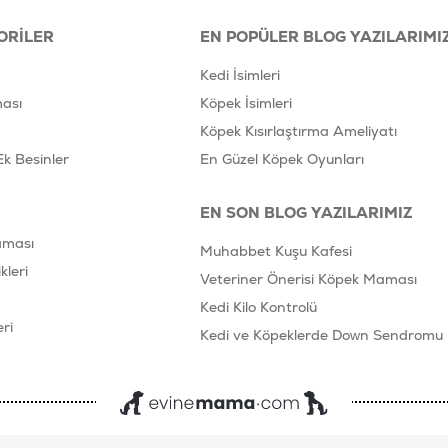
ORILER
EN POPÜLER BLOG YAZILARIMI
Kedi İsimleri
ası
Köpek İsimleri
Köpek Kısırlaştırma Ameliyatı
Ek Besinler
En Güzel Köpek Oyunları
EN SON BLOG YAZILARIMIZ
aması
Muhabbet Kuşu Kafesi
leri
Veteriner Önerisi Köpek Maması
Kedi Kilo Kontrolü
ri
Kedi ve Köpeklerde Down Sendromu