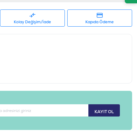
rta Irk / Medium
2 KG ve Üzeri
Kolay Değişim/İade
Kapıda Ödeme
698995027701
PL-014K
KAYIT OL