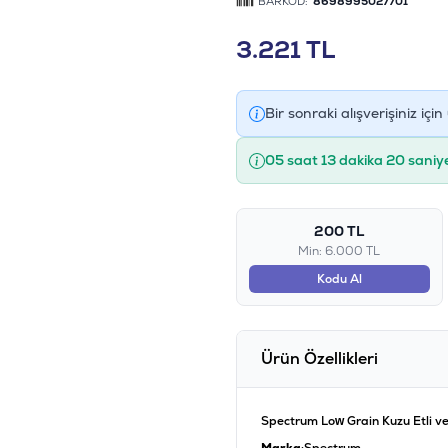
BARKOD:
8698995027701
3.221
TL
Bir sonraki alışverişiniz için
05 saat 13 dakika 19 saniy
200 TL
Min: 6.000 TL
Kodu Al
Ürün Özellikleri
Spectrum Low Grain Kuzu Etli v