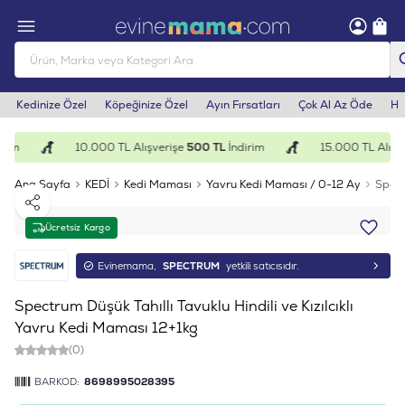
Kedinize Özel
Köpeğinize Özel
Ayın Fırsatları
Çok Al Az Öde
He
rim
10.000 TL Alışverişe
500 TL
İndirim
15.000 TL Alışve
Ana Sayfa
KEDİ
Kedi Maması
Yavru Kedi Maması / 0-12 Ay
Spect
Paylaş
Ücretsiz Kargo
Evinemama,
SPECTRUM
yetkili satıcısıdır.
Spectrum Düşük Tahıllı Tavuklu Hindili ve Kızılcıklı
Yavru Kedi Maması 12+1kg
(0)
BARKOD:
8698995028395