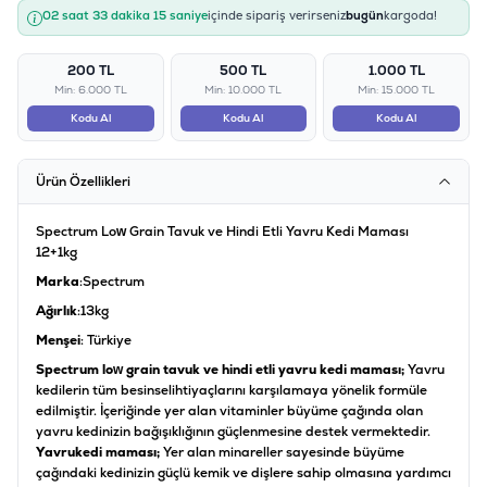
02 saat 33 dakika 14 saniye
içinde sipariş verirseniz
bugün
kargoda!
200 TL
500 TL
1.000 TL
Min: 6.000 TL
Min: 10.000 TL
Min: 15.000 TL
Kodu Al
Kodu Al
Kodu Al
Ürün Özellikleri
Spectrum Low Grain Tavuk ve Hindi Etli Yavru Kedi Maması
12+1kg
Marka
:Spectrum
Ağırlık
:13kg
Menşei
: Türkiye
Spectrum low grain tavuk ve hindi etli yavru kedi maması;
Yavru
kedilerin tüm besinsel
ihtiyaçlarını karşılamaya yönelik formüle
edilmiştir. İçeriğinde yer alan vitaminler büyüme çağında olan
yavru kedinizin bağışıklığının güçlenmesine destek vermektedir.
Yavru
kedi maması;
Yer alan minareller sayesinde büyüme
çağındaki kedinizin güçlü kemik ve dişlere sahip olmasına yardımcı