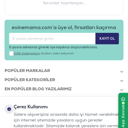
Yorumlar hazırlanıyor...
evinemama.com’a üye ol, fırsatları kaçırma
KAYIT OL
E-posta adresinizi girerek üye kaydınızı oluşturabilirsiniz.
KVKK Sözleşmesi'ni
okudum, kabul ediyorum.
POPÜLER MARKALAR
POPÜLER KATEGORILER
EN POPÜLER BLOG YAZILARIMIZ
EN SON BLOG YAZILARIMIZ
Çerez Kullanımı
KURUMSAL
Sizlere alışverişiniz sırasında daha iyi hizmet verebilmek
için internet sitemizde yasalara uygun çerezler
kullanılmaktadır. Sitemizde kalarak çerezlere izin vermiş