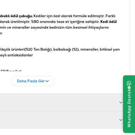
abaklı ödül çubuğu;
Kediler için özel olarak formüle edilmiştir. Farklı
arak üretilmiştir. %90 oranında taze et içeriğine sahiptir.
Kedi ödül
amin ve mineraller sayesinde kedinizin tüm besinsel ihtiyaçlarını
r.
lıkçılık ürünleri(%10 Ton Balığı), balkabağı (%1), mineraller, bitkisel yan
aylı antioksidanlar
n E5(5mg/kg)
Daha Fazla Gör
Lif %1.5 Ham Kül %10 Nem %28
684207638031
KP0036