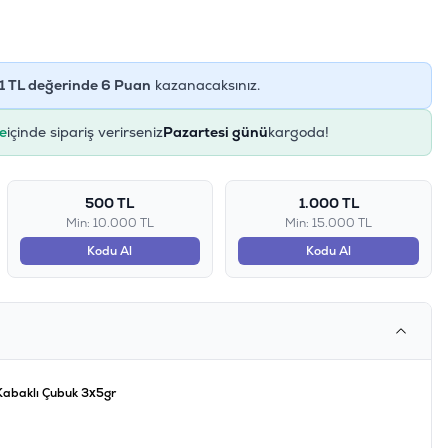
1
TL değerinde
6
Puan
kazanacaksınız.
e
içinde sipariş verirseniz
Pazartesi günü
kargoda!
500 TL
1.000 TL
Min: 10.000 TL
Min: 15.000 TL
Kodu Al
Kodu Al
 Kabaklı Çubuk 3x5gr