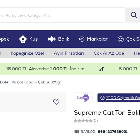
öpek
Kuş
Balık
Markalar
Çok S
l
Köpeğinize Özel
Ayın Fırsatları
Çok Al Az Öde
He
5.000 TL Alışverişe
1.000 TL
İndirim
6.000 TL Alış
alıklı Ve Bal Kabaklı Çubuk 3x5gr
%100 Orijinallik Ga
Supreme Cat Ton Balık
(0)
BARKOD:
8684207638031