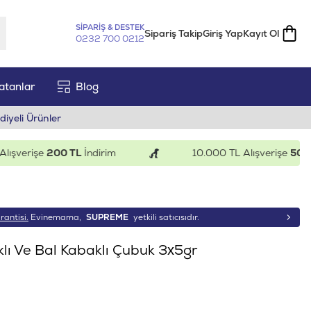
SİPARİŞ & DESTEK
Sipariş Takip
Giriş Yap
Kayıt Ol
0232 700 0212
atanlar
Blog
diyeli Ürünler
verişe
200 TL
İndirim
10.000 TL Alışverişe
500 TL
İ
rantisi.
Evinemama,
SUPREME
yetkili satıcısıdır.
lı Ve Bal Kabaklı Çubuk 3x5gr