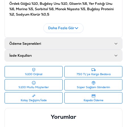
Ördek Göğsü %10, Buğday Unu %10, Gliserin %6, Yer Fıstığı Unu
%6, Morina %5, Sorbitol %6, Monok Nişasta %5, Buğday Proteini
%2, Sodyum Klorür %0,5
Daha Fazla Gör
Katkı Maddeleri
Bağlayıcılar %0,25, Koruyucular %0,25
Ödeme Seçenekleri
Analiz
İade Koşulları
Ham Protein %26, Karbonhidratlar %43, Ham Lif %2, Ham Yağ
%4, Ham Kül %5, Nem %20
Ürün Filtreleri
%100 Orijinal
750 TL'ye Kargo Bedava
Barkod
:
6971320732138
Tedarikçi Ürün Kodu
:
KP0113
%100 Mutlu Müşteriler
Süper Sağlam Gönderim
Kolay Değişim/İade
Kapıda Ödeme
Yorumlar