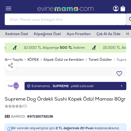
Kedinize Özel
Köpeğinize Özel
Ayın Fırsatları
Çok Al Az Öde
He
rim
10.000 TL Alışverişe
500 TL
İndirim
15.000 TL Alışve
Ana Sayfa
KÖPEK
Köpek Ödül ve Kemikleri
Taneli Ödüller
Supreme
Paylaş
Evinemama,
SUPREME
yetkili satıcısıdır.
Supreme Dog Ördekli Sushi Köpek Ödül Maması 80gr
(0)
BARKOD:
6971320732138
Bir sonraki alışverişiniz için
2
TL değerinde
20
Puan
kazanacaksınız.