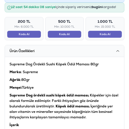
12 saat 54 dakika 08 saniye
içinde sipariş verirseniz
bugün
kargoda!
200 TL
500 TL
1.000 TL
Min: 6.000 TL
Min: 10.000 TL
Min: 15.000 TL
Kodu Al
Kodu Al
Kodu Al
Ürün Özellikleri
Supreme Dog Ördekli Sushi Köpek Ödül Maması 80gr
Marka
: Supreme
Ağırlık
:80gr
Menşei
:Türkiye
Supreme Dog ördekli sushi köpek ödül maması;
Köpekler için özel
olarak formüle edilmiştir. Farklı ihtiyaçları göz önünde
bulundurularak üretilmiştir.
Köpek ödül maması;
İçeriğinde yer
alan vitamin ve mineraller sayesinde köpeğinizin tüm besinsel
ihtiyaçlarını karşılayan tamamlayıcı mamadır.
İçerik