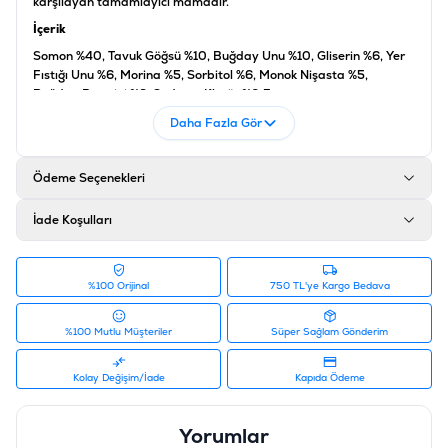
karşılayan tamamlayıcı mamadır.
İçerik
Somon %40, Tavuk Göğsü %10, Buğday Unu %10, Gliserin %6, Yer
Fıstığı Unu %6, Morina %5, Sorbitol %6, Monok Nişasta %5,
Buğday Proteini %2, Sodyum Klorür %0,5
Daha Fazla Gör
Katkı Maddeleri
Bağlayıcılar %0,25, Koruyucular %0,25
Ödeme Seçenekleri
Analiz
İade Koşulları
Ham Protein %26, Karbonhidratlar %43, Ham Lif %2, Ham Yağ
%4, Ham Kül %5, Nem %20
Ürün Filtreleri
%100 Orijinal
750 TL'ye Kargo Bedava
Barkod
:
6971320732152
Tedarikçi Ürün Kodu
:
KP0115
%100 Mutlu Müşteriler
Süper Sağlam Gönderim
Kolay Değişim/İade
Kapıda Ödeme
Yorumlar