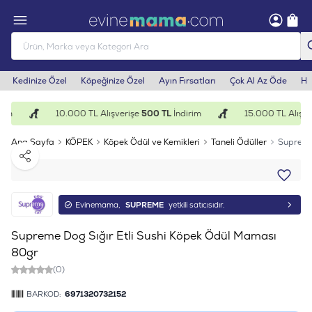
Kedinize Özel
Köpeğinize Özel
Ayın Fırsatları
Çok Al Az Öde
He
im
10.000 TL Alışverişe
500 TL
İndirim
15.000 TL Alışve
Ana Sayfa
KÖPEK
Köpek Ödül ve Kemikleri
Taneli Ödüller
Supreme
Paylaş
Evinemama,
SUPREME
yetkili satıcısıdır.
Supreme Dog Sığır Etli Sushi Köpek Ödül Maması
80gr
(0)
BARKOD:
6971320732152