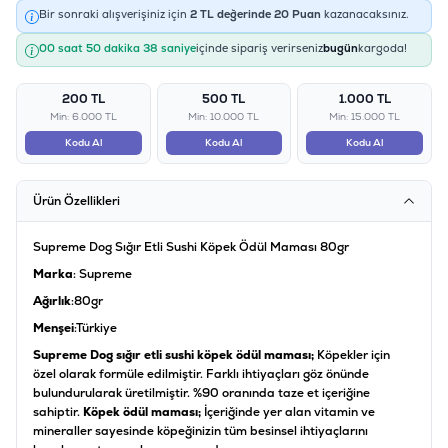
Bir sonraki alışverişiniz için
2
TL değerinde
20
Puan
kazanacaksınız.
00 saat 50 dakika 37 saniye
içinde sipariş verirseniz
bugün
kargoda!
200 TL
500 TL
1.000 TL
Min: 6.000 TL
Min: 10.000 TL
Min: 15.000 TL
Kodu Al
Kodu Al
Kodu Al
Ürün Özellikleri
Supreme Dog Sığır Etli Sushi Köpek Ödül Maması 80gr
Marka
: Supreme
Ağırlık
:80gr
Menşei
:Türkiye
Supreme Dog sığır etli sushi köpek ödül maması;
Köpekler için
özel olarak formüle edilmiştir. Farklı ihtiyaçları göz önünde
bulundurularak üretilmiştir. %90 oranında taze et içeriğine
sahiptir.
Köpek ödül maması;
İçeriğinde yer alan vitamin ve
mineraller sayesinde köpeğinizin tüm besinsel ihtiyaçlarını