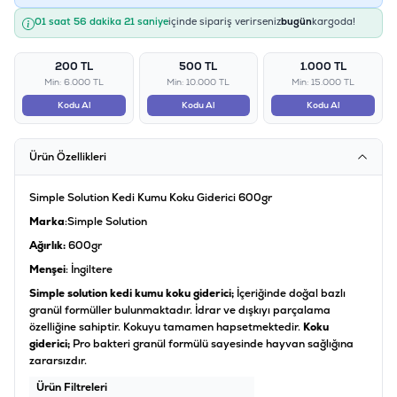
01 saat 56 dakika 20 saniye
içinde sipariş verirseniz
bugün
kargoda!
200 TL
500 TL
1.000 TL
Min: 6.000 TL
Min: 10.000 TL
Min: 15.000 TL
Kodu Al
Kodu Al
Kodu Al
Ürün Özellikleri
Simple Solution Kedi Kumu Koku Giderici 600gr
Marka
:Simple Solution
Ağırlık:
600gr
Menşei
: İngiltere
Simple solution kedi kumu koku giderici;
İçeriğinde doğal bazlı
granül formüller bulunmaktadır. İdrar ve dışkıyı parçalama
özelliğine sahiptir. Kokuyu tamamen hapsetmektedir.
Koku
giderici;
Pro bakteri granül formülü sayesinde hayvan sağlığına
zararsızdır.
Ürün Filtreleri