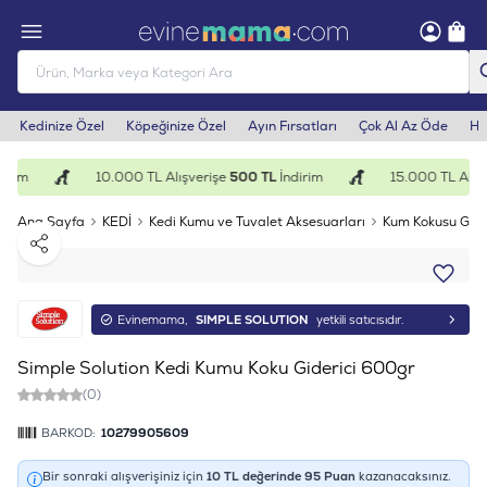
Kedinize Özel
Köpeğinize Özel
Ayın Fırsatları
Çok Al Az Öde
He
irim
10.000 TL Alışverişe
500 TL
İndirim
15.000 TL Alışv
Ana Sayfa
KEDİ
Kedi Kumu ve Tuvalet Aksesuarları
Kum Kokusu Gider
Paylaş
Evinemama,
SIMPLE SOLUTION
yetkili satıcısıdır.
Simple Solution Kedi Kumu Koku Giderici 600gr
(0)
BARKOD:
10279905609
Bir sonraki alışverişiniz için
10
TL değerinde
95
Puan
kazanacaksınız.