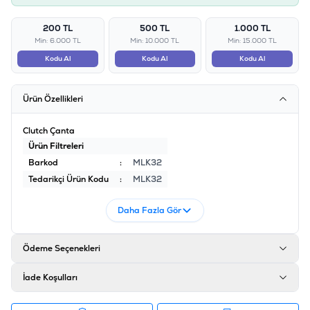
200 TL
500 TL
1.000 TL
Min: 6.000 TL
Min: 10.000 TL
Min: 15.000 TL
Kodu Al
Kodu Al
Kodu Al
Ürün Özellikleri
Clutch Çanta
Ürün Filtreleri
Barkod
:
MLK32
Tedarikçi Ürün Kodu
:
MLK32
Daha Fazla Gör
Ödeme Seçenekleri
İade Koşulları