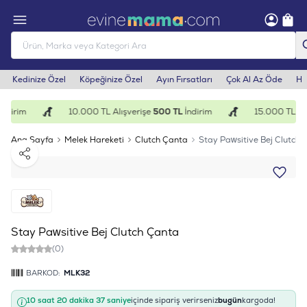
Kedinize Özel
Köpeğinize Özel
Ayın Fırsatları
Çok Al Az Öde
He
ndirim
10.000 TL Alışverişe
500 TL
İndirim
15.000 TL Alı
Ana Sayfa
Melek Hareketi
Clutch Çanta
Stay Pawsitive Bej Clutch 
Paylaş
Stay Pawsitive Bej Clutch Çanta
(0)
BARKOD:
MLK32
10 saat 20 dakika 37 saniye
içinde sipariş verirseniz
bugün
kargoda!