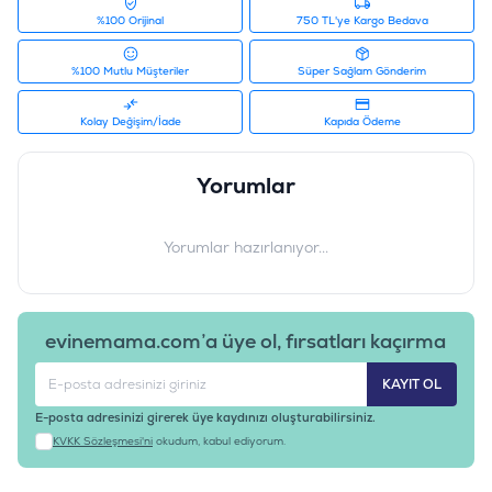
%100 Orijinal
750 TL'ye Kargo Bedava
%100 Mutlu Müşteriler
Süper Sağlam Gönderim
Kolay Değişim/İade
Kapıda Ödeme
Yorumlar
Yorumlar hazırlanıyor...
evinemama.com’a üye ol, fırsatları kaçırma
KAYIT OL
E-posta adresinizi girerek üye kaydınızı oluşturabilirsiniz.
KVKK Sözleşmesi'ni
okudum, kabul ediyorum.