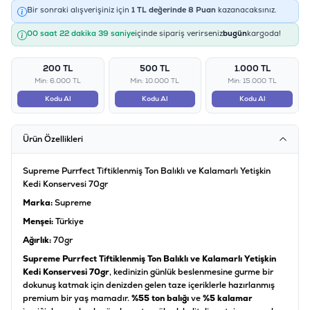
Bir sonraki alışverişiniz için
1
TL değerinde
8
Puan
kazanacaksınız.
00 saat 22 dakika 39 saniye
içinde sipariş verirseniz
bugün
kargoda!
200 TL
500 TL
1.000 TL
Min: 6.000 TL
Min: 10.000 TL
Min: 15.000 TL
Kodu Al
Kodu Al
Kodu Al
Ürün Özellikleri
Supreme Purrfect Tiftiklenmiş Ton Balıklı ve Kalamarlı Yetişkin
Kedi Konservesi 70gr
Marka:
Supreme
Menşei:
Türkiye
Ağırlık:
70gr
Supreme Purrfect Tiftiklenmiş Ton Balıklı ve Kalamarlı Yetişkin
Kedi Konservesi 70gr
, kedinizin günlük beslenmesine gurme bir
dokunuş katmak için denizden gelen taze içeriklerle hazırlanmış
premium bir yaş mamadır.
%55 ton balığı
ve
%5 kalamar