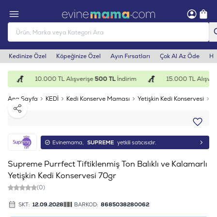
Kedinize Özel
Köpeğinize Özel
Ayın Fırsatları
Çok Al Az Öde
He
m
10.000 TL Alışverişe
500 TL
İndirim
15.000 TL Alışveri
Ana Sayfa
KEDİ
Kedi Konserve Maması
Yetişkin Kedi Konservesi
S
Paylaş
Evinemama,
SUPREME
yetkili satıcısıdır.
Supreme Purrfect Tiftiklenmiş Ton Balıklı ve Kalamarlı
Yetişkin Kedi Konservesi 70gr
(0)
SKT:
12.09.2028
BARKOD:
8685038280062