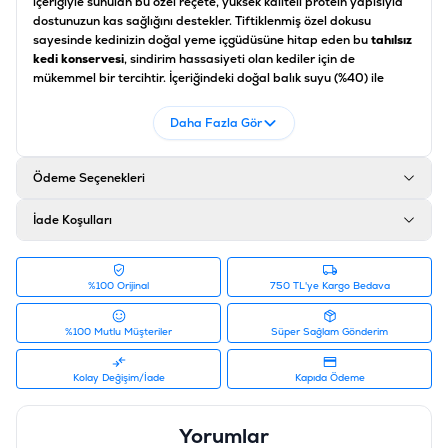
içeriğiyle sunulan bu özel reçete, yüksek kaliteli protein yapısıyla
dostunuzun kas sağlığını destekler. Tiftiklenmiş özel dokusu
sayesinde kedinizin doğal yeme içgüdüsüne hitap eden bu
tahılsız
kedi konservesi
, sindirim hassasiyeti olan kediler için de
mükemmel bir tercihtir. İçeriğindeki doğal balık suyu (%40) ile
kedinizin günlük sıvı alımını artırarak üriner sistem sağlığını
korurken, kalp ve göz sağlığı için hayati önem taşıyan
Taurin
Daha Fazla Gör
desteğiyle zenginleştirilmiştir. Deniz mahsullerine bayılan en seçici
kediler için eşsiz bir
premium kedi maması
deneyimi sunar.
Ödeme Seçenekleri
İçerik ve Analitik Bileşenler
İade Koşulları
Bileşen
Miktar / Oran
Ton Balığı
%55
%100 Orijinal
750 TL'ye Kargo Bedava
Balık Suyu
%40
%100 Mutlu Müşteriler
Süper Sağlam Gönderim
Kalamar
%5
Kolay Değişim/İade
Kapıda Ödeme
Ham Protein
%15.25
Ham Yağ
%0.58
Yorumlar