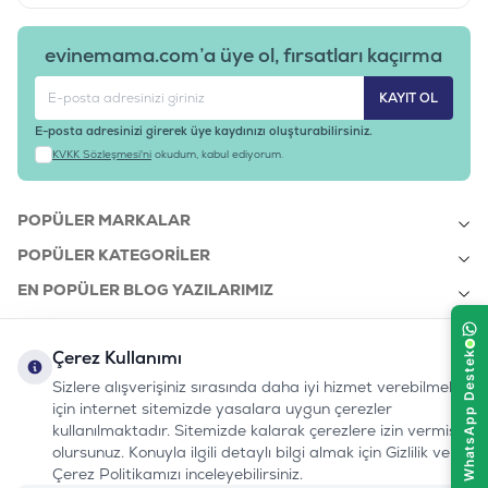
evinemama.com’a üye ol, fırsatları kaçırma
KAYIT OL
E-posta adresinizi girerek üye kaydınızı oluşturabilirsiniz.
KVKK Sözleşmesi'ni
okudum, kabul ediyorum.
POPÜLER MARKALAR
POPÜLER KATEGORILER
EN POPÜLER BLOG YAZILARIMIZ
EN SON BLOG YAZILARIMIZ
Çerez Kullanımı
KURUMSAL
Sizlere alışverişiniz sırasında daha iyi hizmet verebilmek
için internet sitemizde yasalara uygun çerezler
kullanılmaktadır. Sitemizde kalarak çerezlere izin vermiş
bizi takip edin:
olursunuz. Konuyla ilgili detaylı bilgi almak için Gizlilik ve
0232 7000 212
%100 MUTLU
Instagram
Youtube
Tiktok
Facebook
Linkedin
Çerez Politikamızı inceleyebilirsiniz.
www.evinemama.com
MÜŞTERI HATTI