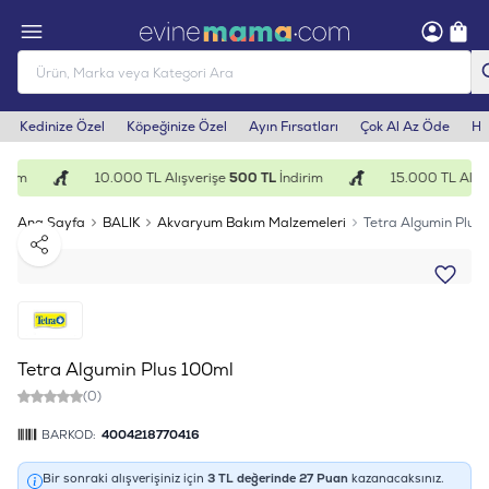
Kedinize Özel
Köpeğinize Özel
Ayın Fırsatları
Çok Al Az Öde
He
irim
10.000 TL Alışverişe
500 TL
İndirim
15.000 TL Alışv
Ana Sayfa
BALIK
Akvaryum Bakım Malzemeleri
Tetra Algumin Plus
Paylaş
Tetra Algumin Plus 100ml
(0)
BARKOD:
4004218770416
Bir sonraki alışverişiniz için
3
TL değerinde
27
Puan
kazanacaksınız.