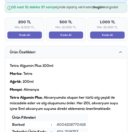
02 saat 51 dakika 37 saniye
içinde sipariş verirseniz
bugün
kargoda!
200 TL
500 TL
1.000 TL
Min: 6.000 TL
Min: 10.000 TL
Min: 15.000 TL
Kodu Al
Kodu Al
Kodu Al
Ürün Özellikleri
Tetra Algumin Plus 100ml
Marka
: Tetra
Ağırlık
: 100ml
Menşei
: Almanya
Tetra Algumin Plus
; Akvaryumda oluşan her türlü alg çeşidi ile
mücadele eder ve alg oluşumunu önler. Her 20L akvaryum suyu
içine 5ml akvaryum suyuna direkt eklemeniz önerilmektedir.
Ürün Filtreleri
Barkod
:
4004218770416
Tedarikçi Ürün Kodu
:
401-708757