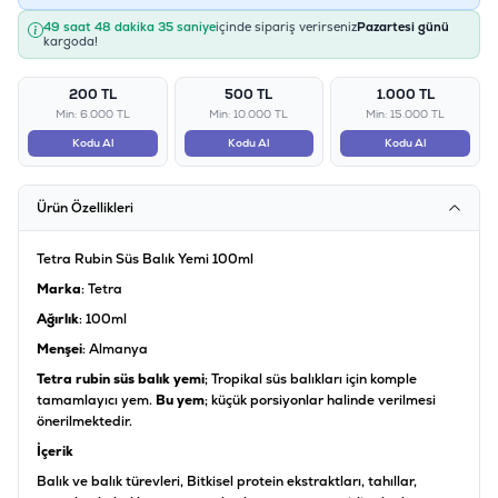
49 saat 48 dakika 34 saniye
içinde sipariş verirseniz
Pazartesi günü
kargoda!
200 TL
500 TL
1.000 TL
Min: 6.000 TL
Min: 10.000 TL
Min: 15.000 TL
Kodu Al
Kodu Al
Kodu Al
Ürün Özellikleri
Tetra Rubin Süs Balık Yemi 100ml
Marka
: Tetra
Ağırlık
: 100ml
Menşei
: Almanya
Tetra rubin süs balık yemi
; Tropikal süs balıkları için komple
tamamlayıcı yem.
Bu yem
; küçük porsiyonlar halinde verilmesi
önerilmektedir.
İçerik
Balık ve balık türevleri, Bitkisel protein ekstraktları, tahıllar,