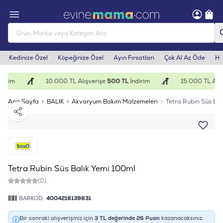
Kedinize Özel
Köpeğinize Özel
Ayın Fırsatları
Çok Al Az Öde
He
dirim
10.000 TL Alışverişe
500 TL
İndirim
15.000 TL Alış
Ana Sayfa
BALIK
Akvaryum Bakım Malzemeleri
Tetra Rubin Süs Ba
Paylaş
Tetra Rubin Süs Balık Yemi 100ml
(0)
BARKOD:
4004218139831
Bir sonraki alışverişiniz için
3
TL değerinde
26
Puan
kazanacaksınız.