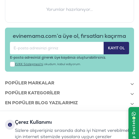
Yorumlar hazırlanıyor...
evinemama.com’a üye ol, fırsatları kaçırma
KAYIT OL
E-posta adresinizi girerek üye kaydınızı oluşturabilirsiniz.
KVKK Sözleşmesi'ni
okudum, kabul ediyorum.
POPÜLER MARKALAR
POPÜLER KATEGORILER
EN POPÜLER BLOG YAZILARIMIZ
EN SON BLOG YAZILARIMIZ
Çerez Kullanımı
KURUMSAL
Sizlere alışverişiniz sırasında daha iyi hizmet verebilmek
için internet sitemizde yasalara uygun çerezler