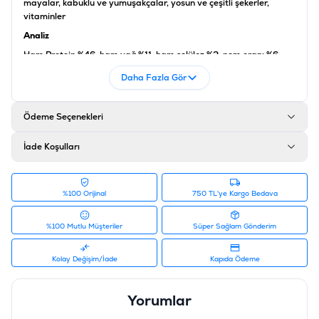
mayalar, kabuklu ve yumuşakçalar, yosun ve çeşitli şekerler,
vitaminler
Analiz
Ham Protein %46, ham yağ %11, ham selüloz %2, nem oranı %6
Katkı maddeleri
Daha Fazla Gör
Vitaminler, pro vitaminler ve benzer etkilere sahip kimyasal
olarak iyi tanımlanmış maddeler: Vitamin D3 2320 IU/kg, L-
Ödeme Seçenekleri
karnitin 131 mg/kg, manganez 78 mg/kg, çinko 46 mg/kg, demir
30 mg/kg, renklendiriciler, koruyucular
İade Koşulları
Ürün Filtreleri
Barkod
:
4004218139831
Tedarikçi Ürün Kodu
:
400-727595
%100 Orijinal
750 TL'ye Kargo Bedava
%100 Mutlu Müşteriler
Süper Sağlam Gönderim
Kolay Değişim/İade
Kapıda Ödeme
Yorumlar