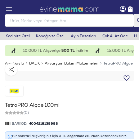
Kedinize Özel
Köpeğinize Özel
Ayın Fırsatları
Çok Al Az Öde
He
im
10.000 TL Alışverişe
500 TL
İndirim
15.000 TL Alışver
Ana Sayfa
BALIK
Akvaryum Bakım Malzemeleri
TetraPRO Algae 10
Paylaş
TetraPRO Algae 100ml
(0)
BARKOD:
4004218138988
Bir sonraki alışverişiniz için
3
TL değerinde
26
Puan
kazanacaksınız.