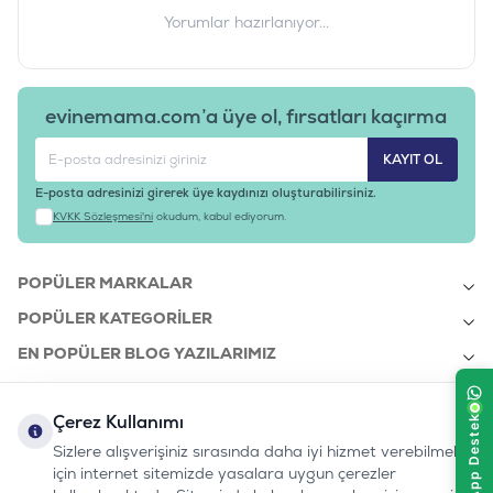
Yorumlar hazırlanıyor...
evinemama.com’a üye ol, fırsatları kaçırma
KAYIT OL
E-posta adresinizi girerek üye kaydınızı oluşturabilirsiniz.
KVKK Sözleşmesi'ni
okudum, kabul ediyorum.
POPÜLER MARKALAR
POPÜLER KATEGORILER
EN POPÜLER BLOG YAZILARIMIZ
EN SON BLOG YAZILARIMIZ
Çerez Kullanımı
KURUMSAL
Sizlere alışverişiniz sırasında daha iyi hizmet verebilmek
için internet sitemizde yasalara uygun çerezler