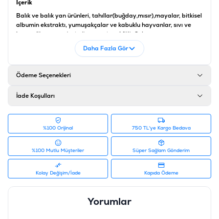
İçerik
Balık ve balık yan ürünleri, tahıllar(buğday,mısır),mayalar, bitkisel
albumin ekstraktı, yumuşakçalar ve kabuklu hayvanlar, sıvı ve
katı yağlar, yosun(spirulina maxima 1,%1), Şeker
Analiz
Daha Fazla Gör
Ham protein %46, ham sıvı ve katı yağlar %12, ham selüloz %3,
nem oranı %9
Ödeme Seçenekleri
Katkı maddeleri
İade Koşulları
Vitaminler, provitaminler ve benzer etkiye sahip kimyasal
maddeler, D3 vitamini,1860 IE/kg, L-karnitin 123 mg/kg,
manganez67 mg/kg, çinko 40 mg/kg, demir 26 mg/kg
%100 Orijinal
750 TL'ye Kargo Bedava
Ürün Filtreleri
Barkod
:
4004218138988
%100 Mutlu Müşteriler
Süper Sağlam Gönderim
Tedarikçi Ürün Kodu
:
400-708526
Kolay Değişim/İade
Kapıda Ödeme
Yorumlar