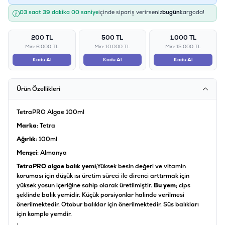
03 saat 39 dakika 00 saniye
içinde sipariş verirseniz
bugün
kargoda!
200 TL
500 TL
1.000 TL
Min: 6.000 TL
Min: 10.000 TL
Min: 15.000 TL
Kodu Al
Kodu Al
Kodu Al
Ürün Özellikleri
TetraPRO Algae 100ml
Marka
: Tetra
Ağırlık
: 100ml
Menşei
: Almanya
TetraPRO algae balık yemi
;Yüksek besin değeri ve vitamin
koruması için düşük ısı üretim süreci ile direnci arttırmak için
yüksek yosun içeriğine sahip olarak üretilmiştir.
Bu yem
; cips
şeklinde balık yemidir. Küçük porsiyonlar halinde verilmesi
önerilmektedir. Otobur balıklar için önerilmektedir. Süs balıkları
için komple yemdir.