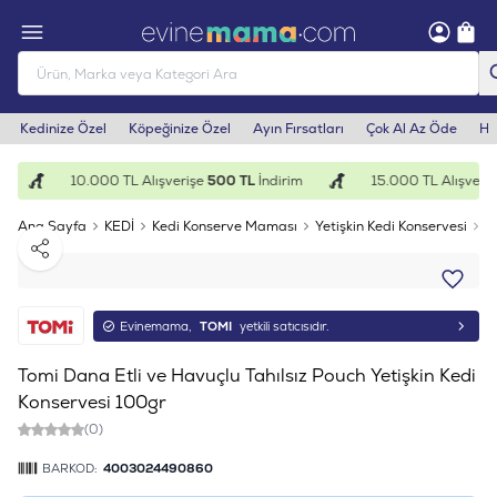
Kedinize Özel
Köpeğinize Özel
Ayın Fırsatları
Çok Al Az Öde
He
10.000 TL Alışverişe
500 TL
İndirim
15.000 TL Alışveriş
Ana Sayfa
KEDİ
Kedi Konserve Maması
Yetişkin Kedi Konservesi
T
Paylaş
Evinemama,
TOMI
yetkili satıcısıdır.
Tomi Dana Etli ve Havuçlu Tahılsız Pouch Yetişkin Kedi
Konservesi 100gr
(0)
BARKOD:
4003024490860