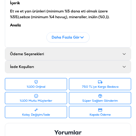
İçerik
Et ve et yan ürünleri (minimum %5 dana eti olmak üzere
%55),sebze (minimum %4 havuç), mineraller, inülin (%0,1).
Analiz
Nem: %83, Ham Protein: %8.5, Ham Yağ: %5, Ham Kül: %2,5, Ham
Daha Fazla Gör
Lif: %0.5
Katkı maddeleri
Ödeme Seçenekleri
D3 Vitamini: 250 IU, E Vitamini: 15 mg/kg, Biotin: 20 µg/kg, Bakır:
1 mg/kg, Manganez: 1 mg/kg, Çinko: 15 mg/kg, Taurin: 445 mg/kg
İade Koşulları
Ürün Filtreleri
Barkod
:
4003024490860
Tedarikçi Ürün Kodu
:
650-1003122A
%100 Orijinal
750 TL'ye Kargo Bedava
%100 Mutlu Müşteriler
Süper Sağlam Gönderim
Kolay Değişim/İade
Kapıda Ödeme
Yorumlar