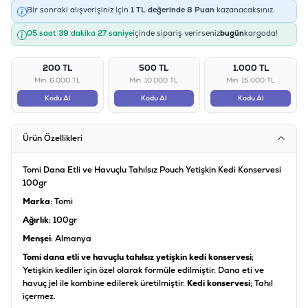
Bir sonraki alışverişiniz için
1
TL değerinde
8
Puan
kazanacaksınız.
05 saat 39 dakika 27 saniye
içinde sipariş verirseniz
bugün
kargoda!
200 TL
500 TL
1.000 TL
Min: 6.000 TL
Min: 10.000 TL
Min: 15.000 TL
Kodu Al
Kodu Al
Kodu Al
Ürün Özellikleri
Tomi Dana Etli ve Havuçlu Tahılsız Pouch Yetişkin Kedi Konservesi
100gr
Marka
: Tomi
Ağırlık
: 100gr
Menşei
: Almanya
Tomi dana etli ve havuçlu tahılsız yetişkin kedi konservesi
;
Yetişkin kediler için özel olarak formüle edilmiştir. Dana eti ve
havuç jel ile kombine edilerek üretilmiştir.
Kedi konservesi
; Tahıl
içermez.