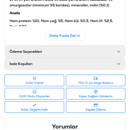
omurgasızlar (minimum %5 karides), mineraller, inülin (%0,1)
Analiz
Ham protein: %10, Ham yağ: %5, Ham kül: %0,5, Ham lif: %2,5,
Nem: %82
Katkı Maddeleri
Daha Fazla Gör
D3 vitamini 250 iE; E vitamini 100 mg, Bakır 1mg, Biotin 20 µg;
Taurin 445 mg
Ödeme Seçenekleri
Ürün Filtreleri
Barkod
:
4003024320068
İade Koşulları
Tedarikçi Ürün Kodu
:
650-1003091A
%100 Orijinal
750 TL'ye Kargo Bedava
%100 Mutlu Müşteriler
Süper Sağlam Gönderim
Kolay Değişim/İade
Kapıda Ödeme
Yorumlar