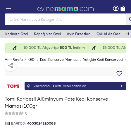
Kedinize Özel
Köpeğinize Özel
Ayın Fırsatları
Çok Al Az Öde
He
im
10.000 TL Alışverişe
500 TL
İndirim
15.000 TL Alışve
Ana Sayfa
KEDİ
Kedi Konserve Maması
Yetişkin Kedi Konservesi
T
Paylaş
Evinemama,
TOMI
yetkili satıcısıdır.
Tomi Karidesli Alüminyum Pate Kedi Konserve
Maması 100gr
(0)
BARKOD:
4003024320068