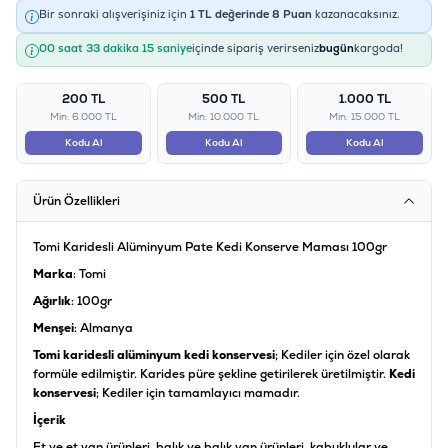
Bir sonraki alışverişiniz için
1
TL değerinde
8
Puan
kazanacaksınız.
00 saat 33 dakika 15 saniye
içinde sipariş verirseniz
bugün
kargoda!
200 TL
500 TL
1.000 TL
Min: 6.000 TL
Min: 10.000 TL
Min: 15.000 TL
Kodu Al
Kodu Al
Kodu Al
Ürün Özellikleri
Tomi Karidesli Alüminyum Pate Kedi Konserve Maması 100gr
Marka
: Tomi
Ağırlık
: 100gr
Menşei
: Almanya
Tomi karidesli alüminyum kedi konservesi
; Kediler için özel olarak
formüle edilmiştir. Karides püre şekline getirilerek üretilmiştir.
Kedi
konservesi
; Kediler için tamamlayıcı mamadır.
İçerik
Et ve et yan ürünleri, balık ve balık yan ürünleri, kabuklular ve