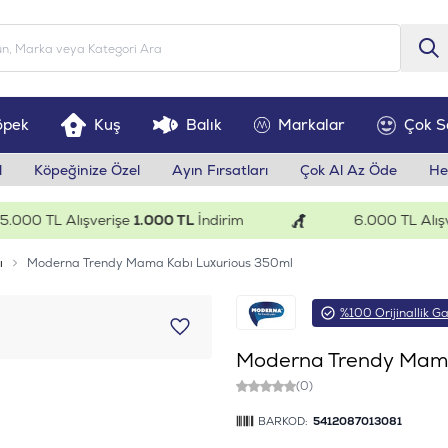
öpek
Kuş
Balık
Markalar
Çok S
l
Köpeğinize Özel
Ayın Fırsatları
Çok Al Az Öde
He
00 TL Alışverişe
1.000 TL
İndirim
6.000 TL Alışveri
ı
Moderna Trendy Mama Kabı Luxurious 350ml
%100 Orijinallik Ga
Moderna Trendy Mama
(0)
BARKOD:
5412087013081