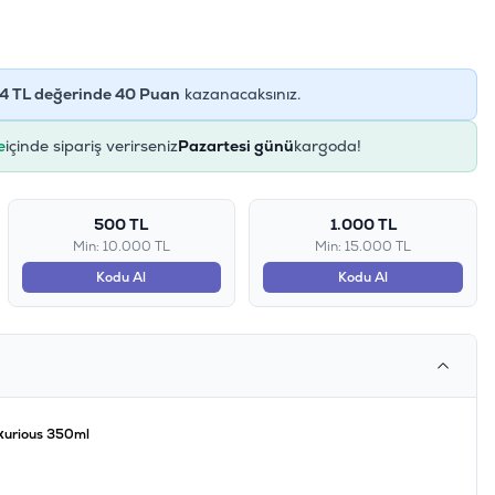
4
TL değerinde
40
Puan
kazanacaksınız.
e
içinde sipariş verirseniz
Pazartesi günü
kargoda!
500 TL
1.000 TL
Min: 10.000 TL
Min: 15.000 TL
Kodu Al
Kodu Al
xurious 350ml