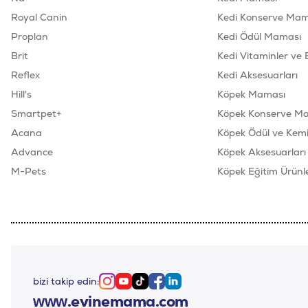
Royal Canin
Kedi Konserve Mam
Proplan
Kedi Ödül Maması
Brit
Kedi Vitaminler ve 
Reflex
Kedi Aksesuarları
Hill's
Köpek Maması
Smartpet+
Köpek Konserve M
Acana
Köpek Ödül ve Kemik
Advance
Köpek Aksesuarları
M-Pets
Köpek Eğitim Ürünle
bizi takip edin:
Instagram
Youtube
Tiktok
Facebook
Linkedin
www.evinemama.com