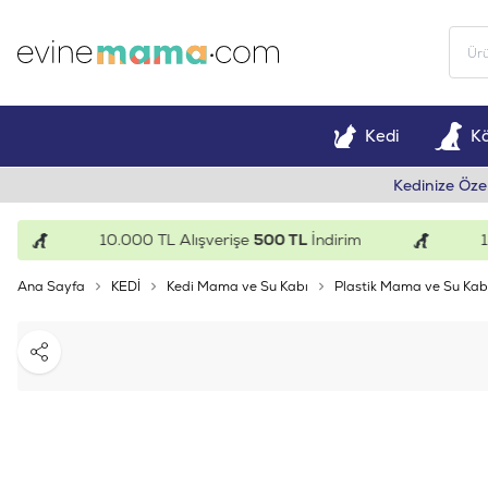
Kedi
K
Kedinize Öze
10.000 TL Alışverişe
500 TL
İndirim
15.0
Ana Sayfa
KEDİ
Kedi Mama ve Su Kabı
Plastik Mama ve Su Kab
Paylaş