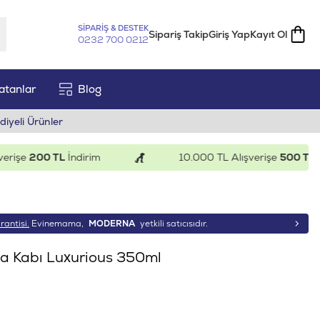
SİPARİŞ & DESTEK
Sipariş Takip
Giriş Yap
Kayıt Ol
0232 700 0212
atanlar
Blog
diyeli Ürünler
şe
200 TL
İndirim
10.000 TL Alışverişe
500 TL
İndi
rantisi.
Evinemama,
MODERNA
yetkili satıcısıdır.
 Kabı Luxurious 350ml