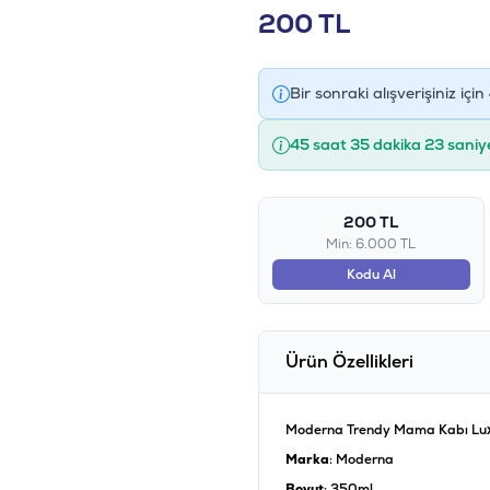
200
TL
Bir sonraki alışverişiniz için
45 saat 35 dakika 23 saniy
200 TL
Min: 6.000 TL
Kodu Al
Ürün Özellikleri
Moderna Trendy Mama Kabı Lu
Marka
: Moderna
Boyut
: 350ml