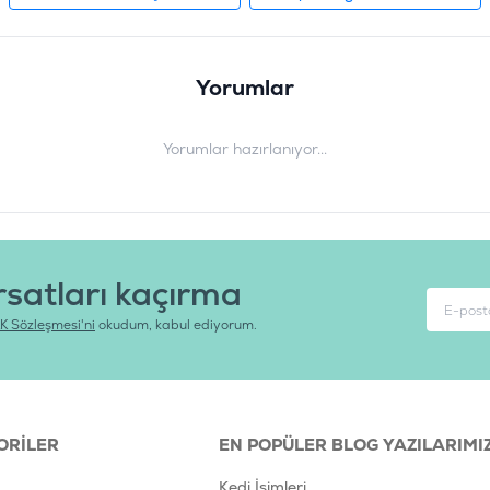
Yorumlar
Yorumlar hazırlanıyor...
rsatları kaçırma
K Sözleşmesi'ni
okudum, kabul ediyorum.
ORILER
EN POPÜLER BLOG YAZILARIMI
Kedi İsimleri