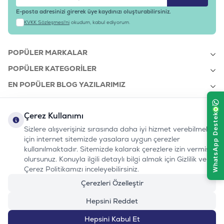
E-posta adresinizi girerek üye kaydınızı oluşturabilirsiniz.
KVKK Sözleşmesi'ni
okudum, kabul ediyorum.
POPÜLER MARKALAR
POPÜLER KATEGORILER
EN POPÜLER BLOG YAZILARIMIZ
EN SON BLOG YAZILARIMIZ
Çerez Kullanımı
KURUMSAL
Sizlere alışverişiniz sırasında daha iyi hizmet verebilmek
için internet sitemizde yasalara uygun çerezler
kullanılmaktadır. Sitemizde kalarak çerezlere izin vermiş
bizi takip edin:
olursunuz. Konuyla ilgili detaylı bilgi almak için Gizlilik ve
0232 7000 212
%100 MUTLU
Instagram
Youtube
Tiktok
Facebook
Linkedin
Çerez Politikamızı inceleyebilirsiniz.
www.evinemama.com
MÜŞTERI HATTI
pati@evinemama.com
(haftaiçi 09.00-17.00)
Çerezleri Özelleştir
Hepsini Reddet
Hepsini Kabul Et