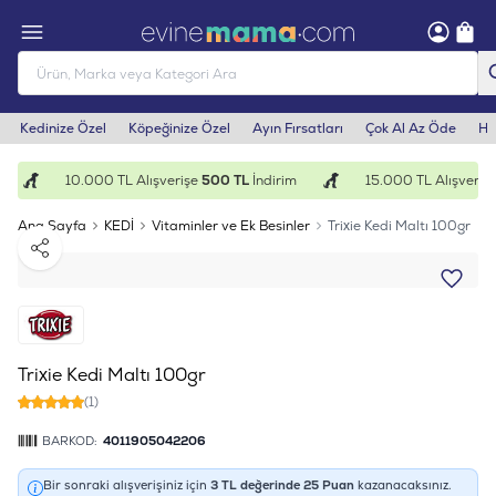
Kedinize Özel
Köpeğinize Özel
Ayın Fırsatları
Çok Al Az Öde
He
10.000 TL Alışverişe
500 TL
İndirim
15.000 TL Alışverişe
Ana Sayfa
KEDİ
Vitaminler ve Ek Besinler
Trixie Kedi Maltı 100gr
Paylaş
Trixie Kedi Maltı 100gr
(1)
BARKOD:
4011905042206
Bir sonraki alışverişiniz için
3
TL değerinde
25
Puan
kazanacaksınız.