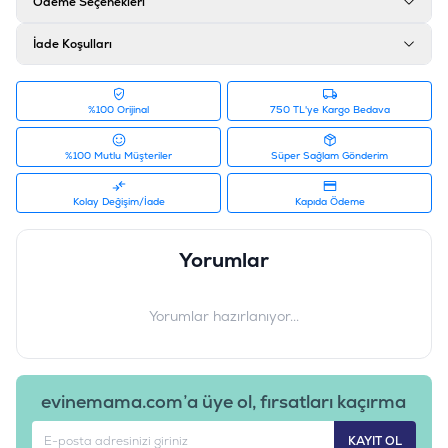
Ödeme Seçenekleri
İade Koşulları
%100 Orijinal
750 TL'ye Kargo Bedava
%100 Mutlu Müşteriler
Süper Sağlam Gönderim
Kolay Değişim/İade
Kapıda Ödeme
Yorumlar
Yorumlar hazırlanıyor...
evinemama.com’a üye ol, fırsatları kaçırma
KAYIT OL