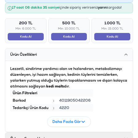
17 saat 06 dakika 35 saniye
içinde sipariş verirseniz
yarın
kargoda!
200 TL
500 TL
1.000 TL
Min: 6.000 TL
Min: 10.000 TL
Min: 15.000 TL
Kodu Al
Kodu Al
Kodu Al
Ürün Özellikleri
Lezzetli, sindirime yardımcı olan ve hızlandıran, metabolizmayı
düzenleyen, iyi hazım sağlayan, kedinin tüylerini temizlerken,
yalarken yutmuş olduğu tüylerin topaklanmasını ve dışarı kolayca
atılmasını sağlayan
kedi maltı
dır.
Ürün Filtreleri
Barkod
:
4011905042206
Tedarikçi Ürün Kodu
:
4220
Daha Fazla Gör