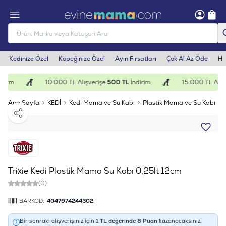
Kedinize Özel
Köpeğinize Özel
Ayın Fırsatları
Çok Al Az Öde
He
irim
10.000 TL Alışverişe
500 TL
İndirim
15.000 TL Alışv
Ana Sayfa
KEDİ
Kedi Mama ve Su Kabı
Plastik Mama ve Su Kabı
Paylaş
Trixie Kedi Plastik Mama Su Kabı 0,25lt 12cm
(0)
BARKOD:
4047974244302
Bir sonraki alışverişiniz için
1
TL değerinde
8
Puan
kazanacaksınız.