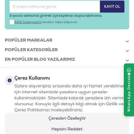
KAYIT OL
E-posta adresinizi girerek üye kaydınızı oluşturabilirsiniz.
KVKK Sözleşmesi'ni
okudum, kabul ediyorum.
POPÜLER MARKALAR
POPÜLER KATEGORILER
EN POPÜLER BLOG YAZILARIMIZ
EN SON BLOG YAZILARIMIZ
Çerez Kullanımı
KURUMSAL
Sizlere alışverişiniz sırasında daha iyi hizmet verebilmek
için internet sitemizde yasalara uygun çerezler
kullanılmaktadır. Sitemizde kalarak çerezlere izin vermiş
bizi takip edin:
olursunuz. Konuyla ilgili detaylı bilgi almak için Gizlilik ve
0232 7000 212
%100 MUTLU
Instagram
Youtube
Tiktok
Facebook
Linkedin
Çerez Politikamızı inceleyebilirsiniz.
www.evinemama.com
MÜŞTERI HATTI
pati@evinemama.com
(haftaiçi 09.00-17.00)
Çerezleri Özelleştir
Hepsini Reddet