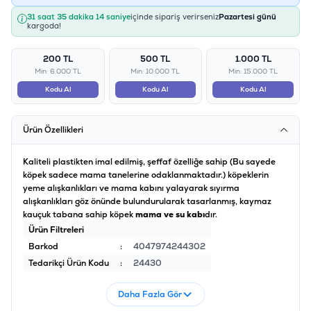
31 saat 35 dakika 13 saniye
içinde sipariş verirseniz
Pazartesi günü
kargoda!
200 TL
500 TL
1.000 TL
Min: 6.000 TL
Min: 10.000 TL
Min: 15.000 TL
Kodu Al
Kodu Al
Kodu Al
Ürün Özellikleri
Kaliteli plastikten imal edilmiş, şeffaf özelliğe sahip (Bu sayede
köpek sadece mama tanelerine odaklanmaktadır.) köpeklerin
yeme alışkanlıkları ve mama kabını yalayarak sıyırma
alışkanlıkları göz önünde bulundurularak tasarlanmış, kaymaz
kauçuk tabana sahip köpek
mama ve su kabı
dır.
Ürün Filtreleri
Barkod
:
4047974244302
Tedarikçi Ürün Kodu
:
24430
Daha Fazla Gör