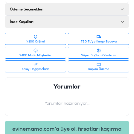
Ödeme Seçenekleri
İade Koşulları
%100 Orijinal
750 TL'ye Kargo Bedava
%100 Mutlu Müşteriler
Süper Sağlam Gönderim
Kolay Değişim/İade
Kapıda Ödeme
Yorumlar
Yorumlar hazırlanıyor...
evinemama.com’a üye ol, fırsatları kaçırma