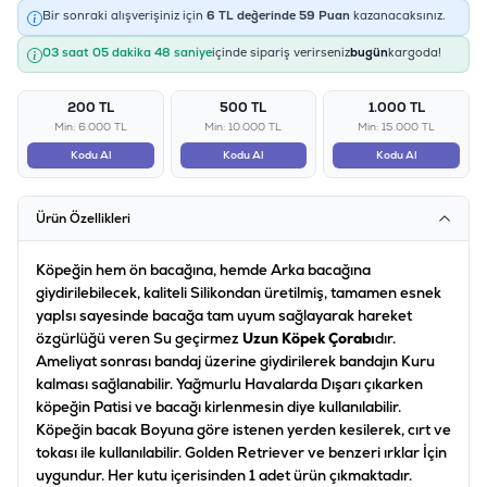
Bir sonraki alışverişiniz için
6
TL değerinde
59
Puan
kazanacaksınız.
03 saat 05 dakika 48 saniye
içinde sipariş verirseniz
bugün
kargoda!
200 TL
500 TL
1.000 TL
Min: 6.000 TL
Min: 10.000 TL
Min: 15.000 TL
Kodu Al
Kodu Al
Kodu Al
Ürün Özellikleri
Köpeğin hem ön bacağına, hemde Arka bacağına
giydirilebilecek, kaliteli Silikondan üretilmiş, tamamen esnek
yapIsı sayesinde bacağa tam uyum sağlayarak hareket
özgürlüğü veren Su geçirmez
Uzun Köpek Çorabı
dır.
Ameliyat sonrası bandaj üzerine giydirilerek bandajın Kuru
kalması sağlanabilir. Yağmurlu Havalarda Dışarı çıkarken
köpeğin Patisi ve bacağı kirlenmesin diye kullanılabilir.
Köpeğin bacak Boyuna göre istenen yerden kesilerek, cırt ve
tokası ile kullanılabilir. Golden Retriever ve benzeri ırklar İçin
uygundur. Her kutu içerisinden 1 adet ürün çıkmaktadır.