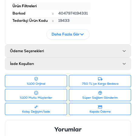
Ürün Filtreleri
Barkod
:
4047974194331
Tedarikçi Ürün Kodu
:
19433
Daha Fazla Gör
Ödeme Seçenekleri
İade Koşulları
%100 Orijinal
750 TL'ye Kargo Bedava
%100 Mutlu Müşteriler
Süper Sağlam Gönderim
Kolay Değişim/İade
Kapıda Ödeme
Yorumlar