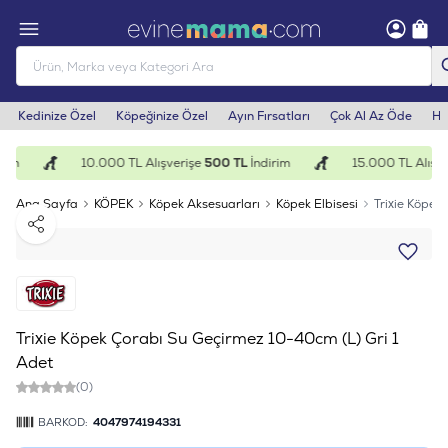
Kedinize Özel
Köpeğinize Özel
Ayın Fırsatları
Çok Al Az Öde
He
rim
10.000 TL Alışverişe
500 TL
İndirim
15.000 TL Alışve
Ana Sayfa
KÖPEK
Köpek Aksesuarları
Köpek Elbisesi
Trixie Köpek
Paylaş
Trixie Köpek Çorabı Su Geçirmez 10-40cm (L) Gri 1
Adet
(0)
BARKOD:
4047974194331