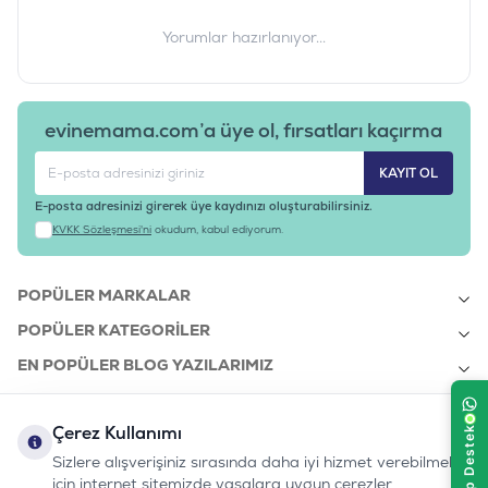
Yorumlar hazırlanıyor...
evinemama.com’a üye ol, fırsatları kaçırma
KAYIT OL
E-posta adresinizi girerek üye kaydınızı oluşturabilirsiniz.
KVKK Sözleşmesi'ni
okudum, kabul ediyorum.
POPÜLER MARKALAR
POPÜLER KATEGORILER
EN POPÜLER BLOG YAZILARIMIZ
EN SON BLOG YAZILARIMIZ
Çerez Kullanımı
KURUMSAL
Sizlere alışverişiniz sırasında daha iyi hizmet verebilmek
için internet sitemizde yasalara uygun çerezler