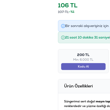
106
TL
107
TL
-%1
Bir sonraki alışverişiniz için
21 saat 10 dakika 31 saniye
200 TL
Min: 6.000 TL
Kodu Al
Ürün Özellikleri
Süngerimsi sert doğal
mayın top
renklerdedir ve yüzme özelliği do