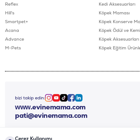
Reflex
Kedi Aksesuarları
Hill's
Köpek Maması
Smartpet+
Köpek Konserve M
Acana
Köpek Ödül ve Kemik
Advance
Köpek Aksesuarları
M-Pets
Köpek Eğitim Ürünle
bizi takip edin:
Instagram
Youtube
Tiktok
Facebook
Linkedin
www.evinemama.com
pati@evinemama.com
Çerez Kullanımı