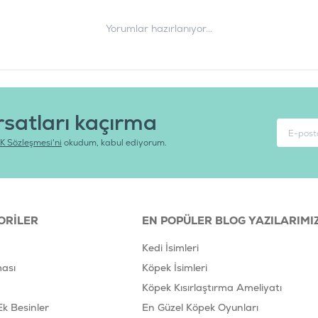
Yorumlar hazırlanıyor...
rsatları kaçırma
K Sözleşmesi'ni
okudum, kabul ediyorum.
ORILER
EN POPÜLER BLOG YAZILARIMI
Kedi İsimleri
ası
Köpek İsimleri
Köpek Kısırlaştırma Ameliyatı
Ek Besinler
En Güzel Köpek Oyunları