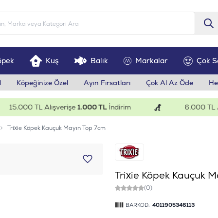
öpek
Kuş
Balık
Markalar
Çok S
l
Köpeğinize Özel
Ayın Fırsatları
Çok Al Az Öde
He
5.000 TL Alışverişe
1.000 TL
İndirim
6.000 TL Alış
Trixie Köpek Kauçuk Mayın Top 7cm
Trixie Köpek Kauçuk M
(0)
BARKOD:
4011905346113