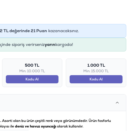
2
TL değerinde
21
Puan
kazanacaksınız.
içinde sipariş verirseniz
yarın
kargoda!
500 TL
1.000 TL
Min: 10.000 TL
Min: 15.000 TL
Kodu Al
Kodu Al
.
Asorti olan bu ürün çeşitli renk veya görünümdedir. Ürün fosforlu
layısı ile
deniz ve havuz oyuncağı
olarak kullanılır.