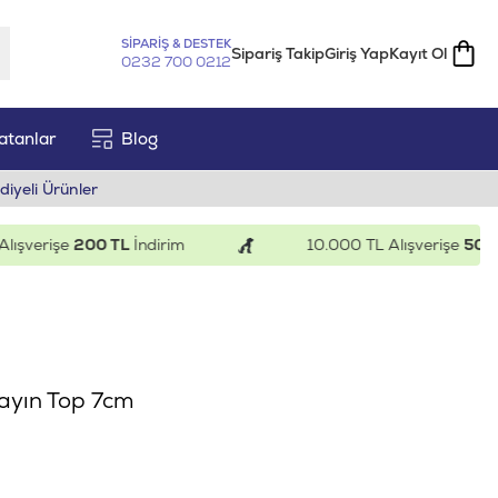
SİPARİŞ & DESTEK
Sipariş Takip
Giriş Yap
Kayıt Ol
0232 700 0212
atanlar
Blog
diyeli Ürünler
verişe
200 TL
İndirim
10.000 TL Alışverişe
500 TL
İ
ayın Top 7cm