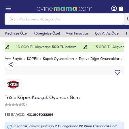
Kedinize Özel
Köpeğinize Özel
Ayın Fırsatları
Çok Al Az Öde
He
10.000 TL Alışverişe
500 TL
İndirim
15.000 TL Alışverişe
Ana Sayfa
KÖPEK
Köpek Oyuncakları
Top ve Diğer Oyuncaklar
Tr
Paylaş
Trixie Köpek Kauçuk Oyuncak 8cm
(0)
BARKOD:
4011905033266
Bir sonraki alışverişiniz için
2
TL değerinde
22
Puan
kazanacaksınız.