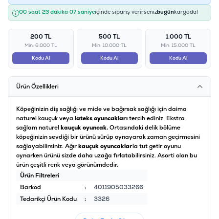
00 saat 23 dakika 07 saniye
içinde sipariş verirseniz
bugün
kargoda!
200 TL
500 TL
1.000 TL
Min: 6.000 TL
Min: 10.000 TL
Min: 15.000 TL
Kodu Al
Kodu Al
Kodu Al
Ürün Özellikleri
Köpeğinizin diş sağlığı ve mide ve bağırsak sağlığı için daima
naturel kauçuk veya
lateks oyuncakları
tercih ediniz. Ekstra
sağlam naturel
kauçuk oyuncak.
Ortasındaki delik bölüme
köpeğinizin sevdiği bir ürünü sürüp oynayarak zaman geçirmesini
sağlayabilirsiniz. Ağır
kauçuk oyuncaklar
la tut getir oyunu
oynarken ürünü sizde daha uzağa fırlatabilirsiniz. Asorti olan bu
ürün çeşitli renk veya görünümdedir.
Ürün Filtreleri
Barkod
:
4011905033266
Tedarikçi Ürün Kodu
:
3326