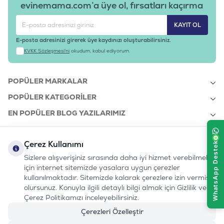
evinemama.com’a üye ol, fırsatları kaçırma
KAYIT OL
E-posta adresinizi girerek üye kaydınızı oluşturabilirsiniz.
KVKK Sözleşmesi'ni
okudum, kabul ediyorum.
POPÜLER MARKALAR
POPÜLER KATEGORILER
EN POPÜLER BLOG YAZILARIMIZ
EN SON BLOG YAZILARIMIZ
Çerez Kullanımı
KURUMSAL
Sizlere alışverişiniz sırasında daha iyi hizmet verebilmek
için internet sitemizde yasalara uygun çerezler
kullanılmaktadır. Sitemizde kalarak çerezlere izin vermiş
bizi takip edin:
olursunuz. Konuyla ilgili detaylı bilgi almak için Gizlilik ve
0232 7000 212
%100 MUTLU
Instagram
Youtube
Tiktok
Facebook
Linkedin
Çerez Politikamızı inceleyebilirsiniz.
www.evinemama.com
MÜŞTERI HATTI
pati@evinemama.com
(haftaiçi 09.00-17.00)
Çerezleri Özelleştir