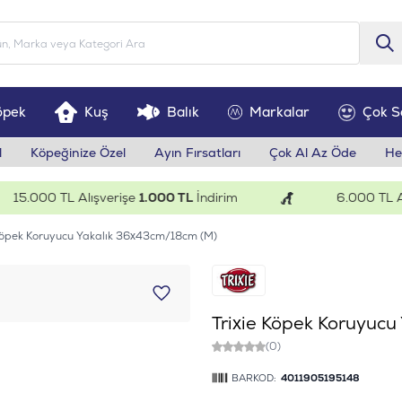
öpek
Kuş
Balık
Markalar
Çok S
l
Köpeğinize Özel
Ayın Fırsatları
Çok Al Az Öde
He
5.000 TL Alışverişe
1.000 TL
İndirim
6.000 TL Alışv
 Köpek Koruyucu Yakalık 36x43cm/18cm (M)
Trixie Köpek Koruyuc
(0)
BARKOD:
4011905195148