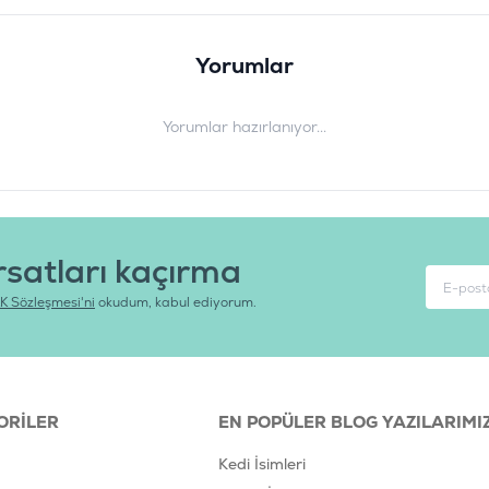
Yorumlar
Yorumlar hazırlanıyor...
rsatları kaçırma
K Sözleşmesi'ni
okudum, kabul ediyorum.
ORILER
EN POPÜLER BLOG YAZILARIMI
Kedi İsimleri