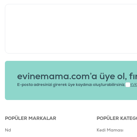
evinemama.com’a üye ol, fı
E-posta adresinizi girerek üye kaydınızı oluşturabilirsiniz.
KVK
POPÜLER MARKALAR
POPÜLER KATEG
Nd
Kedi Maması