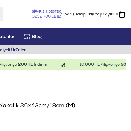
SİPARİŞ & DESTEK
Sipariş Takip
Giriş Yap
Kayıt Ol
0232 700 0212
atanlar
Blog
diyeli Ürünler
erişe
200 TL
İndirim
10.000 TL Alışverişe
500 TL
İn
u Yakalık 36x43cm/18cm (M)