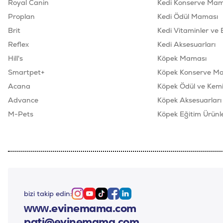
Royal Canin
Kedi Konserve Mam
Proplan
Kedi Ödül Maması
Brit
Kedi Vitaminler ve 
Reflex
Kedi Aksesuarları
Hill's
Köpek Maması
Smartpet+
Köpek Konserve M
Acana
Köpek Ödül ve Kemik
Advance
Köpek Aksesuarları
M-Pets
Köpek Eğitim Ürünle
bizi takip edin:
Instagram
Youtube
Tiktok
Facebook
Linkedin
www.evinemama.com
pati@evinemama.com