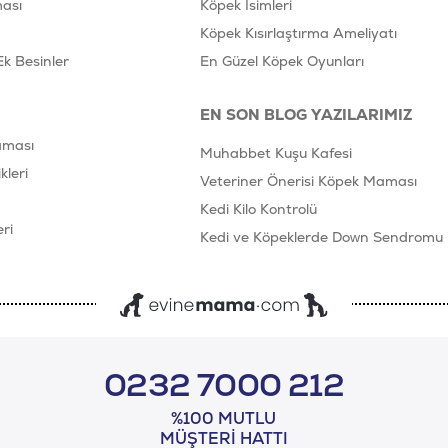
ası
Köpek İsimleri
Köpek Kısırlaştırma Ameliyatı
Ek Besinler
En Güzel Köpek Oyunları
EN SON BLOG YAZILARIMIZ
aması
Muhabbet Kuşu Kafesi
leri
Veteriner Önerisi Köpek Maması
Kedi Kilo Kontrolü
ri
Kedi ve Köpeklerde Down Sendromu
0232 7000 212
%100 MUTLU
MÜŞTERI HATTI