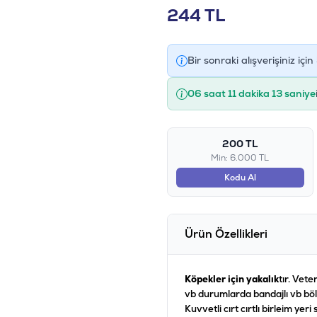
244
TL
Bir sonraki alışverişiniz için
06 saat 11 dakika 13 saniye
200 TL
Min: 6.000 TL
Kodu Al
Ürün Özellikleri
Köpekler için yakalık
tır. Vet
vb durumlarda bandajlı vb böl
Kuvvetli cırt cırtlı birleim y