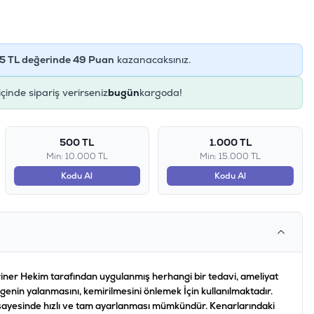
5
TL değerinde
49
Puan
kazanacaksınız.
içinde sipariş verirseniz
bugün
kargoda!
500 TL
1.000 TL
Min: 10.000 TL
Min: 15.000 TL
Kodu Al
Kodu Al
eriner Hekim tarafından uygulanmış herhangi bir tedavi, ameliyat
genin yalanmasını, kemirilmesini önlemek İçin kullanılmaktadır.
eri sayesinde hızlı ve tam ayarlanması mümkündür. Kenarlarındaki