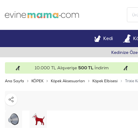
Kedi
K
Kedinize Öze
10.000 TL Alışverişe
500 TL
İndirim
1
Ana Sayfa
KÖPEK
Köpek Aksesuarları
Köpek Elbisesi
Trixie
Paylaş