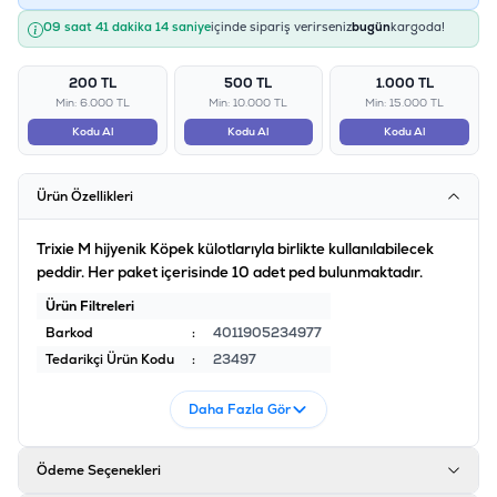
09 saat 41 dakika 14 saniye
içinde sipariş verirseniz
bugün
kargoda!
200 TL
500 TL
1.000 TL
Min: 6.000 TL
Min: 10.000 TL
Min: 15.000 TL
Kodu Al
Kodu Al
Kodu Al
Ürün Özellikleri
Trixie M hijyenik Köpek külotlarıyla birlikte kullanılabilecek
peddir. Her paket içerisinde 10 adet ped bulunmaktadır.
Ürün Filtreleri
Barkod
:
4011905234977
Tedarikçi Ürün Kodu
:
23497
Daha Fazla Gör
Ödeme Seçenekleri