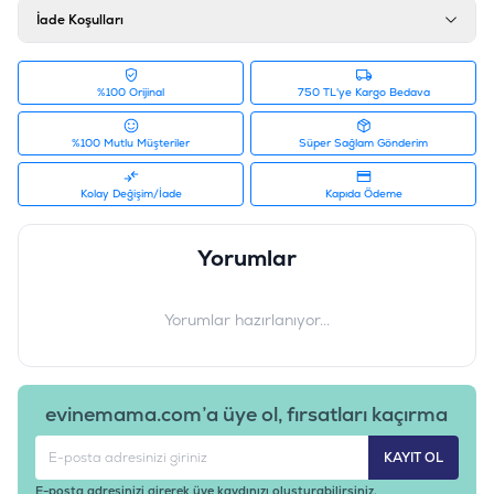
İade Koşulları
%100 Orijinal
750 TL'ye Kargo Bedava
%100 Mutlu Müşteriler
Süper Sağlam Gönderim
Kolay Değişim/İade
Kapıda Ödeme
Yorumlar
Yorumlar hazırlanıyor...
evinemama.com’a üye ol, fırsatları kaçırma
KAYIT OL
E-posta adresinizi girerek üye kaydınızı oluşturabilirsiniz.