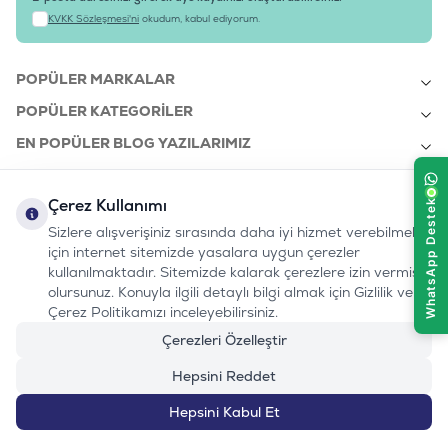
KVKK Sözleşmesi'ni
okudum, kabul ediyorum.
POPÜLER MARKALAR
POPÜLER KATEGORILER
EN POPÜLER BLOG YAZILARIMIZ
EN SON BLOG YAZILARIMIZ
Çerez Kullanımı
KURUMSAL
Sizlere alışverişiniz sırasında daha iyi hizmet verebilmek
için internet sitemizde yasalara uygun çerezler
kullanılmaktadır. Sitemizde kalarak çerezlere izin vermiş
bizi takip edin:
olursunuz. Konuyla ilgili detaylı bilgi almak için Gizlilik ve
0232 7000 212
%100 MUTLU
Instagram
Youtube
Tiktok
Facebook
Linkedin
Çerez Politikamızı inceleyebilirsiniz.
www.evinemama.com
MÜŞTERI HATTI
pati@evinemama.com
(haftaiçi 09.00-17.00)
Çerezleri Özelleştir
Hepsini Reddet
Hepsini Kabul Et