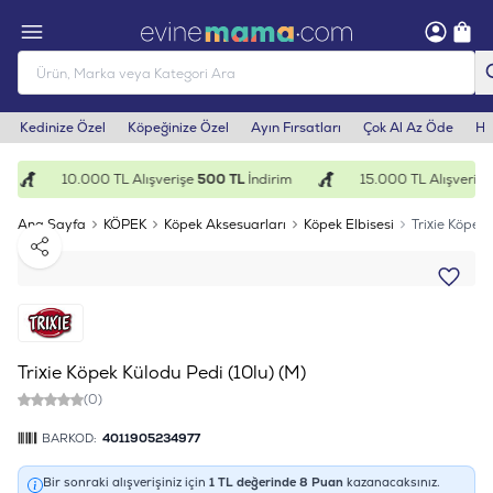
Kedinize Özel
Köpeğinize Özel
Ayın Fırsatları
Çok Al Az Öde
He
10.000 TL Alışverişe
500 TL
İndirim
15.000 TL Alışverişe
Ana Sayfa
KÖPEK
Köpek Aksesuarları
Köpek Elbisesi
Trixie Köpek 
Paylaş
Trixie Köpek Külodu Pedi (10lu) (M)
(0)
BARKOD:
4011905234977
Bir sonraki alışverişiniz için
1
TL değerinde
8
Puan
kazanacaksınız.