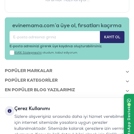
evinemama.com’a üye ol, fırsatları kaçırma
KAYIT OL
E-posta adresinizi girerek üye kaydınızı oluşturabilirsiniz.
KVKK Sözleşmesi'ni
okudum, kabul ediyorum.
POPÜLER MARKALAR
POPÜLER KATEGORILER
EN POPÜLER BLOG YAZILARIMIZ
EN SON BLOG YAZILARIMIZ
Çerez Kullanımı
KURUMSAL
Sizlere alışverişiniz sırasında daha iyi hizmet verebilmek
için internet sitemizde yasalara uygun çerezler
kullanılmaktadır. Sitemizde kalarak çerezlere izin vermiş
bizi takip edin: