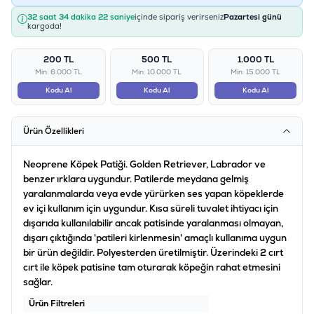
32 saat 34 dakika 22 saniye
içinde sipariş verirseniz
Pazartesi günü
kargoda!
200 TL
500 TL
1.000 TL
Min: 6.000 TL
Min: 10.000 TL
Min: 15.000 TL
Kodu Al
Kodu Al
Kodu Al
Ürün Özellikleri
Neoprene Köpek Patiği. Golden Retriever, Labrador ve
benzer ırklara uygundur. Patilerde meydana gelmiş
yaralanmalarda veya evde yürürken ses yapan köpeklerde
ev içi kullanım için uygundur. Kısa süreli tuvalet ihtiyacı için
dışarıda kullanılabilir ancak patisinde yaralanması olmayan,
dışarı çıktığında 'patileri kirlenmesin' amaçlı kullanıma uygun
bir ürün değildir. Polyesterden üretilmiştir. Üzerindeki 2 cırt
cırt ile köpek patisine tam oturarak köpeğin rahat etmesini
sağlar.
Ürün Filtreleri