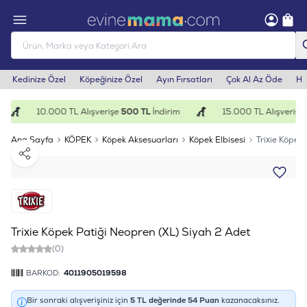
Kedinize Özel
Köpeğinize Özel
Ayın Fırsatları
Çok Al Az Öde
He
10.000 TL Alışverişe
500 TL
İndirim
15.000 TL Alışverişe
1
Ana Sayfa
KÖPEK
Köpek Aksesuarları
Köpek Elbisesi
Trixie Köpek
Paylaş
Trixie Köpek Patiği Neopren (XL) Siyah 2 Adet
(0)
BARKOD:
4011905019598
Bir sonraki alışverişiniz için
5
TL değerinde
54
Puan
kazanacaksınız.