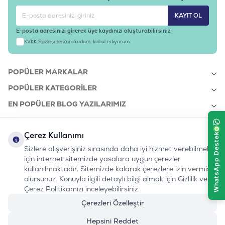
KAYIT OL
E-posta adresinizi girerek üye kaydınızı oluşturabilirsiniz.
KVKK Sözleşmesi'ni
okudum, kabul ediyorum.
POPÜLER MARKALAR
POPÜLER KATEGORILER
EN POPÜLER BLOG YAZILARIMIZ
EN SON BLOG YAZILARIMIZ
Çerez Kullanımı
KURUMSAL
Sizlere alışverişiniz sırasında daha iyi hizmet verebilmek
için internet sitemizde yasalara uygun çerezler
kullanılmaktadır. Sitemizde kalarak çerezlere izin vermiş
bizi takip edin:
olursunuz. Konuyla ilgili detaylı bilgi almak için Gizlilik ve
0232 7000 212
%100 MUTLU
Instagram
Youtube
Tiktok
Facebook
Linkedin
Çerez Politikamızı inceleyebilirsiniz.
www.evinemama.com
MÜŞTERI HATTI
pati@evinemama.com
(haftaiçi 09.00-17.00)
Çerezleri Özelleştir
Hepsini Reddet