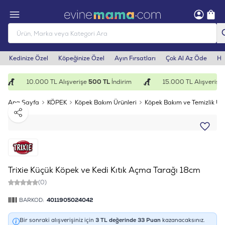
Kedinize Özel
Köpeğinize Özel
Ayın Fırsatları
Çok Al Az Öde
He
10.000 TL Alışverişe
500 TL
İndirim
15.000 TL Alışverişe
1
Ana Sayfa
KÖPEK
Köpek Bakım Ürünleri
Köpek Bakım ve Temizlik Ürü
Paylaş
Trixie Küçük Köpek ve Kedi Kıtık Açma Tarağı 18cm
(0)
BARKOD:
4011905024042
Bir sonraki alışverişiniz için
3
TL değerinde
33
Puan
kazanacaksınız.