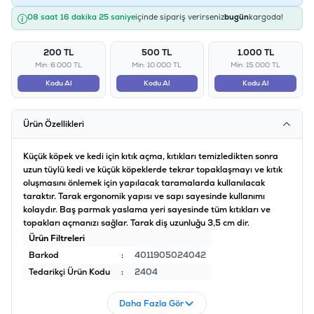
08 saat 16 dakika 25 saniye
içinde sipariş verirseniz
bugün
kargoda!
200 TL
500 TL
1.000 TL
Min: 6.000 TL
Min: 10.000 TL
Min: 15.000 TL
Kodu Al
Kodu Al
Kodu Al
Ürün Özellikleri
Küçük köpek ve kedi için kıtık açma, kıtıkları temizledikten sonra
uzun tüylü kedi ve küçük köpeklerde tekrar topaklaşmayı ve kıtık
oluşmasını önlemek için yapılacak taramalarda kullanılacak
taraktır. Tarak ergonomik yapısı ve sapı sayesinde kullanımı
kolaydır. Baş parmak yaslama yeri sayesinde tüm kıtıkları ve
topakları açmanızı sağlar. Tarak diş uzunluğu 3,5 cm dir.
Ürün Filtreleri
Barkod
:
4011905024042
Tedarikçi Ürün Kodu
:
2404
Daha Fazla Gör