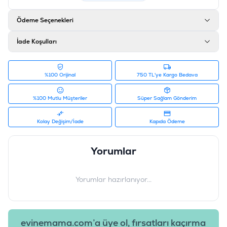
Ödeme Seçenekleri
İade Koşulları
%100 Orijinal
750 TL'ye Kargo Bedava
%100 Mutlu Müşteriler
Süper Sağlam Gönderim
Kolay Değişim/İade
Kapıda Ödeme
Yorumlar
Yorumlar hazırlanıyor...
evinemama.com’a üye ol, fırsatları kaçırma