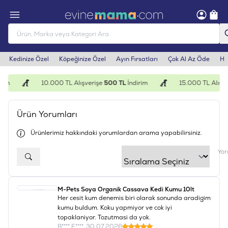
Kedinize Özel
Köpeğinize Özel
Ayın Fırsatları
Çok Al Az Öde
He
im
10.000 TL Alışverişe
500 TL
İndirim
15.000 TL Alışve
Ürün Yorumları
Ürünlerimiz hakkındaki yorumlardan arama yapabilirsiniz.
Yor
M-Pets Soya Organik Cassava Kedi Kumu 10lt
Her cesit kum denemis biri olarak sonunda aradigim
kumu buldum. Koku yapmiyor ve cok iyi
topaklaniyor. Tozutmasi da yok.
B**** E****
•
30.07.2026