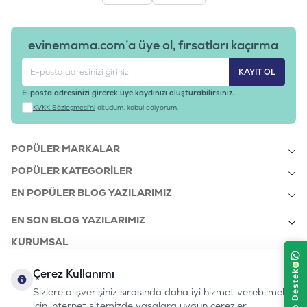
evinemama.com’a üye ol, fırsatları kaçırma
KAYIT OL
E-posta adresinizi girerek üye kaydınızı oluşturabilirsiniz.
KVKK Sözleşmesi'ni
okudum, kabul ediyorum.
POPÜLER MARKALAR
POPÜLER KATEGORILER
EN POPÜLER BLOG YAZILARIMIZ
EN SON BLOG YAZILARIMIZ
KURUMSAL
Çerez Kullanımı
Sizlere alışverişiniz sırasında daha iyi hizmet verebilmek
bizi takip edin:
0232 7000 212
için internet sitemizde yasalara uygun çerezler
%100 MUTLU
Instagram
Youtube
Tiktok
Facebook
Linkedin