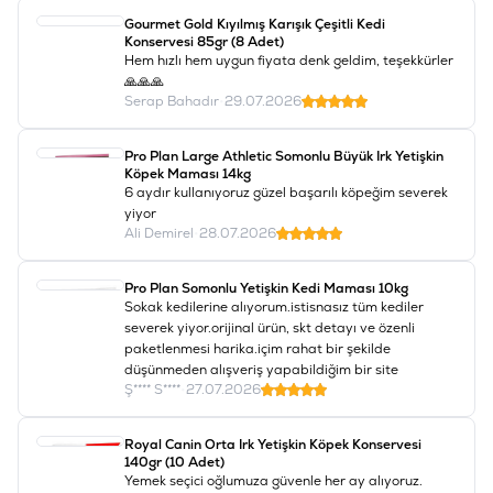
Gourmet Gold Kıyılmış Karışık Çeşitli Kedi
Konservesi 85gr (8 Adet)
Hem hızlı hem uygun fiyata denk geldim, teşekkürler
🙏🙏🙏
Serap Bahadır
•
29.07.2026
Pro Plan Large Athletic Somonlu Büyük Irk Yetişkin
Köpek Maması 14kg
6 aydır kullanıyoruz güzel başarılı köpeğim severek
yiyor
Ali Demirel
•
28.07.2026
Pro Plan Somonlu Yetişkin Kedi Maması 10kg
Sokak kedilerine alıyorum.istisnasız tüm kediler
severek yiyor.orijinal ürün, skt detayı ve özenli
paketlenmesi harika.içim rahat bir şekilde
düşünmeden alışveriş yapabildiğim bir site
Ş**** S****
•
27.07.2026
Royal Canin Orta Irk Yetişkin Köpek Konservesi
140gr (10 Adet)
Yemek seçici oğlumuza güvenle her ay alıyoruz.