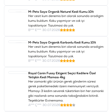
M-Pets Soya Organik Naturel Kedi Kumu 10lt
Her cesit kum denemis biri olarak sonunda aradigim
kumu buldum. Koku yapmiyor ve cok iyi
topaklaniyor. Tozutmasi da yok.
B**** E****
•
30.07.2026
M-Pets Soya Organik Karbonlu Kedi Kumu 10lt
Her cesit kum denemis biri olarak sonunda aradigim
kumu buldum. Koku yapmiyor ve cok iyi
topaklaniyor. Tozutmasi da yok.
B**** E****
•
30.07.2026
Royal Canin Fussy Exigent Seçici Kedilere Özel
Yetişkin Kedi Maması 4kg
Her zamanki gibi ürünün gerek gönderim süresi
gerek paketlemedeki özeni memnuniyet vericiydi.
Mamayı 3 kedim severek tüketirken biri her zamanki
gibi nazlandı ama sonunda tabağındakini bitirdi.
Teşekkürler Evinemama.
A**** Ç****
•
30.07.2026