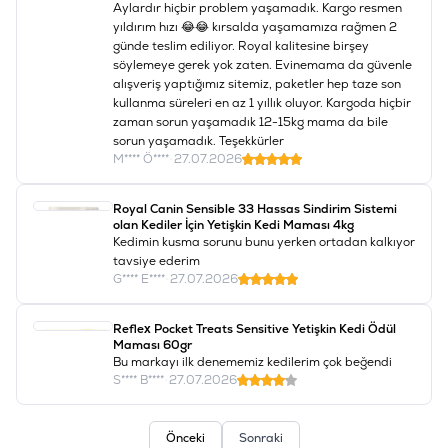
Aylardır hiçbir problem yaşamadık. Kargo resmen
yıldırım hızı 😂😂 kırsalda yaşamamıza rağmen 2
günde teslim ediliyor. Royal kalitesine birşey
söylemeye gerek yok zaten. Evinemama da güvenle
alışveriş yaptığımız sitemiz, paketler hep taze son
kullanma süreleri en az 1 yıllık oluyor. Kargoda hiçbir
zaman sorun yaşamadık 12-15kg mama da bile
sorun yaşamadık. Teşekkürler
M**** Ö****
•
27.07.2026
Royal Canin Sensible 33 Hassas Sindirim Sistemi
olan Kediler İçin Yetişkin Kedi Maması 4kg
Kedimin kusma sorunu bunu yerken ortadan kalkıyor
tavsiye ederim
G**** E****
•
27.07.2026
Reflex Pocket Treats Sensitive Yetişkin Kedi Ödül
Maması 60gr
Bu markayı ilk denememiz kedilerim çok beğendi
S**** B****
•
27.07.2026
Önceki
Sonraki