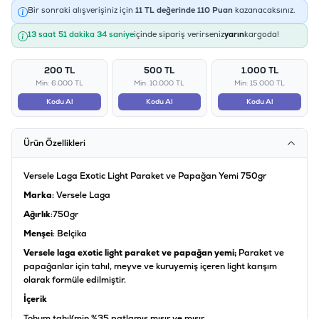
Bir sonraki alışverişiniz için
11
TL değerinde
110
Puan
kazanacaksınız.
13 saat 51 dakika 34 saniye
içinde sipariş verirseniz
yarın
kargoda!
200 TL
500 TL
1.000 TL
Min: 6.000 TL
Min: 10.000 TL
Min: 15.000 TL
Kodu Al
Kodu Al
Kodu Al
Ürün Özellikleri
Versele Laga Exotic Light Paraket ve Papağan Yemi 750gr
Marka
: Versele Laga
Ağırlık
:750gr
Menşei
: Belçika
Versele laga exotic light paraket ve papağan yemi;
Paraket ve
papağanlar için tahıl, meyve ve kuruyemiş içeren light karışım
olarak formüle edilmiştir.
İçerik
Tohum,tahıl(min.%35 patlamış mısır ve mısır