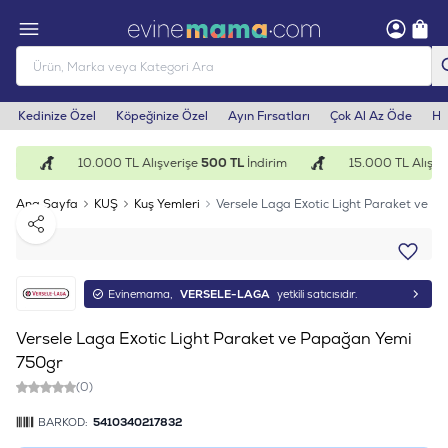
Kedinize Özel
Köpeğinize Özel
Ayın Fırsatları
Çok Al Az Öde
He
im
10.000 TL Alışverişe
500 TL
İndirim
15.000 TL Alışver
Ana Sayfa
KUŞ
Kuş Yemleri
Versele Laga Exotic Light Paraket ve 
Paylaş
Evinemama,
VERSELE-LAGA
yetkili satıcısıdır.
Versele Laga Exotic Light Paraket ve Papağan Yemi
750gr
(0)
BARKOD:
5410340217832