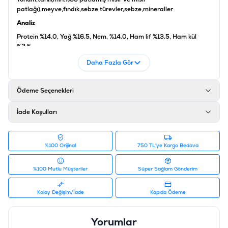
patlağı),meyve,fındık,sebze türevler,sebze,mineraller
Analiz
Protein %14.0, Yağ %16.5, Nem, %14.0, Ham lif %13.5, Ham kül
%3.5
Katkı Maddeleri
Daha Fazla Gör
Kalsiyum %0.20, Fosfor %0.40, Sodyum %0
Ürün Filtreleri
Ödeme Seçenekleri
Barkod
:
5410340217832
İade Koşulları
Tedarikçi Ürün Kodu
:
810-421783
%100 Orijinal
750 TL'ye Kargo Bedava
%100 Mutlu Müşteriler
Süper Sağlam Gönderim
Kolay Değişim/İade
Kapıda Ödeme
Yorumlar