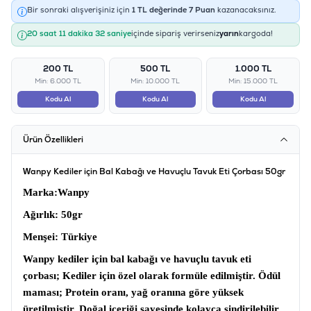
Bir sonraki alışverişiniz için
1
TL değerinde
7
Puan
kazanacaksınız.
20 saat 11 dakika 31 saniye
içinde sipariş verirseniz
yarın
kargoda!
200 TL
500 TL
1.000 TL
Min: 6.000 TL
Min: 10.000 TL
Min: 15.000 TL
Kodu Al
Kodu Al
Kodu Al
Ürün Özellikleri
Wanpy Kediler için Bal Kabağı ve Havuçlu Tavuk Eti Çorbası 50gr
Marka
:Wanpy
Ağırlık
: 50gr
Menşei
: Türkiye
Wanpy kediler için bal kabağı ve havuçlu tavuk eti
çorbası;
Kediler için özel olarak formüle edilmiştir.
Ödül
maması
; Protein oranı, yağ oranına göre yüksek
üretilmiştir. Doğal içeriği sayesinde kolayca sindirilebilir