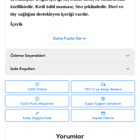
özelliktedir.
Kedi ödül maması
; Sıvı şeklindedir. Deri ve
tüy sağlığını destekleyen içeriği vardır.
İçerik
Tavuk Suyu, Tavuk Göğsü, Somon Yağı, Yumurta Akı,
Daha Fazla Gör
Havuç, Kabak, Deniz Yosunu, Tapyoka Nişastası,
Kalsiyum Karbonat, Taurin, Tuz, Glisin, Vitamin E
Ödeme Seçenekleri
Analiz
Ham Protein: %6.5, Ham Yağ: %0.1, Ham Kül: %1.5,
İade Koşulları
Ham Lif: %1.5, Nem: %92
Ürün Filtreleri
%100 Orijinal
750 TL'ye Kargo Bedava
Barkod
:
6927749871682
Tedarikçi Ürün Kodu
:
PIWP-091
%100 Mutlu Müşteriler
Süper Sağlam Gönderim
Kolay Değişim/İade
Kapıda Ödeme
Yorumlar