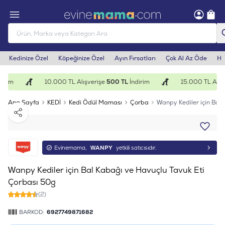
Kedinize Özel
Köpeğinize Özel
Ayın Fırsatları
Çok Al Az Öde
He
irim
10.000 TL Alışverişe
500 TL
İndirim
15.000 TL Alışv
Ana Sayfa
KEDİ
Kedi Ödül Maması
Çorba
Wanpy Kediler için Bal
Paylaş
Evinemama,
WANPY
yetkili satıcısıdır.
Wanpy Kediler için Bal Kabağı ve Havuçlu Tavuk Eti
Çorbası 50g
(2)
BARKOD:
6927749871682