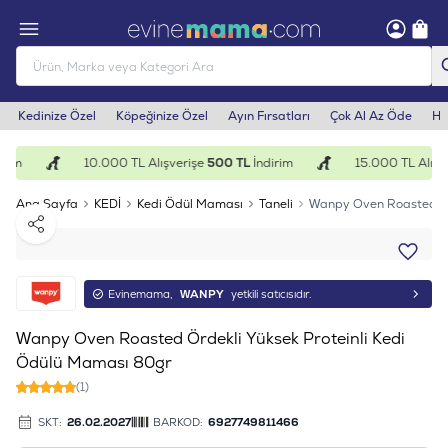
Kedinize Özel
Köpeğinize Özel
Ayın Fırsatları
Çok Al Az Öde
He
rim
10.000 TL Alışverişe
500 TL
İndirim
15.000 TL Alışve
Ana Sayfa
KEDİ
Kedi Ödül Maması
Taneli
Wanpy Oven Roasted Örd
Paylaş
Evinemama,
WANPY
yetkili satıcısıdır.
Wanpy Oven Roasted Ördekli Yüksek Proteinli Kedi
Ödülü Maması 80gr
(1)
SKT:
26.02.2027
BARKOD:
6927749811466