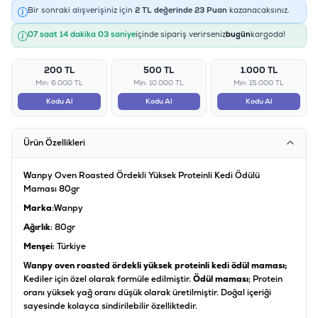
Bir sonraki alışverişiniz için
2
TL değerinde
23
Puan
kazanacaksınız.
07 saat 14 dakika 03 saniye
içinde sipariş verirseniz
bugün
kargoda!
200 TL
500 TL
1.000 TL
Min: 6.000 TL
Min: 10.000 TL
Min: 15.000 TL
Kodu Al
Kodu Al
Kodu Al
Ürün Özellikleri
Wanpy Oven Roasted Ördekli Yüksek Proteinli Kedi Ödülü
Maması 80gr
Marka
:Wanpy
Ağırlık
: 80gr
Menşei
: Türkiye
Wanpy oven roasted ördekli yüksek proteinli kedi ödül maması;
Kediler için özel olarak formüle edilmiştir.
Ödül maması
; Protein
oranı yüksek yağ oranı düşük olarak üretilmiştir. Doğal içeriği
sayesinde kolayca sindirilebilir özelliktedir.