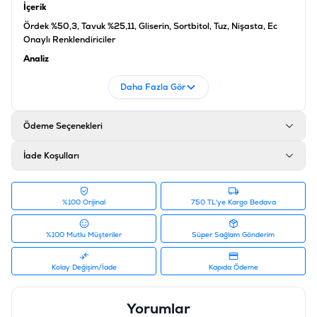
İçerik
Ördek %50,3, Tavuk %25,11, Gliserin, Sortbitol, Tuz, Nişasta, Ec
Onaylı Renklendiriciler
Analiz
Protein %28, Nem %34, Yağ %1, Lif %0,5, Kül %3
Daha Fazla Gör
Ürün Filtreleri
Barkod
:
6927749811466
Ödeme Seçenekleri
Tedarikçi Ürün Kodu
:
PIWP-014
İade Koşulları
%100 Orijinal
750 TL'ye Kargo Bedava
%100 Mutlu Müşteriler
Süper Sağlam Gönderim
Kolay Değişim/İade
Kapıda Ödeme
Yorumlar