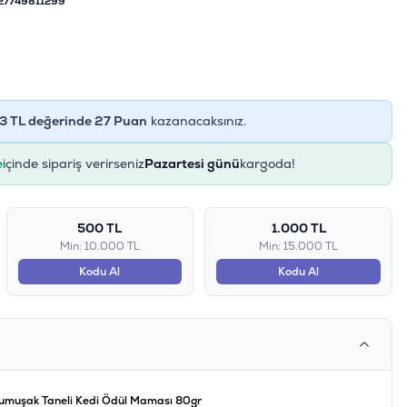
27749811299
3
TL değerinde
27
Puan
kazanacaksınız.
e
içinde sipariş verirseniz
Pazartesi günü
kargoda!
500 TL
1.000 TL
Min: 10.000 TL
Min: 15.000 TL
Kodu Al
Kodu Al
umuşak Taneli Kedi Ödül Maması 80gr