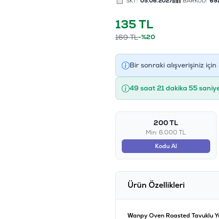
SKT:
05.06.2027
BARKOD:
69
135
TL
169
TL
-%20
Bir sonraki alışverişiniz için
49 saat 21 dakika 54 saniy
200 TL
Min: 6.000 TL
Kodu Al
Ürün Özellikleri
Wanpy Oven Roasted Tavuklu Y