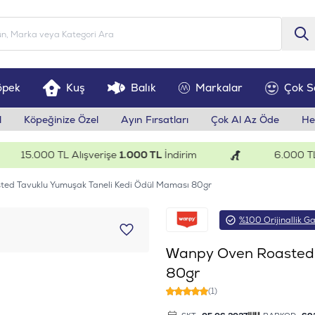
öpek
Kuş
Balık
Markalar
Çok S
l
Köpeğinize Özel
Ayın Fırsatları
Çok Al Az Öde
He
15.000 TL Alışverişe
1.000 TL
İndirim
6.000 TL Al
ed Tavuklu Yumuşak Taneli Kedi Ödül Maması 80gr
%100 Orijinallik Ga
Wanpy Oven Roasted 
80gr
(1)