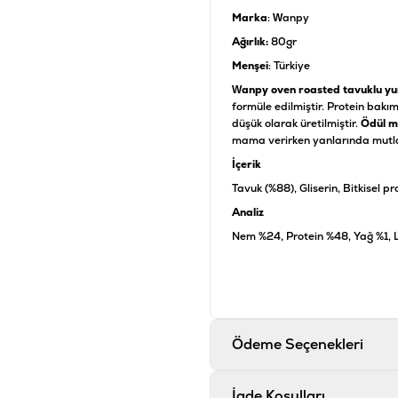
Marka
: Wanpy
Ağırlık:
80gr
Menşei
: Türkiye
Wanpy oven roasted tavuklu yu
formüle edilmiştir. Protein bakı
düşük olarak üretilmiştir.
Ödül m
mama verirken yanlarında mutla
İçerik
Tavuk (%88), Gliserin, Bitkisel pr
Analiz
Nem %24, Protein %48, Yağ %1, L
Ürün Filtreleri
Barkod
:
6
Tedarikçi Ürün Kodu
:
P
Ödeme Seçenekleri
Ürün Etiketleri
#ödül maması
İade Koşulları