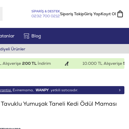
SİPARİŞ & DESTEK
Sipariş Takip
Giriş Yap
Kayıt Ol
0232 700 0212
atanlar
Blog
diyeli Ürünler
ışverişe
200 TL
İndirim
10.000 TL Alışverişe
500 T
rantisi.
Evinemama,
WANPY
yetkili satıcısıdır.
Tavuklu Yumuşak Taneli Kedi Ödül Maması