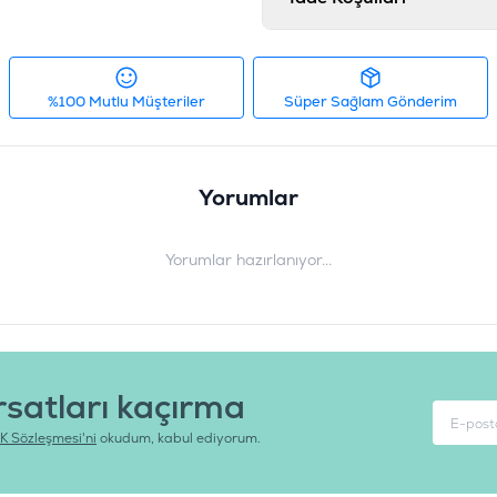
%100 Mutlu Müşteriler
Süper Sağlam Gönderim
Yorumlar
Yorumlar hazırlanıyor...
rsatları kaçırma
K Sözleşmesi'ni
okudum, kabul ediyorum.