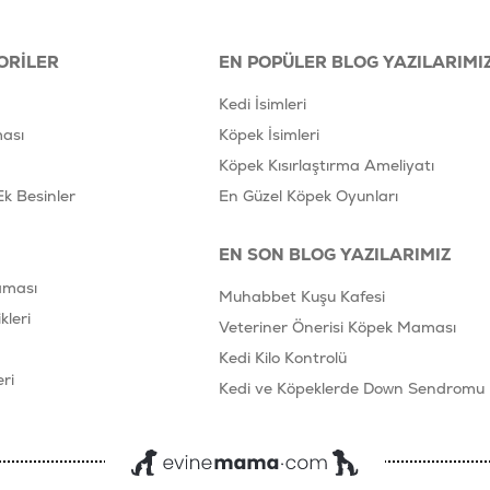
ORILER
EN POPÜLER BLOG YAZILARIMI
Kedi İsimleri
ası
Köpek İsimleri
Köpek Kısırlaştırma Ameliyatı
Ek Besinler
En Güzel Köpek Oyunları
EN SON BLOG YAZILARIMIZ
aması
Muhabbet Kuşu Kafesi
leri
Veteriner Önerisi Köpek Maması
Kedi Kilo Kontrolü
ri
Kedi ve Köpeklerde Down Sendromu