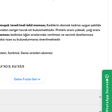
muşak taneli kedi ödül maması;
Kedilerin damak tadına uygun şekilde
mından zengin tavuk eti bulunmaktadır. Protein oranı yüksek, yağ oranı
aması;
kedinize öğün aralarında verilmesi ve sevimli dostlarınıza
ka taze su bulundurmanız önerilmektedir.
otein, Sorbitol, Deniz ürünleri ekstresi
if %0,5, Kül %3,5
Daha Fazla Gör
927749811299
IWP-008