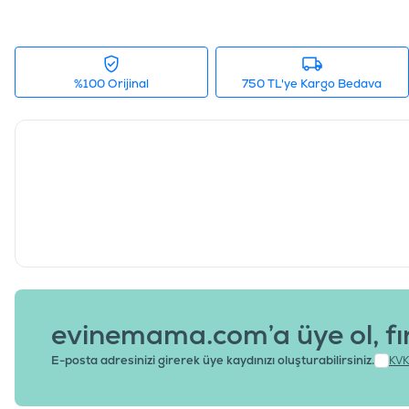
%100 Orijinal
750 TL'ye Kargo Bedava
evinemama.com’a üye ol, fı
E-posta adresinizi girerek üye kaydınızı oluşturabilirsiniz.
KVK