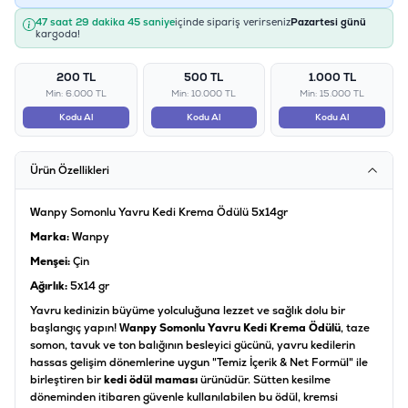
47 saat 29 dakika 45 saniye
içinde sipariş verirseniz
Pazartesi günü
kargoda!
200 TL
500 TL
1.000 TL
Min: 6.000 TL
Min: 10.000 TL
Min: 15.000 TL
Kodu Al
Kodu Al
Kodu Al
Ürün Özellikleri
Wanpy Somonlu Yavru Kedi Krema Ödülü 5x14gr
Marka:
Wanpy
Menşei:
Çin
Ağırlık:
5x14 gr
Yavru kedinizin büyüme yolculuğuna lezzet ve sağlık dolu bir
başlangıç yapın!
Wanpy Somonlu Yavru Kedi Krema Ödülü
, taze
somon, tavuk ve ton balığının besleyici gücünü, yavru kedilerin
hassas gelişim dönemlerine uygun "Temiz İçerik & Net Formül" ile
birleştiren bir
kedi ödül maması
ürünüdür. Sütten kesilme
döneminden itibaren güvenle kullanılabilen bu ödül, kremsi