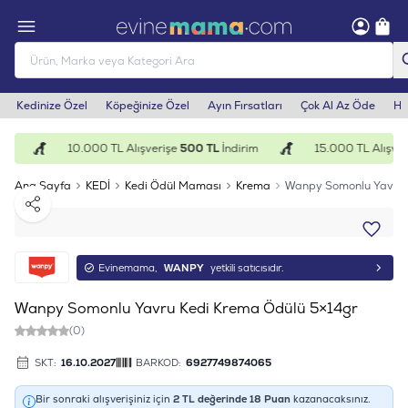
Kedinize Özel
Köpeğinize Özel
Ayın Fırsatları
Çok Al Az Öde
He
im
10.000 TL Alışverişe
500 TL
İndirim
15.000 TL Alışver
Ana Sayfa
KEDİ
Kedi Ödül Maması
Krema
Wanpy Somonlu Yavru 
Paylaş
Evinemama,
WANPY
yetkili satıcısıdır.
Wanpy Somonlu Yavru Kedi Krema Ödülü 5×14gr
(0)
SKT:
16.10.2027
BARKOD:
6927749874065
Bir sonraki alışverişiniz için
2
TL değerinde
18
Puan
kazanacaksınız.