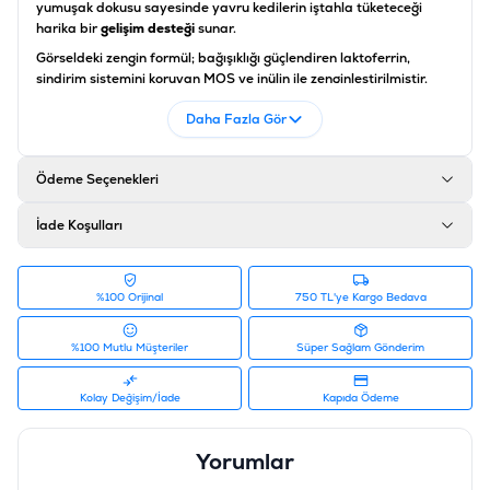
yumuşak dokusu sayesinde yavru kedilerin iştahla tüketeceği
harika bir
gelişim desteği
sunar.
Görseldeki zengin formül; bağışıklığı güçlendiren laktoferrin,
sindirim sistemini koruyan MOS ve inülin ile zenginleştirilmiştir.
İçeriğindeki balık yağı (Omega-3) sayesinde beyin ve göz
Daha Fazla Gör
gelişimini destekleyen
Wanpy yavru kedi ödülü
, kalsiyum
karbonat ile kemik yapısını güçlendiren bir
iskelet sağlığı desteği
sağlar. %88 nem oranıyla yavru kedilerin günlük sıvı ihtiyacına
Ödeme Seçenekleri
katkıda bulunan bu
sıvı ödül maması
, koruyucu ve renklendirici
içermeyen yapısıyla 5 adet 14 gramlık pratik paketlerde
sunulmaktadır.
İade Koşulları
Analitik Bileşenler
%100 Orijinal
Bileşen
750 TL'ye Kargo Bedava
Değer (%)
Ham Nem
%88,0
%100 Mutlu Müşteriler
Süper Sağlam Gönderim
Ham Protein
%7,0
Kolay Değişim/İade
Kapıda Ödeme
Ham Yağ
%0,1
Yorumlar
Ham Kül
%1,5