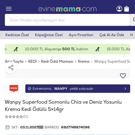
Kedinize Özel
Köpeğinize Özel
Ayın Fırsatları
Çok Al Az Öde
He
rim
10.000 TL Alışverişe
500 TL
İndirim
15.000 TL Alışve
Ana Sayfa
KEDİ
Kedi Ödül Maması
Krema
Wanpy Superfood Somon
Paylaş
Evinemama,
WANPY
yetkili satıcısıdır.
Wanpy Superfood Somonlu Chia ve Deniz Yosunlu
Krema Kedi Ödülü 5×14gr
(0)
SKT:
03.11.2027
BARKOD:
6927749874096