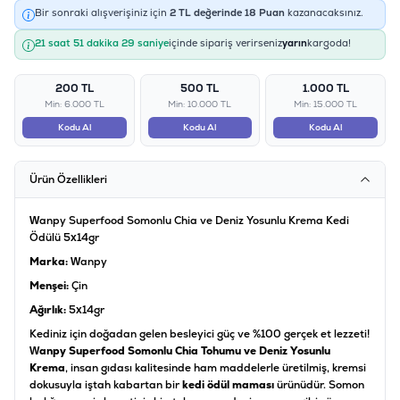
Bir sonraki alışverişiniz için
2
TL değerinde
18
Puan
kazanacaksınız.
21 saat 51 dakika 28 saniye
içinde sipariş verirseniz
yarın
kargoda!
200 TL
500 TL
1.000 TL
Min: 6.000 TL
Min: 10.000 TL
Min: 15.000 TL
Kodu Al
Kodu Al
Kodu Al
Ürün Özellikleri
Wanpy Superfood Somonlu Chia ve Deniz Yosunlu Krema Kedi
Ödülü 5x14gr
Marka:
Wanpy
Menşei:
Çin
Ağırlık:
5x14gr
Kediniz için doğadan gelen besleyici güç ve %100 gerçek et lezzeti!
Wanpy Superfood Somonlu Chia Tohumu ve Deniz Yosunlu
Krema
, insan gıdası kalitesinde ham maddelerle üretilmiş, kremsi
dokusuyla iştah kabartan bir
kedi ödül maması
ürünüdür. Somon