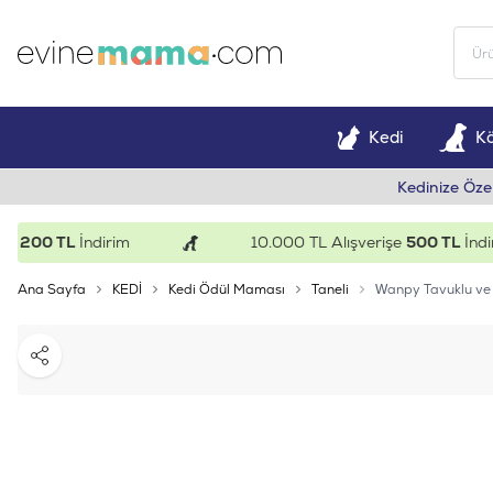
Kedi
K
Kedinize Öze
00 TL
İndirim
10.000 TL Alışverişe
500 TL
İndirim
Ana Sayfa
KEDİ
Kedi Ödül Maması
Taneli
Wanpy Tavuklu ve 
Paylaş