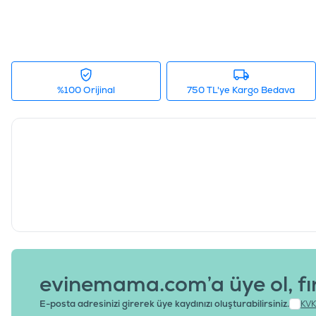
%100 Orijinal
750 TL'ye Kargo Bedava
evinemama.com’a üye ol, fı
E-posta adresinizi girerek üye kaydınızı oluşturabilirsiniz.
KVK