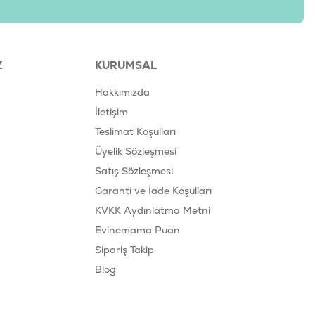
Balığı (%10,5), Gliserin, Bitkisel Protein, Nişasta, Sorbitol,
eker, Bitkisel Yağ.
öğün aralarında ödül olarak verilmesi tavsiye edilir. Porsiyon miktarını
Z
KURUMSAL
re ayarlayınız. Yanında her zaman taze ve temiz içme suyu
 yerde muhafaza ediniz.
Hakkımızda
İletişim
Teslimat Koşulları
927749811336
Üyelik Sözleşmesi
IWP-104
Satış Sözleşmesi
Garanti ve İade Koşulları
KVKK Aydınlatma Metni
Evinemama Puan
Sipariş Takip
Blog