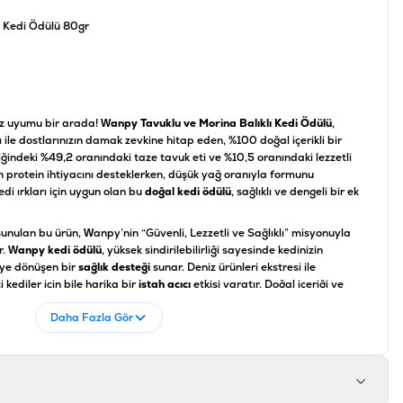
ı Kedi Ödülü 80gr
siz uyumu bir arada!
Wanpy Tavuklu ve Morina Balıklı Kedi Ödülü
,
ı ile dostlarınızın damak zevkine hitap eden, %100 doğal içerikli bir
iğindeki %49,2 oranındaki taze tavuk eti ve %10,5 oranındaki lezzetli
n protein ihtiyacını desteklerken, düşük yağ oranıyla formunu
di ırkları için uygun olan bu
doğal kedi ödülü
, sağlıklı ve dengeli bir ek
nulan bu ürün, Wanpy’nin “Güvenli, Lezzetli ve Sağlıklı” misyonuyla
r.
Wanpy kedi ödülü
, yüksek sindirilebilirliği sayesinde kedinizin
iye dönüşen bir
sağlık desteği
sunar. Deniz ürünleri ekstresi ile
 kediler için bile harika bir
iştah açıcı
etkisi yaratır. Doğal içeriği ve
izle geçirdiğiniz eğitim ve oyun saatlerini çok daha keyifli hale getirir.
Daha Fazla Gör
Değer (%)
%28,0