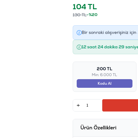
104
TL
130
TL
-%20
Bir sonraki alışverişiniz için
12 saat 24 dakika 29 saniy
200 TL
Min: 6.000 TL
Kodu Al
Ürün Özellikleri