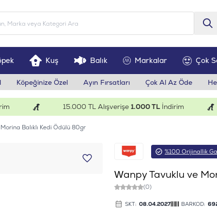
öpek
Kuş
Balık
Markalar
Çok S
l
Köpeğinize Özel
Ayın Fırsatları
Çok Al Az Öde
He
15.000 TL Alışverişe
1.000 TL
İndirim
Morina Balıklı Kedi Ödülü 80gr
%100 Orijinallik Ga
Wanpy Tavuklu ve Mori
(0)
SKT:
08.04.2027
BARKOD:
69