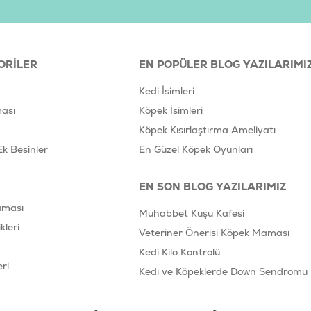
İçerik Bilgisi
Bileşim:
Tavuk (%49,2), Morina 
Deniz Ürünleri Ekstresi, Tuz, Ş
*
Beslenme Önerisi:
Kediniz için 
ORILER
EN POPÜLER BLOG YAZILARIMI
kedinizin aktivite seviyesine gö
bulundurunuz. Serin ve kuru bir
Kedi İsimleri
ası
Köpek İsimleri
Ürün Filtreleri
Köpek Kısırlaştırma Ameliyatı
Barkod
:
6
Ek Besinler
En Güzel Köpek Oyunları
Tedarikçi Ürün Kodu
:
P
EN SON BLOG YAZILARIMIZ
aması
Muhabbet Kuşu Kafesi
leri
Veteriner Önerisi Köpek Maması
Kedi Kilo Kontrolü
ri
Kedi ve Köpeklerde Down Sendromu