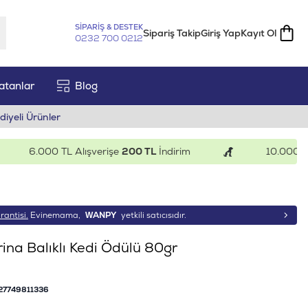
SİPARİŞ & DESTEK
Sipariş Takip
Giriş Yap
Kayıt Ol
0232 700 0212
atanlar
Blog
diyeli Ürünler
6.000 TL Alışverişe
200 TL
İndirim
10.000 TL Al
rantisi.
Evinemama,
WANPY
yetkili satıcısıdır.
na Balıklı Kedi Ödülü 80gr
27749811336