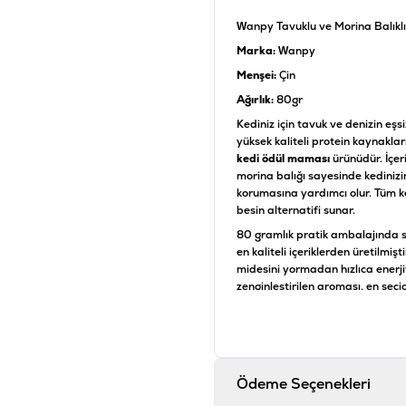
Wanpy Tavuklu ve Morina Balıkl
Marka:
Wanpy
Menşei:
Çin
Ağırlık:
80gr
Kediniz için tavuk ve denizin eş
yüksek kaliteli protein kaynaklar
kedi ödül maması
ürünüdür. İçer
morina balığı sayesinde kedinizi
korumasına yardımcı olur. Tüm ke
besin alternatifi sunar.
80 gramlık pratik ambalajında su
en kaliteli içeriklerden üretilmişti
midesini yormadan hızlıca enerj
zenginleştirilen aroması, en seçici
besleyici yapısıyla bu ödül, kedin
Analiz Değerleri
Bileşen
Ödeme Seçenekleri
Protein