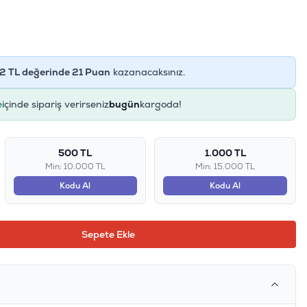
2
TL değerinde
21
Puan
kazanacaksınız.
e
içinde sipariş verirseniz
bugün
kargoda!
500 TL
1.000 TL
Min: 10.000 TL
Min: 15.000 TL
Kodu Al
Kodu Al
Sepete Ekle