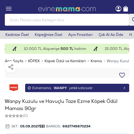
Kedinize Özel
Köpeğinize Özel
Ayın Fırsatları
Çok Al Az Öde
He
im
10.000 TL Alışverişe
500 TL
İndirim
15.000 TL Alışver
Ana Sayfa
KÖPEK
Köpek Ödül ve Kemikleri
Krema
Wanpy Kuzulu v
Paylaş
Evinemama,
WANPY
yetkili satıcısıdır.
Wanpy Kuzulu ve Havuçlu Taze Ezme Köpek Ödül
Maması 90gr
(0)
SKT:
05.09.2027
BARKOD:
6927749870234