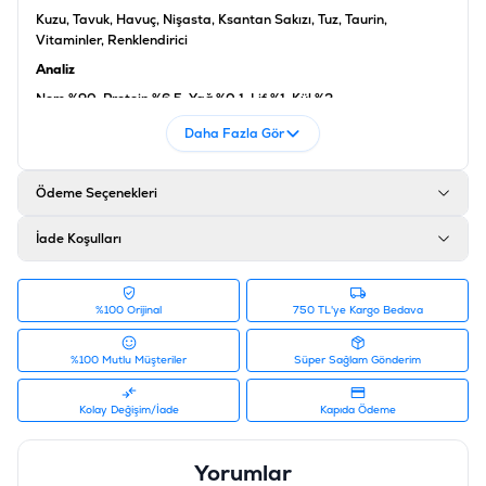
Kuzu, Tavuk, Havuç, Nişasta, Ksantan Sakızı, Tuz, Taurin,
Vitaminler, Renklendirici
Analiz
Nem %90, Protein %6.5, Yağ %0.1, Lif %1, Kül %2
Ürün Filtreleri
Daha Fazla Gör
Barkod
:
6927749870234
Tedarikçi Ürün Kodu
:
PIWP-034
Ödeme Seçenekleri
İade Koşulları
%100 Orijinal
750 TL'ye Kargo Bedava
%100 Mutlu Müşteriler
Süper Sağlam Gönderim
Kolay Değişim/İade
Kapıda Ödeme
Yorumlar