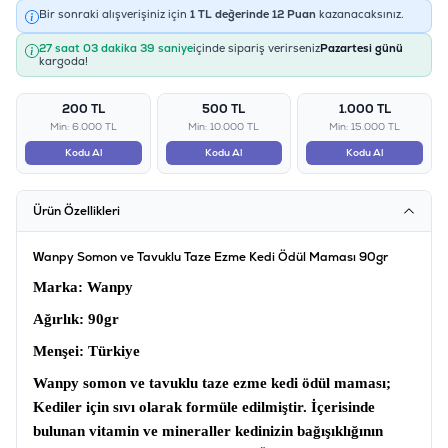
Bir sonraki alışverişiniz için
1
TL değerinde
12
Puan
kazanacaksınız.
27 saat 03 dakika 38 saniye
içinde sipariş verirseniz
Pazartesi günü
kargoda!
200 TL
500 TL
1.000 TL
Min: 6.000 TL
Min: 10.000 TL
Min: 15.000 TL
Kodu Al
Kodu Al
Kodu Al
Ürün Özellikleri
Wanpy Somon ve Tavuklu Taze Ezme Kedi Ödül Maması 90gr
Marka
: Wanpy
Ağırlık:
90gr
Menşei
: Türkiye
Wanpy somon ve tavuklu taze ezme kedi ödül maması;
Kediler için sıvı olarak formüle edilmiştir. İçerisinde
bulunan vitamin ve mineraller kedinizin bağışıklığının