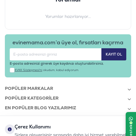
Yorumlar hazırlanıyor...
evinemama.com’a üye ol, fırsatları kaçırma
KAYIT OL
E-posta adresinizi girerek üye kaydınızı oluşturabilirsiniz.
KVKK Sözleşmesi'ni
okudum, kabul ediyorum.
POPÜLER MARKALAR
POPÜLER KATEGORILER
EN POPÜLER BLOG YAZILARIMIZ
EN SON BLOG YAZILARIMIZ
Çerez Kullanımı
KURUMSAL
Sizlere alışverişiniz sırasında daha iyi hizmet verebilmek