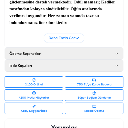
güçlenmesine destek vermektedir.
Ödül maması;
Kediler
tarafından kolayca sindirilebilir. Öğün aralarında
verilmesi uygundur. Her zaman yanında taze su
bulundurmanız önerilmektedir.
İçerik
Daha Fazla Gör
Somon, tavuk, havuç, palamut, nisasta,ksantan sakızı, tuz,
taurin, vitaminler, renklendirici
Ödeme Seçenekleri
Analiz
Nem %90, Protein %6.5, Yağ %0.1, Lif %1, Kül %2
İade Koşulları
Ürün Filtreleri
Barkod
:
6927749871538
%100 Orijinal
750 TL'ye Kargo Bedava
Tedarikçi Ürün Kodu
:
PIWP-037
%100 Mutlu Müşteriler
Süper Sağlam Gönderim
Kolay Değişim/İade
Kapıda Ödeme
Yorumlar