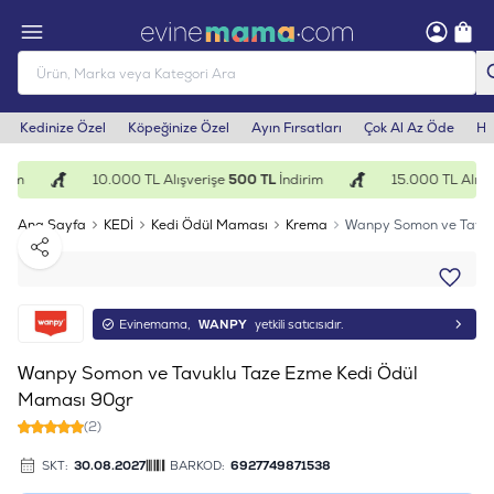
Kedinize Özel
Köpeğinize Özel
Ayın Fırsatları
Çok Al Az Öde
He
rim
10.000 TL Alışverişe
500 TL
İndirim
15.000 TL Alışve
Ana Sayfa
KEDİ
Kedi Ödül Maması
Krema
Wanpy Somon ve Tavuk
Paylaş
Evinemama,
WANPY
yetkili satıcısıdır.
Wanpy Somon ve Tavuklu Taze Ezme Kedi Ödül
Maması 90gr
(2)
SKT:
30.08.2027
BARKOD:
6927749871538