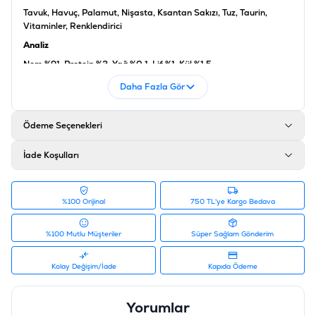
Tavuk, Havuç, Palamut, Nişasta, Ksantan Sakızı, Tuz, Taurin,
Vitaminler, Renklendirici
Analiz
Nem %91, Protein %3, Yağ %0,1, Lif %1, Kül %1,5
Ürün Filtreleri
Daha Fazla Gör
Barkod
:
6927749871514
Tedarikçi Ürün Kodu
:
PIWP-035
Ödeme Seçenekleri
İade Koşulları
%100 Orijinal
750 TL'ye Kargo Bedava
%100 Mutlu Müşteriler
Süper Sağlam Gönderim
Kolay Değişim/İade
Kapıda Ödeme
Yorumlar