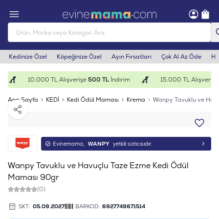
Kedinize Özel
Köpeğinize Özel
Ayın Fırsatları
Çok Al Az Öde
He
10.000 TL Alışverişe
500 TL
İndirim
15.000 TL Alışverişe
Ana Sayfa
KEDİ
Kedi Ödül Maması
Krema
Wanpy Tavuklu ve Hav
Paylaş
Evinemama,
WANPY
yetkili satıcısıdır.
Wanpy Tavuklu ve Havuçlu Taze Ezme Kedi Ödül
Maması 90gr
(0)
SKT:
05.09.2027
BARKOD:
6927749871514