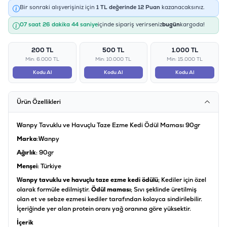
Bir sonraki alışverişiniz için
1
TL değerinde
12
Puan
kazanacaksınız.
07 saat 26 dakika 44 saniye
içinde sipariş verirseniz
bugün
kargoda!
200 TL
500 TL
1.000 TL
Min: 6.000 TL
Min: 10.000 TL
Min: 15.000 TL
Kodu Al
Kodu Al
Kodu Al
Ürün Özellikleri
Wanpy Tavuklu ve Havuçlu Taze Ezme Kedi Ödül Maması 90gr
Marka
:Wanpy
Ağırlık
: 90gr
Menşei
: Türkiye
Wanpy tavuklu ve havuçlu taze ezme kedi ödülü
; Kediler için özel
olarak formüle edilmiştir.
Ödül maması
; Sıvı şeklinde üretilmiş
olan et ve sebze ezmesi kediler tarafından kolayca sindirilebilir.
İçeriğinde yer alan protein oranı yağ oranına göre yüksektir.
İçerik