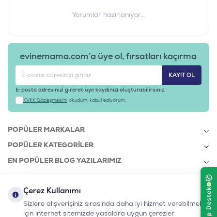
Yorumlar hazırlanıyor...
evinemama.com’a üye ol, fırsatları kaçırma
KAYIT OL
E-posta adresinizi girerek üye kaydınızı oluşturabilirsiniz.
KVKK Sözleşmesi'ni
okudum, kabul ediyorum.
POPÜLER MARKALAR
POPÜLER KATEGORILER
EN POPÜLER BLOG YAZILARIMIZ
EN SON BLOG YAZILARIMIZ
Çerez Kullanımı
KURUMSAL
Sizlere alışverişiniz sırasında daha iyi hizmet verebilmek
için internet sitemizde yasalara uygun çerezler