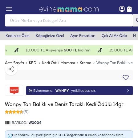
Kedinize Özel
Köpeğinize Özel
Ayın Fırsatları
Çok Al Az Öde
He
rim
10.000 TL Alışverişe
500 TL
İndirim
15.000 TL Alışve
Ana Sayfa
KEDİ
Kedi Ödül Maması
Krema
Wanpy Ton Balıklı ve De
Paylaş
Evinemama,
WANPY
yetkili satıcısıdır.
Wanpy Ton Balıklı ve Deniz Taraklı Kedi Ödülü 14gr
(5)
BARKOD:
W0004
Bir sonraki alışverişiniz için
0
TL değerinde
4
Puan
kazanacaksınız.