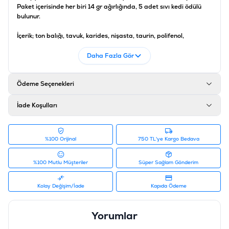
Paket içerisinde her biri 14 gr ağırlığında, 5 adet sıvı kedi ödülü
bulunur.
İçerik; t
on balığı, tavuk, karides, nişasta, taurin, polifenol,
vitaminler (A, B2, B3, B5, D3, E).
Daha Fazla Gör
Analiz;
Ham protein % 6,50, ham yağ % 0,10, lif % 1,00, ham kül %
2,00, nem % 90,00.
Ödeme Seçenekleri
Günlük Kedi Ödülü Tüketim Miktarı;
* 5 kg vücut ağırlığından daha düşük bir ağırlığa sahip kediler için
İade Koşulları
günlük olarak 3 - 6 adet tüketilebilir.
***Stok durumuna göre farklı çeşit gönderimi
yapılabilmektedir.***
%100 Orijinal
750 TL'ye Kargo Bedava
Ürün Filtreleri
%100 Mutlu Müşteriler
Süper Sağlam Gönderim
Barkod
:
W0004
Tedarikçi Ürün Kodu
:
PIWP-04
Kolay Değişim/İade
Kapıda Ödeme
Ürün Etiketleri
#ödül maması
Yorumlar