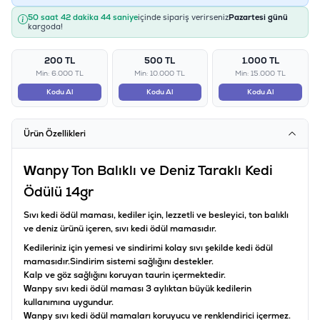
50 saat 42 dakika 43 saniye
içinde sipariş verirseniz
Pazartesi günü
kargoda!
200 TL
500 TL
1.000 TL
Min: 6.000 TL
Min: 10.000 TL
Min: 15.000 TL
Kodu Al
Kodu Al
Kodu Al
Ürün Özellikleri
Wanpy Ton Balıklı ve Deniz Taraklı Kedi
Ödülü 14gr
Sıvı kedi ödül maması, kediler için, lezzetli ve besleyici, ton balıklı
ve deniz ürünü içeren, sıvı kedi ödül mamasıdır.
Kedileriniz için yemesi ve sindirimi kolay sıvı şekilde kedi ödül
mamasıdır.
Sindirim sistemi sağlığını destekler.
Kalp ve göz sağlığını koruyan taurin içermektedir.
Wanpy sıvı kedi ödül maması 3 aylıktan büyük kedilerin
kullanımına uygundur.
Wanpy sıvı kedi ödül mamaları koruyucu ve renklendirici içermez.