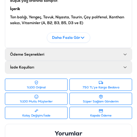
düşük yağ oranına sahiptir.
İçerik
Ton balığı, Yengeç, Tavuk, Nişasta, Taurin, Çay polifenol, Xanthan
sakızı, Vitaminler (A, B2, B3, B5, D3 ve E)
Analiz
Daha Fazla Gör
Nem: % 90, Protein: % 6.5, Yağ: % 0.1, Lif: % 1, Kül: % 2
Ürün Filtreleri
Ödeme Seçenekleri
Barkod
:
6927749871200
Tedarikçi Ürün Kodu
:
PIWP-029
İade Koşulları
%100 Orijinal
750 TL'ye Kargo Bedava
%100 Mutlu Müşteriler
Süper Sağlam Gönderim
Kolay Değişim/İade
Kapıda Ödeme
Yorumlar