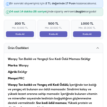
Bir sonraki alışverişiniz için
2
TL değerinde
17
Puan
kazanacaksınız.
04 saat 14 dakika 26 saniye
içinde sipariş verirseniz
bugün
kargoda!
200 TL
500 TL
1.000 TL
Min: 6.000 TL
Min: 10.000 TL
Min: 15.000 TL
Kodu Al
Kodu Al
Kodu Al
Ürün Özellikleri
Wanpy Ton Balıklı ve Yengeçli Sıvı Kedi Ödül Maması 5x14gr
Marka
: Wanpy
Ağırlık
:5x14gr
Menşei
:PRC
Wanpy Ton balıklı ve Yengeç etli Kedi Ödülü;
İçeriğinde ton balığı
ve yengeç eti bulunan sıvı ödül mamasıdır. Sindirimi kolay ve
yüksek lezzet oranına sahip mamadır. İçeriğinde bulunan vitamin
ve mineraller sayesinde kedinizin bağışıklığının güçlenmesine
destek vermektedir.
Sıvı kedi ödül maması
; Yüksek protein ve