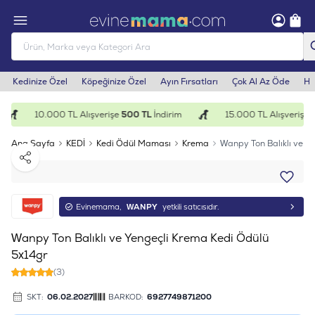
Kedinize Özel
Köpeğinize Özel
Ayın Fırsatları
Çok Al Az Öde
He
10.000 TL Alışverişe
500 TL
İndirim
15.000 TL Alışverişe
1
Ana Sayfa
KEDİ
Kedi Ödül Maması
Krema
Wanpy Ton Balıklı ve Y
Paylaş
Evinemama,
WANPY
yetkili satıcısıdır.
Wanpy Ton Balıklı ve Yengeçli Krema Kedi Ödülü
5x14gr
(3)
SKT:
06.02.2027
BARKOD:
6927749871200