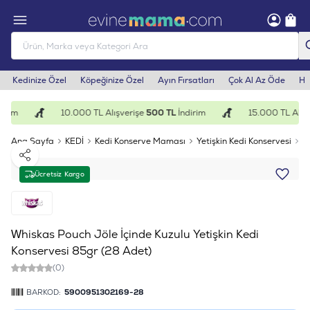
Kedinize Özel
Köpeğinize Özel
Ayın Fırsatları
Çok Al Az Öde
He
irim
10.000 TL Alışverişe
500 TL
İndirim
15.000 TL Alışv
Ana Sayfa
KEDİ
Kedi Konserve Maması
Yetişkin Kedi Konservesi
W
Paylaş
Ücretsiz Kargo
Whiskas Pouch Jöle İçinde Kuzulu Yetişkin Kedi
Konservesi 85gr (28 Adet)
(0)
BARKOD:
5900951302169-28