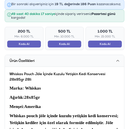
Bir sonraki alışverişiniz için
19
TL değerinde
186
Puan
kazanacaksınız.
49 saat 40 dakika 17 saniye
içinde sipariş verirseniz
Pazartesi günü
kargoda!
200 TL
500 TL
1.000 TL
Min: 6.000 TL
Min: 10.000 TL
Min: 15.000 TL
Kodu Al
Kodu Al
Kodu Al
Ürün Özellikleri
Whiskas Pouch Jöle İçinde Kuzulu Yetişkin Kedi Konservesi
28x85gr 28li
Marka
: Whiskas
Ağırlık
:28x85gr
Menşei
:Amerika
Whiskas pouch jöle içinde kuzulu yetişkin kedi konservesi;
Yetişkin kediler için özel olarak formüle edilmiştir. Jöle