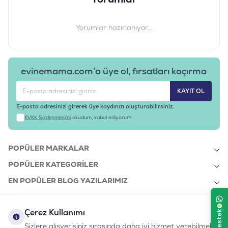
Ürün Filtreleri
Barkod
:
5900951302169-28
Yorumlar hazırlanıyor...
Tedarikçi Ürün Kodu
:
WHSKS28-009
evinemama.com’a üye ol, fırsatları kaçırma
KAYIT OL
E-posta adresinizi girerek üye kaydınızı oluşturabilirsiniz.
KVKK Sözleşmesi'ni
okudum, kabul ediyorum.
POPÜLER MARKALAR
POPÜLER KATEGORILER
EN POPÜLER BLOG YAZILARIMIZ
EN SON BLOG YAZILARIMIZ
Çerez Kullanımı
KURUMSAL
Sizlere alışverişiniz sırasında daha iyi hizmet verebilmek