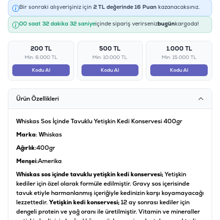
Bir sonraki alışverişiniz için
2
TL değerinde
16
Puan
kazanacaksınız.
00 saat 32 dakika 32 saniye
içinde sipariş verirseniz
bugün
kargoda!
200 TL
500 TL
1.000 TL
Min: 6.000 TL
Min: 10.000 TL
Min: 15.000 TL
Kodu Al
Kodu Al
Kodu Al
Ürün Özellikleri
Whiskas Sos İçinde Tavuklu Yetişkin Kedi Konservesi 400gr
Marka
: Whiskas
Ağırlık
:400gr
Menşei
:Amerika
Whiskas sos içinde tavuklu yetişkin kedi konservesi;
Yetişkin
kediler için özel olarak formüle edilmiştir. Gravy sos içerisinde
tavuk etiyle harmanlanmış içeriğiyle kedinizin karşı koyamayacağı
lezzettedir.
Yetişkin kedi konservesi;
12 ay sonrası kediler için
dengeli protein ve yağ oranı ile üretilmiştir. Vitamin ve mineraller