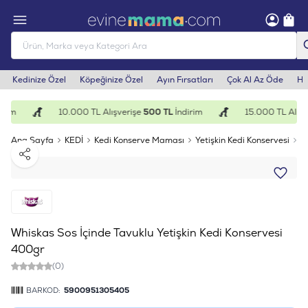
Kedinize Özel
Köpeğinize Özel
Ayın Fırsatları
Çok Al Az Öde
He
rim
10.000 TL Alışverişe
500 TL
İndirim
15.000 TL Alışve
Ana Sayfa
KEDİ
Kedi Konserve Maması
Yetişkin Kedi Konservesi
W
Paylaş
Whiskas Sos İçinde Tavuklu Yetişkin Kedi Konservesi
400gr
(0)
BARKOD:
5900951305405