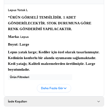
Lepus Yatak L
*ÜRÜN GÖRSELİ TEMSİLİDİR. 1 ADET
GÖNDERİLECEKTİR. STOK DURUMUNA GÖRE
RENK GÖNDERİMİ YAPILACAKTIR.
Marka
: Lepus
Boyut
: Large
Lepus yatak large
; Kediler için özel olarak tasarlanmıştır.
Kedinizin konforlu bir alanda uyumasını sağlamaktadır.
Kedi yatağı
; Kaliteli malzemelerden üretilmiştir. Large
boyutundadır.
Ürün Filtreleri
Barkod
:
8681451064922
Daha Fazla Gör
Tedarikçi Ürün Kodu
:
LPS-071-L
İade Koşulları