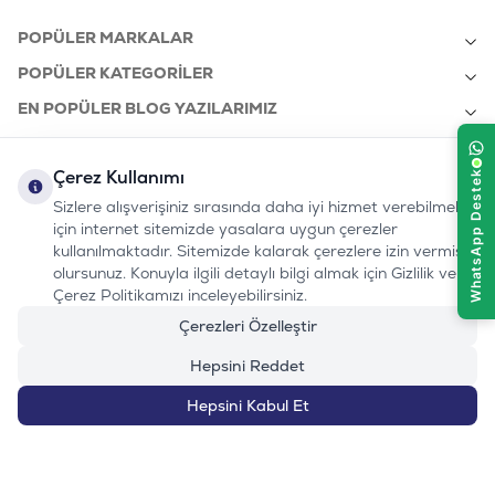
POPÜLER MARKALAR
POPÜLER KATEGORILER
EN POPÜLER BLOG YAZILARIMIZ
EN SON BLOG YAZILARIMIZ
Çerez Kullanımı
KURUMSAL
Sizlere alışverişiniz sırasında daha iyi hizmet verebilmek
için internet sitemizde yasalara uygun çerezler
kullanılmaktadır. Sitemizde kalarak çerezlere izin vermiş
bizi takip edin:
olursunuz. Konuyla ilgili detaylı bilgi almak için Gizlilik ve
0232 7000 212
%100 MUTLU
Instagram
Youtube
Tiktok
Facebook
Linkedin
Çerez Politikamızı inceleyebilirsiniz.
www.evinemama.com
MÜŞTERI HATTI
pati@evinemama.com
(haftaiçi 09.00-17.00)
Çerezleri Özelleştir
Hepsini Reddet
Hepsini Kabul Et