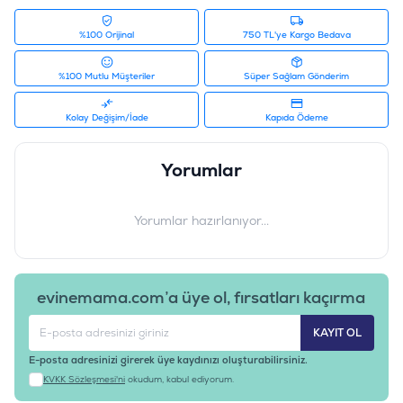
%100 Orijinal
750 TL'ye Kargo Bedava
%100 Mutlu Müşteriler
Süper Sağlam Gönderim
Kolay Değişim/İade
Kapıda Ödeme
Yorumlar
Yorumlar hazırlanıyor...
evinemama.com’a üye ol, fırsatları kaçırma
KAYIT OL
E-posta adresinizi girerek üye kaydınızı oluşturabilirsiniz.
KVKK Sözleşmesi'ni
okudum, kabul ediyorum.