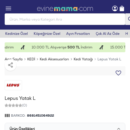
Kedinize Özel
Köpeğinize Özel
Ayın Fırsatları
Çok Al Az Öde
He
İndirim
10.000 TL Alışverişe
500 TL
İndirim
15.000 TL A
Ana Sayfa
KEDİ
Kedi Aksesuarları
Kedi Yatağı
Lepus Yatak L
Paylaş
Lepus Yatak L
(0)
BARKOD:
8681451064922
Ürün Özellikleri