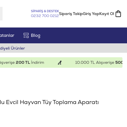
SİPARİŞ & DESTEK
Sipariş Takip
Giriş Yap
Kayıt Ol
0232 700 0212
atanlar
Blog
diyeli Ürünler
rişe
200 TL
İndirim
10.000 TL Alışverişe
500 TL
İnd
u Evcil Hayvan Tüy Toplama Aparatı