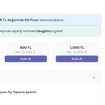
6
TL değerinde
60
Puan
kazanacaksınız.
e
içinde sipariş verirseniz
bugün
kargoda!
500 TL
1.000 TL
Min: 10.000 TL
Min: 15.000 TL
Kodu Al
Kodu Al
ayvan Tüy Toplama Aparatı