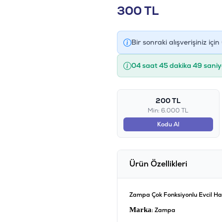
300
TL
Bir sonraki alışverişiniz için
04 saat 45 dakika 49 saniy
200 TL
Min: 6.000 TL
Kodu Al
Ürün Özellikleri
Zampa Çok Fonksiyonlu Evcil H
Marka
: Zampa