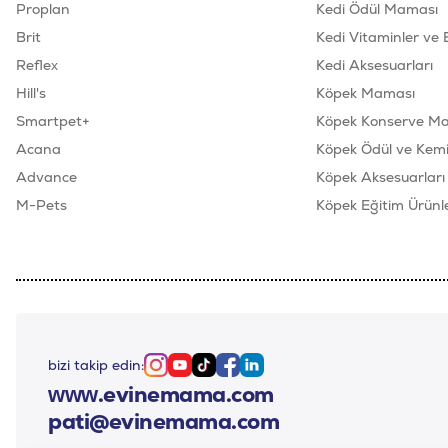
Proplan
Kedi Ödül Maması
Brit
Kedi Vitaminler ve 
Reflex
Kedi Aksesuarları
Hill's
Köpek Maması
Smartpet+
Köpek Konserve M
Acana
Köpek Ödül ve Kemik
Advance
Köpek Aksesuarları
M-Pets
Köpek Eğitim Ürünle
bizi takip edin:
Instagram
Youtube
Tiktok
Facebook
Linkedin
www.evinemama.com
pati@evinemama.com