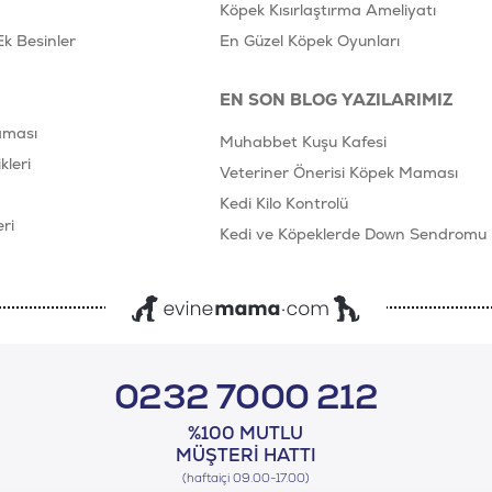
Köpek Kısırlaştırma Ameliyatı
Ek Besinler
En Güzel Köpek Oyunları
EN SON BLOG YAZILARIMIZ
aması
Muhabbet Kuşu Kafesi
leri
Veteriner Önerisi Köpek Maması
Kedi Kilo Kontrolü
ri
Kedi ve Köpeklerde Down Sendromu
0232 7000 212
%100 MUTLU
MÜŞTERI HATTI
(haftaiçi 09.00-17.00)