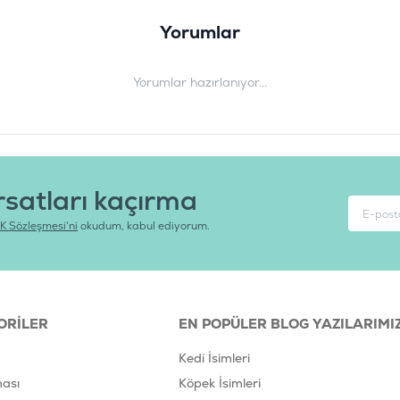
Yorumlar
Yorumlar hazırlanıyor...
rsatları kaçırma
K Sözleşmesi'ni
okudum, kabul ediyorum.
ORILER
EN POPÜLER BLOG YAZILARIMI
Kedi İsimleri
ası
Köpek İsimleri