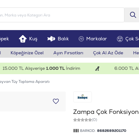
öpek
Kuş
Balık
Markalar
Çok S
l
Köpeğinize Özel
Ayın Fırsatları
Çok Al Az Öde
He
000 TL Alışverişe
1.000 TL
İndirim
6.000 TL Alışve
Hayvan Tüy Toplama Aparatı
Zampa Çok Fonksiyonl
(0)
BARKOD:
8682689201170