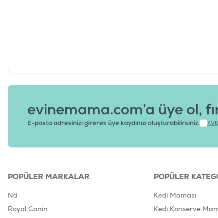
evinemama.com’a üye ol, fı
E-posta adresinizi girerek üye kaydınızı oluşturabilirsiniz.
KVK
POPÜLER MARKALAR
POPÜLER KATEG
Nd
Kedi Maması
Royal Canin
Kedi Konserve Mam