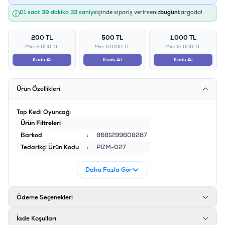
01 saat 39 dakika 33 saniye
içinde sipariş verirseniz
bugün
kargoda!
200 TL
500 TL
1.000 TL
Min: 6.000 TL
Min: 10.000 TL
Min: 15.000 TL
Kodu Al
Kodu Al
Kodu Al
Ürün Özellikleri
Top Kedi Oyuncağı
Ürün Filtreleri
Barkod
:
8681299608287
Tedarikçi Ürün Kodu
:
PIZM-027
Daha Fazla Gör
Ödeme Seçenekleri
İade Koşulları