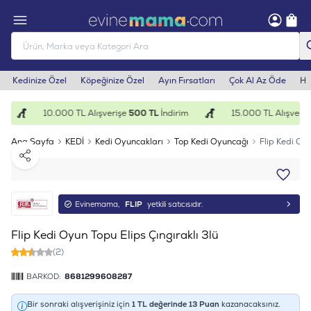
Kedinize Özel
Köpeğinize Özel
Ayın Fırsatları
Çok Al Az Öde
He
10.000 TL Alışverişe
500 TL
İndirim
15.000 TL Alışveriş
Ana Sayfa
KEDİ
Kedi Oyuncakları
Top Kedi Oyuncağı
Flip Kedi Oyu
Paylaş
Evinemama,
FLIP
yetkili satıcısıdır.
Flip Kedi Oyun Topu Elips Çıngıraklı 3lü
(2)
BARKOD:
8681299608287
Bir sonraki alışverişiniz için
1
TL değerinde
13
Puan
kazanacaksınız.