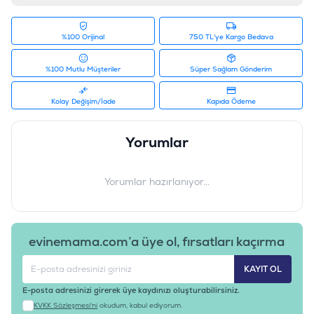
%100 Orijinal
750 TL'ye Kargo Bedava
%100 Mutlu Müşteriler
Süper Sağlam Gönderim
Kolay Değişim/İade
Kapıda Ödeme
Yorumlar
Yorumlar hazırlanıyor...
evinemama.com’a üye ol, fırsatları kaçırma
KAYIT OL
E-posta adresinizi girerek üye kaydınızı oluşturabilirsiniz.
KVKK Sözleşmesi'ni
okudum, kabul ediyorum.