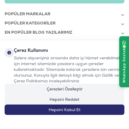
POPÜLER MARKALAR
POPÜLER KATEGORILER
EN POPÜLER BLOG YAZILARIMIZ
EN SON BLOG YAZILARIMIZ
Çerez Kullanımı
KURUMSAL
Sizlere alışverişiniz sırasında daha iyi hizmet verebilmek
için internet sitemizde yasalara uygun çerezler
kullanılmaktadır. Sitemizde kalarak çerezlere izin vermiş
bizi takip edin:
olursunuz. Konuyla ilgili detaylı bilgi almak için Gizlilik ve
0232 7000 212
%100 MUTLU
Instagram
Youtube
Tiktok
Facebook
Linkedin
Çerez Politikamızı inceleyebilirsiniz.
www.evinemama.com
MÜŞTERI HATTI
pati@evinemama.com
(haftaiçi 09.00-17.00)
Çerezleri Özelleştir
Hepsini Reddet
Hepsini Kabul Et