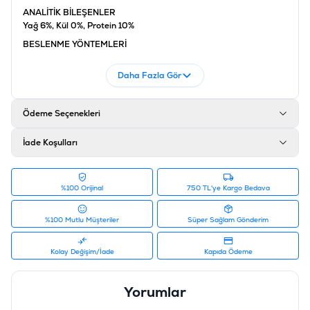
ANALİTİK BİLEŞENLER
Yağ 6%, Kül 0%, Protein 10%
BESLENME YÖNTEMLERİ
2 Ay 1,5 pk
3-4 Ay 2 pk
Daha Fazla Gör
4-6 Ay 2,5 pk
6-9 Ay 3 pk
12 Ay 3,5 pk
Ödeme Seçenekleri
Ürün Filtreleri
Barkod
:
8681465602507
İade Koşulları
Tedarikçi Ürün Kodu
:
P0031
%100 Orijinal
750 TL'ye Kargo Bedava
%100 Mutlu Müşteriler
Süper Sağlam Gönderim
Kolay Değişim/İade
Kapıda Ödeme
Yorumlar