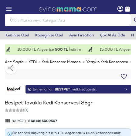
Kedinize Özel
Köpeğinize Özel
Ayın Fırsatları
Çok Al Az Öde
He
10.000 TL Alışverişe
500 TL
İndirim
15.000 TL Alışverişe
Ana Sayfa
KEDİ
Kedi Konserve Maması
Yetişkin Kedi Konservesi
B
Paylaş
Evinemama,
BESTPET
yetkili satıcısıdır.
Bestpet Tavuklu Kedi Konservesi 85gr
(0)
BARKOD:
8681465602507
Bir sonraki alışverişiniz için
1
TL değerinde
6
Puan
kazanacaksınız.