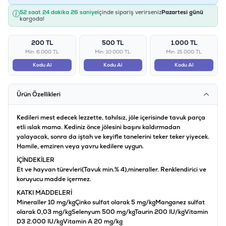
52 saat 24 dakika 26 saniye
içinde sipariş verirseniz
Pazartesi günü
kargoda!
200 TL
500 TL
1.000 TL
Min: 6.000 TL
Min: 10.000 TL
Min: 15.000 TL
Kodu Al
Kodu Al
Kodu Al
Ürün Özellikleri
Kedileri mest edecek lezzette, tahılsız, jöle içerisinde tavuk parça
etli ıslak mama. Kediniz önce jölesini başını kaldırmadan
yalayacak, sonra da iştah ve keyifle tanelerini teker teker yiyecek.
Hamile, emziren veya yavru kedilere uygun.
İÇİNDEKİLER
Et ve hayvan türevleri(Tavuk min.% 4),mineraller. Renklendirici ve
koruyucu madde içermez.
KATKI MADDELERİ
Mineraller 10 mg/kgÇinko sulfat olarak 5 mg/kgManganez sulfat
olarak 0,03 mg/kgSelenyum 500 mg/kgTaurin 200 IU/kgVitamin
D3 2.000 IU/kgVitamin A 20 mg/kg