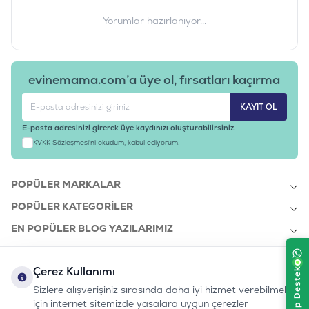
Yorumlar hazırlanıyor...
evinemama.com’a üye ol, fırsatları kaçırma
KAYIT OL
E-posta adresinizi girerek üye kaydınızı oluşturabilirsiniz.
KVKK Sözleşmesi'ni
okudum, kabul ediyorum.
POPÜLER MARKALAR
POPÜLER KATEGORILER
EN POPÜLER BLOG YAZILARIMIZ
EN SON BLOG YAZILARIMIZ
Çerez Kullanımı
KURUMSAL
Sizlere alışverişiniz sırasında daha iyi hizmet verebilmek
için internet sitemizde yasalara uygun çerezler