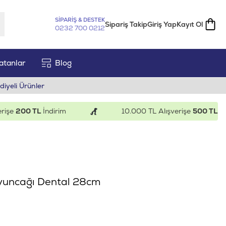
SİPARİŞ & DESTEK
Sipariş Takip
Giriş Yap
Kayıt Ol
0232 700 0212
atanlar
Blog
diyeli Ürünler
e
200 TL
İndirim
10.000 TL Alışverişe
500 TL
İndiri
 Oyuncağı Dental 28cm