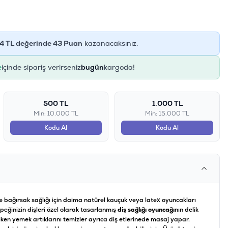
4
TL değerinde
43
Puan
kazanacaksınız.
e
içinde sipariş verirseniz
bugün
kargoda!
500 TL
1.000 TL
Min: 10.000 TL
Min: 15.000 TL
Kodu Al
Kodu Al
ve bağırsak sağlığı için daima natürel kauçuk veya latex oyuncakları
peğinizin dişleri özel olarak tasarlanmış
diş sağlığı oyuncağı
nın delik
riken yemek artıklarını temizler ayrıca diş etlerinede masaj yapar.