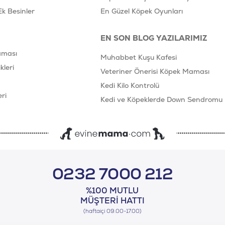
Ek Besinler
En Güzel Köpek Oyunları
EN SON BLOG YAZILARIMIZ
aması
Muhabbet Kuşu Kafesi
leri
Veteriner Önerisi Köpek Maması
Kedi Kilo Kontrolü
ri
Kedi ve Köpeklerde Down Sendromu
0232 7000 212
%100 MUTLU
MÜŞTERI HATTI
(haftaiçi 09.00-17.00)