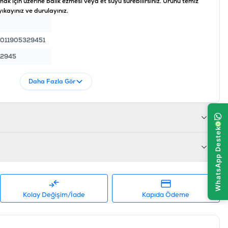
mak için üzerine balık ezmesi veya et suyu sürebilirsiniz. Ürünü temiz
kayınız ve durulayınız.
011905329451
2945
Daha Fazla Gör
Kolay Değişim/İade
Kapıda Ödeme