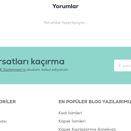
Yorumlar
Yorumlar hazırlanıyor...
rsatları kaçırma
K Sözleşmesi'ni
okudum, kabul ediyorum.
ORILER
EN POPÜLER BLOG YAZILARIMI
Kedi İsimleri
ası
Köpek İsimleri
Köpek Kısırlaştırma Ameliyatı