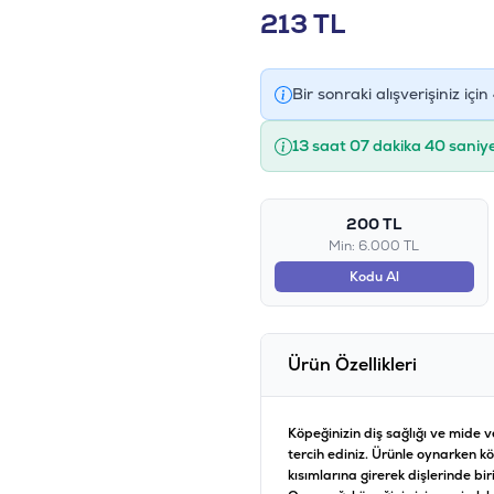
213
TL
Bir sonraki alışverişiniz için
13 saat 07 dakika 39 saniy
200 TL
Min: 6.000 TL
Kodu Al
Ürün Özellikleri
Köpeğinizin diş sağlığı ve mide 
tercih ediniz. Ürünle oynarken kö
kısımlarına girerek dişlerinde bi