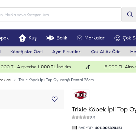
öpek
Kuş
Balık
Markalar
Çok S
l
Köpeğinize Özel
Ayın Fırsatları
Çok Al Az Öde
He
 TL Alışverişe
1.000 TL
İndirim
6.000 TL Alışveriş
cakları
Trixie Köpek İpli Top Oyuncağı Dental 28cm
Trixie Köpek İpli Top
(0)
BARKOD:
4011905329451