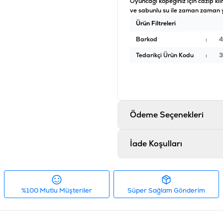
Oyuncağı köpeğiniz için cazip kıl
ve sabunlu su ile zaman zaman yı
Ürün Filtreleri
Barkod
:
4
Tedarikçi Ürün Kodu
:
3
Ödeme Seçenekleri
İade Koşulları
%100 Mutlu Müşteriler
Süper Sağlam Gönderim