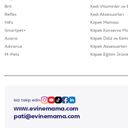
Brit
Kedi Vitaminler ve 
Reflex
Kedi Aksesuarları
Hill's
Köpek Maması
Smartpet+
Köpek Konserve M
Acana
Köpek Ödül ve Kemik
Advance
Köpek Aksesuarları
M-Pets
Köpek Eğitim Ürünle
bizi takip edin:
Instagram
Youtube
Tiktok
Facebook
Linkedin
www.evinemama.com
pati@evinemama.com