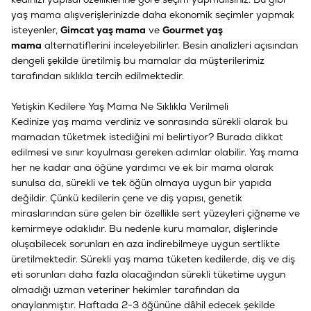
yaş mama alışverişlerinizde daha ekonomik seçimler yapmak
isteyenler,
Gimcat yaş mama
ve
Gourmet yaş
mama
alternatiflerini inceleyebilirler. Besin analizleri açısından
dengeli şekilde üretilmiş bu mamalar da müşterilerimiz
tarafından sıklıkla tercih edilmektedir.
Yetişkin Kedilere Yaş Mama Ne Sıklıkla Verilmeli
Kedinize yaş mama verdiniz ve sonrasında sürekli olarak bu
mamadan tüketmek istediğini mi belirtiyor? Burada dikkat
edilmesi ve sınır koyulması gereken adımlar olabilir. Yaş mama
her ne kadar ana öğüne yardımcı ve ek bir mama olarak
sunulsa da, sürekli ve tek öğün olmaya uygun bir yapıda
değildir. Çünkü kedilerin çene ve diş yapısı, genetik
miraslarından süre gelen bir özellikle sert yüzeyleri çiğneme ve
kemirmeye odaklıdır. Bu nedenle kuru mamalar, dişlerinde
oluşabilecek sorunları en aza indirebilmeye uygun sertlikte
üretilmektedir. Sürekli yaş mama tüketen kedilerde, diş ve diş
eti sorunları daha fazla olacağından sürekli tüketime uygun
olmadığı uzman veteriner hekimler tarafından da
onaylanmıştır. Haftada 2-3 öğününe dâhil edecek şekilde