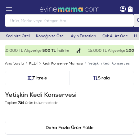
Kedinize Özel
Köpeğinize Özel
Ayın Fırsatları
Çok Al Az Öde
He
0.000 TL Alışverişe
500 TL
İndirim
15.000 TL Alışverişe
1.000 TL
İn
Ana Sayfa
KEDİ
Kedi Konserve Maması
Yetişkin Kedi Konservesi
Filtrele
Sırala
Yetişkin Kedi Konservesi
Toplam
734
ürün bulunmaktadır.
Daha Fazla Ürün Yükle