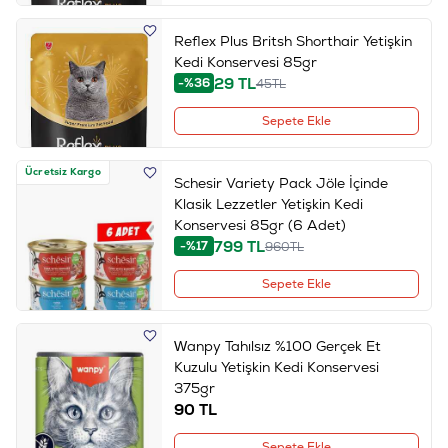
Reflex Plus Britsh Shorthair Yetişkin
Kedi Konservesi 85gr
29
TL
-%36
45
TL
Sepete Ekle
Ücretsiz Kargo
Schesir Variety Pack Jöle İçinde
Klasik Lezzetler Yetişkin Kedi
Konservesi 85gr (6 Adet)
799
TL
-%17
960
TL
Sepete Ekle
Wanpy Tahılsız %100 Gerçek Et
Kuzulu Yetişkin Kedi Konservesi
375gr
90
TL
Sepete Ekle