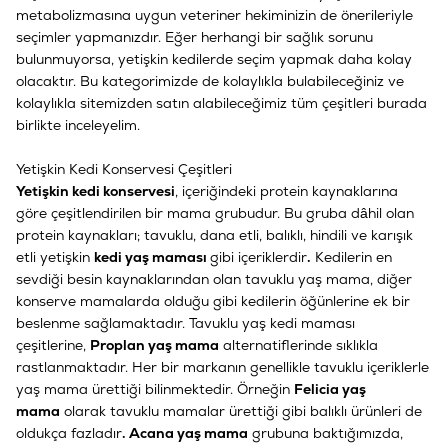
metabolizmasına uygun veteriner hekiminizin de önerileriyle
seçimler yapmanızdır. Eğer herhangi bir sağlık sorunu
bulunmuyorsa, yetişkin kedilerde seçim yapmak daha kolay
olacaktır. Bu kategorimizde de kolaylıkla bulabileceğiniz ve
kolaylıkla sitemizden satın alabileceğimiz tüm çeşitleri burada
birlikte inceleyelim.
Yetişkin Kedi Konservesi Çeşitleri
Yetişkin kedi konservesi
, içeriğindeki protein kaynaklarına
göre çeşitlendirilen bir mama grubudur. Bu gruba dâhil olan
protein kaynakları; tavuklu, dana etli, balıklı, hindili ve karışık
etli yetişkin
kedi yaş maması
gibi içeriklerdir
.
Kedilerin en
sevdiği besin kaynaklarından olan tavuklu yaş mama, diğer
konserve mamalarda olduğu gibi kedilerin öğünlerine ek bir
beslenme sağlamaktadır. Tavuklu yaş kedi maması
çeşitlerine,
Proplan yaş mama
alternatiflerinde sıklıkla
rastlanmaktadır. Her bir markanın genellikle tavuklu içeriklerle
yaş mama ürettiği bilinmektedir. Örneğin
Felicia yaş
mama
olarak tavuklu mamalar ürettiği gibi balıklı ürünleri de
oldukça fazladır
. Acana yaş mama
grubuna baktığımızda,