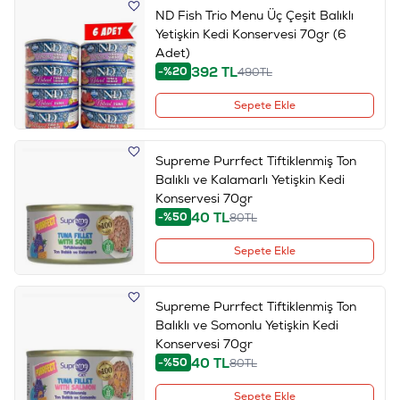
ND Fish Trio Menu Üç Çeşit Balıklı
Yetişkin Kedi Konservesi 70gr (6
Adet)
392
TL
-%20
490
TL
Sepete Ekle
Supreme Purrfect Tiftiklenmiş Ton
Balıklı ve Kalamarlı Yetişkin Kedi
Konservesi 70gr
40
TL
-%50
80
TL
Sepete Ekle
Supreme Purrfect Tiftiklenmiş Ton
Balıklı ve Somonlu Yetişkin Kedi
Konservesi 70gr
40
TL
-%50
80
TL
Sepete Ekle