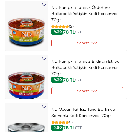
ND Pumpkin Tahılsız Ördek ve
Balkabaklı Yetişkin Kedi Konservesi
70gr
(2)
78
TL
-%20
97
TL
Sepete Ekle
ND Pumpkin Tahılsız Bıldırcın Eti ve
Balkabaklı Yetişkin Kedi Konservesi
70gr
78
TL
-%20
97
TL
Sepete Ekle
ND Ocean Tahılsız Tuna Balıklı ve
Somonlu Kedi Konservesi 70gr
(1)
78
TL
-%20
97
TL