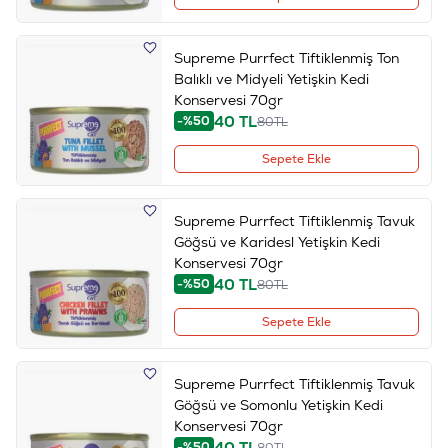
Supreme Purrfect Tiftiklenmiş Ton
Balıklı ve Midyeli Yetişkin Kedi
Konservesi 70gr
40
TL
-%50
80
TL
Sepete Ekle
Supreme Purrfect Tiftiklenmiş Tavuk
Göğsü ve Karidesl Yetişkin Kedi
Konservesi 70gr
40
TL
-%50
80
TL
Sepete Ekle
Supreme Purrfect Tiftiklenmiş Tavuk
Göğsü ve Somonlu Yetişkin Kedi
Konservesi 70gr
40
TL
-%50
80
TL