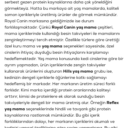
serbest gezen protein kaynaklarına daha çok yöneldiğini
görmekteyiz. Hatta bu markaya ait yaş mamalarda, kaliteli
somon içerikleriyle üretilmiş ürünler de görmek mümkündür.
Royal Canin markasına geldiğimizde ise durum
farklılaşmaktadır. Çünkü
Royal Canin yaş mama
çeşitleri,
mama içeriklerinde kullandığı besin takviyeleri ile mamalarını
zenginleştirmeyi tercih etmiştir. Özellikle türlere göre ürettiği
özel kuru mama ve
yaş mama
seçenekleri sayesinde, özel
cinslerin ihtiyaç duyduğu besin ihtiyaçlarını karşılamayı
hedeflemektedir. Yaş mama konusunda kedi cinslerine göre bir
ayrım yapmadan, ürün içeriklerinde zengin takviyeler
kullanarak ürünlerini oluşturan
Hills yaş mama
grubu ise,
kedinizin dengeli içeriklerle öğünlerine katkı sağlamayı
hedeflemiş bir markadır. Her markanın üretim süreci farklı
farklıdır. Kimi marka içerdiği protein oranlarında kaliteyi
arttırır, kimisi de proteinlere ek olarak sunduğu besin
takviyeleriyle dengeli bir mama üretmiş olur. Örneğin
Reflex
yaş mama
seçeneklerinde hindili ve tavşanlı gibi protein
kaynaklarına rastlamak mümkündür. Bu gibi içerik
farklılıklarından dolayı, her markanın içeriklerini okumalı ve
kedinizi yapısal özelliklerine göre seçim yapmalısınız. Bu gibi