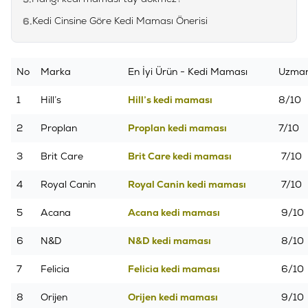
Kedi Cinsine Göre Kedi Maması Önerisi
6.
No
Marka
En İyi Ürün - Kedi Maması
Uzman
1
Hill’s
Hill’s kedi maması
8/10
2
Proplan
Proplan kedi maması
7/10
3
Brit Care
Brit Care kedi maması
7/10
4
Royal Canin
Royal Canin kedi maması
7/10
5
Acana
Acana kedi maması
9/10
6
N&D
N&D kedi maması
8/10
7
Felicia
Felicia kedi maması
6/10
8
Orijen
Orijen kedi maması
9/10