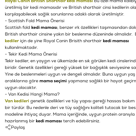
Royal Canin British Shorthair kedi maması
bu özel mama kalıbı
üretilmiş bir kedi mamasıdır ve British shorthair cinsi kedilerin ola
karşılaşabilecek sağlık sorunlarına odaklı olarak üretilmiştir.
- Scottish Fold Mama Önerisi
Scottish fold
kedi maması
, benzer ırk özellikleri taşımasından dol
British shorthair cinsine yakın bir beslenme düzeninde olmalıdır.
kediler
için de yine Royal Canin Brisith shorthair
kedi maması
kullanılmaktadır.
- Tekir Kedi Mama Önerisi
Tekir kediler, en yaygın ve ülkemizde en sık görülen kedi cinslerin
biridir. Genetik özellikleri gereği yüksek bir bağışıklık seviyesine sah
Yine de beslenmeleri uygun ve dengeli olmalıdır. Buna uygun yaş
aralıklarına göre
mama seçimi
yapmanız sağlıklı bir hayat geçirm
uygun olacaktır.
- Van Kedisi Hangi Mama?
Van kedileri
genetik özellikleri ve tüy yapısı gereği hassas bakım
bir türdür. Bu nedenle deri ve tüy sağlığını kaliteli tutacak bir b
modeline ihtiyaç duyar. Mama içeriğinde, uygun protein oranıyla
hazırlanmış bir
kedi maması
tercih edebilirsiniz.
Paylaş