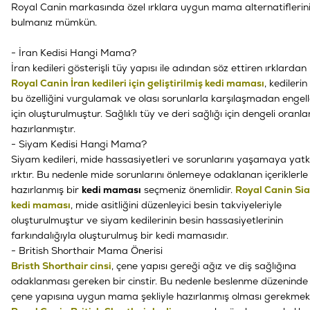
Royal Canin markasında özel ırklara uygun mama alternatiflerin
bulmanız mümkün.
- İran Kedisi Hangi Mama?
İran kedileri gösterişli tüy yapısı ile adından söz ettiren ırklardan b
Royal Canin İran kedileri için geliştirilmiş kedi maması
, kedileri
bu özelliğini vurgulamak ve olası sorunlarla karşılaşmadan enge
için oluşturulmuştur. Sağlıklı tüy ve deri sağlığı için dengeli oranla
hazırlanmıştır.
- Siyam Kedisi Hangi Mama?
Siyam kedileri
, mide hassasiyetleri ve sorunlarını yaşamaya yatkı
ırktır. Bu nedenle mide sorunlarını önlemeye odaklanan içeriklerle
hazırlanmış bir
kedi maması
seçmeniz önemlidir.
Royal Canin Si
kedi maması
, mide asitliğini düzenleyici besin takviyeleriyle
oluşturulmuştur ve siyam kedilerinin besin hassasiyetlerinin
farkındalığıyla oluşturulmuş bir kedi mamasıdır.
- British Shorthair Mama Önerisi
Bristh Shorthair cinsi
, çene yapısı gereği ağız ve diş sağlığına
odaklanması gereken bir cinstir. Bu nedenle beslenme düzeninde
çene yapısına uygun mama şekliyle hazırlanmış olması gerekmekt