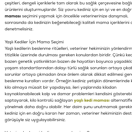
çeşitleri, dengeli içeriklerle tam olarak bu sağlık çerçevesine bağl
ürünlerini oluşturmuşlardır. Siz yavru kediniz için en iyi ve en doğ
maması
seçimini yapmak için öncelikle veterinerinize danışmalı,
sonrasında da kedinizin beğenebileceği kaliteli mama içeriklerini
denetmelisiniz.
Yaşlı Kediler İçin Mama Seçimi
Yaşlı kedilerin beslenme ritüelleri, veteriner hekiminizin yönlendir
titizlikle üzerinde durulması gereken konulardan biridir. Çünkü kedi
bazen genetik yatkınlıktan bazen de hayatları boyunca yaşadıkla
yaşam standartlarından dolayı türlü sağlık sorunları ortaya çıkabi
sorunlar ortaya çıkmadan önce önlem olarak dikkat edilmesi ge
beslenme kuralları vardır. Örneğin kediniz yetişkin dönemlerinde k
kilo almaya müsait bir yapıdaysa, ileri yaşlarında kilodan
kaynaklanabilecek kalp ve damar problemleri kendisini gösterebil
saptayarak, kilo kontrolü sağlayan
yaşlı kedi maması
alternatifl
yönelmek daha doğru olabilir. Her daim şunu unutmamak gerekir 
kediniz için en doğru kararı her zaman, veteriner hekiminizin dest
görüşüyle siz uygulayabilirsiniz.