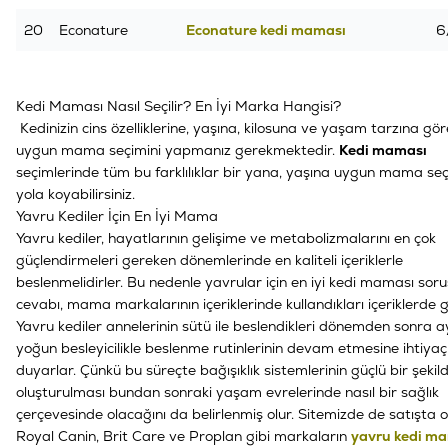
20
Econature
Econature kedi maması
6
Kedi Maması Nasıl Seçilir? En İyi Marka Hangisi?
Kedinizin cins özelliklerine, yaşına, kilosuna ve yaşam tarzına gö
uygun mama seçimini yapmanız gerekmektedir.
Kedi maması
seçimlerinde tüm bu farklılıklar bir yana, yaşına uygun mama seçi
yola koyabilirsiniz.
Yavru Kediler İçin En İyi Mama
Yavru kediler, hayatlarının gelişime ve metabolizmalarını en çok
güçlendirmeleri gereken dönemlerinde en kaliteli içeriklerle
beslenmelidirler. Bu nedenle yavrular için en iyi kedi maması sor
cevabı, mama markalarının içeriklerinde kullandıkları içeriklerde giz
Yavru kediler annelerinin sütü ile beslendikleri dönemden sonra a
yoğun besleyicilikle beslenme rutinlerinin devam etmesine ihtiyaç
duyarlar. Çünkü bu süreçte bağışıklık sistemlerinin güçlü bir şekil
oluşturulması bundan sonraki yaşam evrelerinde nasıl bir sağlık
çerçevesinde olacağını da belirlenmiş olur. Sitemizde de satışta ol
Royal Canin, Brit Care ve Proplan gibi markaların
yavru kedi m