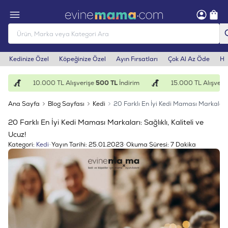
Kedinize Özel
Köpeğinize Özel
Ayın Fırsatları
Çok Al Az Öde
He
10.000 TL Alışverişe
500 TL
İndirim
15.000 TL Alışverişe
1
Ana Sayfa
Blog Sayfası
Kedi
20 Farklı En İyi Kedi Maması Markaları: S
20 Farklı En İyi Kedi Maması Markaları: Sağlıklı, Kaliteli ve
Ucuz!
Kategori:
Kedi
•
Yayın Tarihi:
25.01.2023
•
Okuma Süresi:
7 Dakika