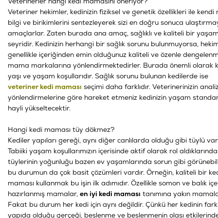
Veterinerler hangi kedi mamasını öneriyor?
Veteriner hekimler, kedinizin fiziksel ve genetik özellikleri ile kendi
bilgi ve birikimlerini sentezleyerek sizi en doğru sonuca ulaştırma
amaçlarlar. Zaten burada ana amaç, sağlıklı ve kaliteli bir yaşa
seyridir. Kedinizin herhangi bir sağlık sorunu bulunmuyorsa, heki
genellikle içeriğinden emin olduğunuz kaliteli ve özenle dengelenm
mama markalarına yönlendirmektedirler. Burada önemli olarak k
yaşı ve yaşam koşullarıdır. Sağlık sorunu bulunan kedilerde ise
veteriner kedi maması
seçimi daha farklıdır. Veterinerinizin anali
yönlendirmelerine göre hareket etmeniz kedinizin yaşam standart
hayli yükseltecektir.
Hangi kedi maması tüy dökmez?
Kediler yapıları gereği, aynı diğer canlılarda olduğu gibi tüylü varl
Tabiiki yaşam koşullarımızın içerisinde aktif olarak rol aldıklarınd
tüylerinin yoğunluğu bazen ev yaşamlarında sorun gibi görünebili
bu durumun da çok basit çözümleri vardır. Örneğin, kaliteli bir ke
maması kullanmak bu işin ilk adımıdır. Özellikle somon ve balık içe
hazırlanmış mamalar,
en iyi kedi maması
tanımına yakın mamala
Fakat bu durum her kedi için aynı değildir. Çünkü her kedinin farkl
yapıda olduğu gerçeği, beslenme ve beslenmenin olası etkilerind