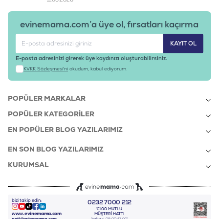
evinemama.com’a üye ol, fırsatları kaçırma
KAYIT OL
E-posta adresinizi girerek üye kaydınızı oluşturabilirsiniz.
KVKK Sözleşmesi'ni
okudum, kabul ediyorum.
POPÜLER MARKALAR
POPÜLER KATEGORILER
EN POPÜLER BLOG YAZILARIMIZ
EN SON BLOG YAZILARIMIZ
KURUMSAL
bizi takip edin:
0232 7000 212
%100 MUTLU
Instagram
Youtube
Tiktok
Facebook
Linkedin
www.evinemama.com
MÜŞTERI HATTI
(haftaiçi 09.00-17.00)