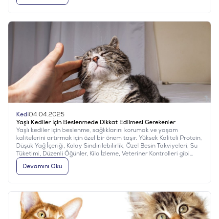
kalmasını sağlayan en iyi 10 köpek mamasına birlikte göz atalım!
Kedi
04.04.2025
Yaşlı Kediler İçin Beslenmede Dikkat Edilmesi Gerekenler
Yaşlı kediler için beslenme, sağlıklarını korumak ve yaşam
kalitelerini artırmak için özel bir önem taşır. Yüksek Kaliteli Protein,
Düşük Yağ İçeriği, Kolay Sindirilebilirlik, Özel Besin Takviyeleri, Su
Tüketimi, Düzenli Öğünler, Kilo İzleme, Veteriner Kontrolleri gibi
durumlar dikkate alınarak yaşlı kedinizin sağlıklı ve konforlu bir
Devamını Oku
yaşam sürmesine yardımcı olabilirsiniz. Yaşlı kedi
mamaları için Evinemama adresini ziyaret edebilir, inceleyebilir,
güvenle satın alabilirsiniz.