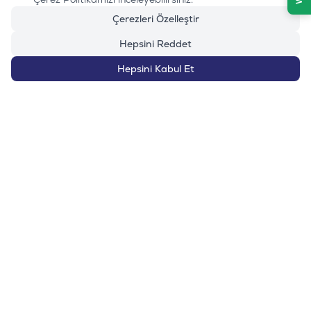
Çerezleri Özelleştir
Köpek
04.04.2025
Veteriner Önerisiyle Köpek Mamaları
Hepsini Reddet
Köpeğinizin sağlığı için en iyi mamayı seçmek önemlidir.
Köpeğinizin özel bir sağlık durumu, yaşı veya alerjileri varsa,
veterinerinize danışarak en uygun seçeneği belirlemek iyi bir
Hepsini Kabul Et
fikirdir. Royal Canin, Hill's Science Diet, Orijen, Acana vb. gibi
mamaları Evinemama adresinden güvenli bir satın alabilirsiniz.
Devamını Oku
Önceki
Sonraki
evinemama.com’a üye ol, fırsatları kaçırma
KAYIT OL
E-posta adresinizi girerek üye kaydınızı oluşturabilirsiniz.
KVKK Sözleşmesi'ni
okudum, kabul ediyorum.
POPÜLER MARKALAR