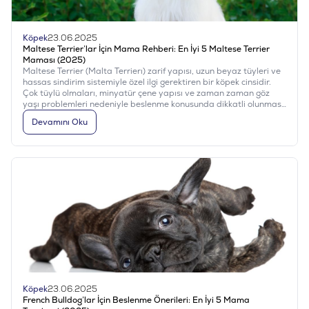
Köpek
23.06.2025
Maltese Terrier’lar İçin Mama Rehberi: En İyi 5 Maltese Terrier
Maması (2025)
Maltese Terrier (Malta Terrierı) zarif yapısı, uzun beyaz tüyleri ve
hassas sindirim sistemiyle özel ilgi gerektiren bir köpek cinsidir.
Çok tüylü olmaları, minyatür çene yapısı ve zaman zaman göz
yaşı problemleri nedeniyle beslenme konusunda dikkatli olunması
gerekir. Bu yazıda, 2025 yılının en çok tercih edilen, uzmanlar
Devamını Oku
tarafından önerilen en iyi 5 Maltese Terrier mamasını ve
beslenme ipuçlarını sizin için derledik.
Köpek
23.06.2025
French Bulldog’lar İçin Beslenme Önerileri: En İyi 5 Mama