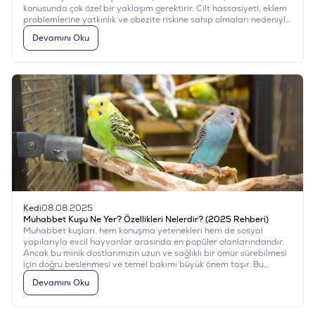
konusunda çok özel bir yaklaşım gerektirir. Cilt hassasiyeti, eklem
problemlerine yatkınlık ve obezite riskine sahip olmaları nedeniyle
mama seçimi son derece önemlidir. Bu yazımızda, 2025 yılının en
Devamını Oku
iyi Chow Chow mama önerilerini ve beslenme ipuçlarını sizin için
bir araya getirdik.
Kedi
08.08.2025
Muhabbet Kuşu Ne Yer? Özellikleri Nelerdir? (2025 Rehberi)
Muhabbet kuşları, hem konuşma yetenekleri hem de sosyal
yapılarıyla evcil hayvanlar arasında en popüler olanlarındandır.
Ancak bu minik dostlarımızın uzun ve sağlıklı bir ömür sürebilmesi
için doğru beslenmesi ve temel bakımı büyük önem taşır. Bu
yazımızda “Muhabbet kuşu ne yer?” sorusunun yanı sıra
Devamını Oku
muhabbet kuşlarının temel özelliklerini de ele alıyoruz.