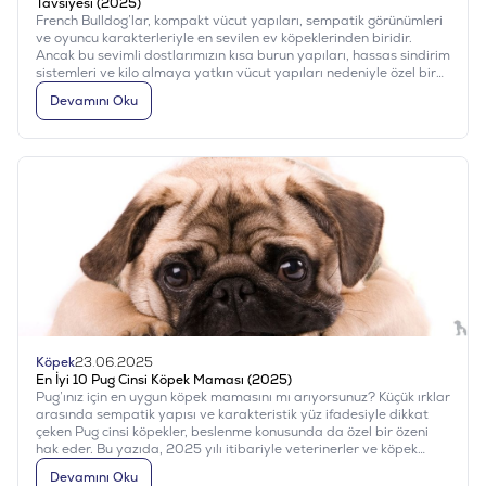
Tavsiyesi (2025)
French Bulldog’lar, kompakt vücut yapıları, sempatik görünümleri
ve oyuncu karakterleriyle en sevilen ev köpeklerinden biridir.
Ancak bu sevimli dostlarımızın kısa burun yapıları, hassas sindirim
sistemleri ve kilo almaya yatkın vücut yapıları nedeniyle özel bir
beslenme programına ihtiyacı vardır. Bu yazıda, French Bulldog
Devamını Oku
cinsi için önerilen beslenme stratejilerini ve 2025 yılının en iyi 5
mama tavsiyesini bulacaksınız.
Köpek
23.06.2025
En İyi 10 Pug Cinsi Köpek Maması (2025)
Pug’ınız için en uygun köpek mamasını mı arıyorsunuz? Küçük ırklar
arasında sempatik yapısı ve karakteristik yüz ifadesiyle dikkat
çeken Pug cinsi köpekler, beslenme konusunda da özel bir özeni
hak eder. Bu yazıda, 2025 yılı itibariyle veterinerler ve köpek
sahipleri tarafından en çok önerilen Pug maması markalarını bir
Devamını Oku
araya getirdik. Hazırsanız, Pug’ların sağlıklı, enerjik ve mutlu