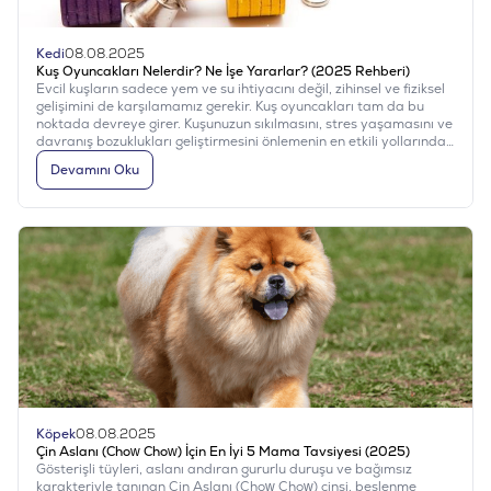
Kedi
08.08.2025
Kuş Oyuncakları Nelerdir? Ne İşe Yararlar? (2025 Rehberi)
Evcil kuşların sadece yem ve su ihtiyacını değil, zihinsel ve fiziksel
gelişimini de karşılamamız gerekir. Kuş oyuncakları tam da bu
noktada devreye girer. Kuşunuzun sıkılmasını, stres yaşamasını ve
davranış bozuklukları geliştirmesini önlemenin en etkili yollarından
biri, uygun oyuncaklarla zenginleştirilmiş bir kafes ortamı
Devamını Oku
sunmaktır.
Köpek
08.08.2025
Çin Aslanı (Chow Chow) İçin En İyi 5 Mama Tavsiyesi (2025)
Gösterişli tüyleri, aslanı andıran gururlu duruşu ve bağımsız
karakteriyle tanınan Çin Aslanı (Chow Chow) cinsi, beslenme