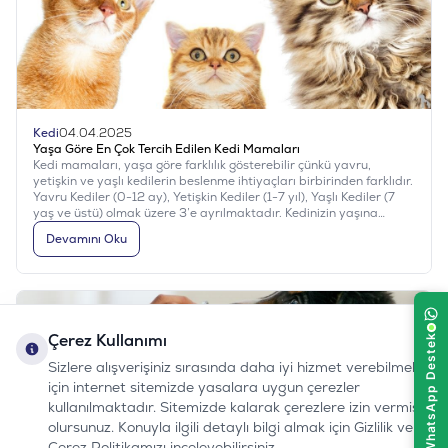
Kedi
04.04.2025
Yaşa Göre En Çok Tercih Edilen Kedi Mamaları
Kedi mamaları, yaşa göre farklılık gösterebilir çünkü yavru,
yetişkin ve yaşlı kedilerin beslenme ihtiyaçları birbirinden farklıdır.
Yavru Kediler (0-12 ay), Yetişkin Kediler (1-7 yıl), Yaşlı Kediler (7
yaş ve üstü) olmak üzere 3’e ayrılmaktadır. Kedinizin yaşına
uygun mama seçerken veterinerinizin önerilerini de dikkate
Devamını Oku
almanız önemlidir. Ayrıca, her kedinin bireysel ihtiyaçları farklı
olabilir, bu yüzden kedinizin sağlık durumuna ve özel ihtiyaçlarına
uygun mama seçimi yapmanız en iyisi olacaktır.
Çerez Kullanımı
Sizlere alışverişiniz sırasında daha iyi hizmet verebilmek
için internet sitemizde yasalara uygun çerezler
kullanılmaktadır. Sitemizde kalarak çerezlere izin vermiş
olursunuz. Konuyla ilgili detaylı bilgi almak için Gizlilik ve
Çerez Politikamızı inceleyebilirsiniz.