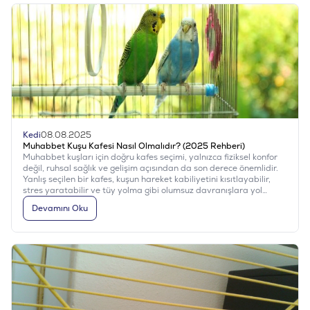
Kedi
08.08.2025
Muhabbet Kuşu Kafesi Nasıl Olmalıdır? (2025 Rehberi)
Muhabbet kuşları için doğru kafes seçimi, yalnızca fiziksel konfor
değil, ruhsal sağlık ve gelişim açısından da son derece önemlidir.
Yanlış seçilen bir kafes, kuşun hareket kabiliyetini kısıtlayabilir,
stres yaratabilir ve tüy yolma gibi olumsuz davranışlara yol
açabilir. Peki, ideal muhabbet kuşu kafesi nasıl olmalıdır? Gelin
Devamını Oku
adım adım inceleyelim.