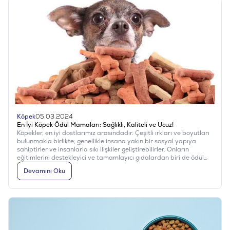
Köpek
05.03.2024
En İyi Köpek Ödül Mamaları: Sağlıklı, Kaliteli ve Ucuz!
Köpekler, en iyi dostlarımız arasındadır. Çeşitli ırkları ve boyutları
bulunmakla birlikte, genellikle insana yakın bir sosyal yapıya
sahiptirler ve insanlarla sıkı ilişkiler geliştirebilirler. Onların
eğitimlerini destekleyici ve tamamlayıcı gıdalardan biri de ödül
mamalarıdır. Sizler için hem dışarıdaki hem de evinizdeki
Devamını Oku
dostlarınız için özel olarak hazırladığımız ödüller hakkındaki
bilgilere gelin birlikte göz atalım.