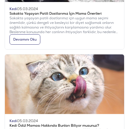
Kedi
05.03.2024
Sokakta Yaşayan Patili Dostlarımız İçin Mama Önerileri
Sokakta yaşayan patili dostlarımız için uygun mama seçimi
önemlidir, çünkü dengeli ve besleyici bir diyet sağlamak onların
sağlıklı kalmasına ve ihtiyaçlarını karşılamasına yardımcı olur.
Beslenme konusunda her canlının ihtiyaçları farklıdır, bu nedenle
sokakta yaşayan canlarımız için en uygun mama seçeneklerini
Devamını Oku
belirlemek, veteriner hekimden veya bir beslenme uzmanından
tavsiye almak önemlidir. Ayrıca, mama verirken suyun da daima
bulunması ve temiz olması gerektiğini unutmamak gerekir.
Kedi
05.03.2024
Kedi Ödül Maması Hakkında Bunları Biliyor musunuz?