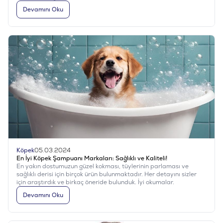
seçmek çok önemlidir. Bu sayede kediniz odak noktası olup
Devamını Oku
fotoğrafları daha net ve görünür olur. Kedinizin fotoğrafını
çekerken, göz seviyesine inmek gerekir. Bu durum etkileyici ve
doğal bir görüntü sağlar. Kedinizin karakterini ve detaylarını
yakalamak için yakın çekimler yapılabilir. Bunun için ise kadraj
dikkatli kullanılmalı.
Köpek
05.03.2024
En İyi Köpek Şampuanı Markaları: Sağlıklı ve Kaliteli!
En yakın dostumuzun güzel kokması, tüylerinin parlaması ve
sağlıklı derisi için birçok ürün bulunmaktadır. Her detayını sizler
için araştırdık ve birkaç öneride bulunduk. İyi okumalar.
Devamını Oku