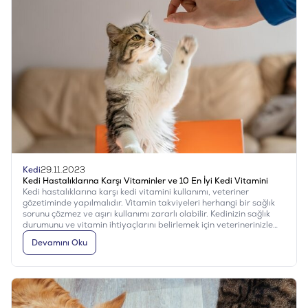
Kedi
29.11.2023
Kedi Hastalıklarına Karşı Vitaminler ve 10 En İyi Kedi Vitamini
Kedi hastalıklarına karşı kedi vitamini kullanımı, veteriner
gözetiminde yapılmalıdır. Vitamin takviyeleri herhangi bir sağlık
sorunu çözmez ve aşırı kullanımı zararlı olabilir. Kedinizin sağlık
durumunu ve vitamin ihtiyaçlarını belirlemek için veterinerinizle
iletişim kurmalısınız. Kediniz genel olarak dengeli bir diyet
Devamını Oku
alıyorsa, ekstra vitamin takviyelerine ihtiyaç duymayabilir.
Vitamin eksiklikleri, veteriner tarafından kan testleri veya diğer
tıbbi değerlendirmelerle teşhis edilmelidir.