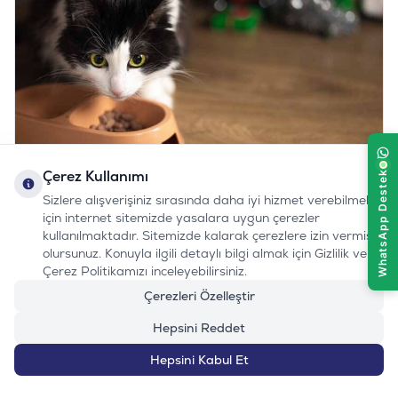
Çerez Kullanımı
Kedi
29.11.2023
8 En İyi Hipoalerjenik Köpek Maması Önerisi
Sizlere alışverişiniz sırasında daha iyi hizmet verebilmek
Hipoalerjenik terimi, kelime anlamı olarak reaksiyonları tetikleme
için internet sitemizde yasalara uygun çerezler
riskini azaltma amacı taşıyan ürün veya malzemeleri tanımlayan
bir terimdir. Bu terim, insanlar veya hayvanlar için tasarlanmış
kullanılmaktadır. Sitemizde kalarak çerezlere izin vermiş
ürünlerde sıklıkla kullanılır. Hipoalerjenik ürünler veya malzemeler,
olursunuz. Konuyla ilgili detaylı bilgi almak için Gizlilik ve
alerjik tepkilere yol açma potansiyeli düşük veya neredeyse hiç
Devamını Oku
Çerez Politikamızı inceleyebilirsiniz.
olmayan maddeler içerir.
Çerezleri Özelleştir
Hepsini Reddet
Hepsini Kabul Et