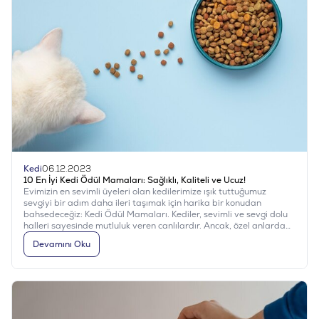
Kedi
06.12.2023
10 En İyi Kedi Ödül Mamaları: Sağlıklı, Kaliteli ve Ucuz!
Evimizin en sevimli üyeleri olan kedilerimize ışık tuttuğumuz
sevgiyi bir adım daha ileri taşımak için harika bir konudan
bahsedeceğiz: Kedi Ödül Mamaları. Kediler, sevimli ve sevgi dolu
halleri sayesinde mutluluk veren canlılardır. Ancak, özel anlarda
veya eğitimlerde kullanabileceğiniz kedi ödülleri mamalarıyla
Devamını Oku
sevginizi pekiştirebilir ve onları daha iyi anlayabilirsiniz.