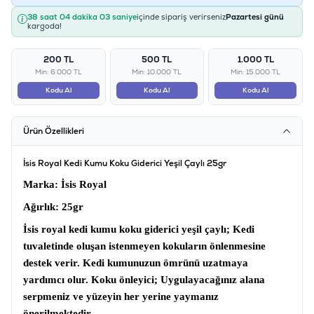
38 saat 04 dakika 02 saniye
içinde sipariş verirseniz
Pazartesi günü
kargoda!
200 TL
500 TL
1.000 TL
Min: 6.000 TL
Min: 10.000 TL
Min: 15.000 TL
Kodu Al
Kodu Al
Kodu Al
Ürün Özellikleri
İsis Royal Kedi Kumu Koku Giderici Yeşil Çaylı 25gr
Marka
: İsis Royal
Ağırlık
: 25gr
İsis royal kedi kumu koku giderici yeşil çaylı
; Kedi
tuvaletinde oluşan istenmeyen kokuların önlenmesine
destek verir. Kedi kumunuzun ömrünü uzatmaya
yardımcı olur.
Koku önleyici;
Uygulayacağınız alana
serpmeniz ve yüzeyin her yerine yaymanız
önerilmektedir.