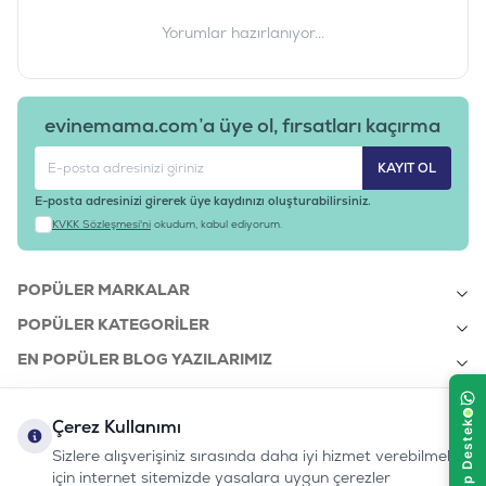
Yorumlar hazırlanıyor...
evinemama.com’a üye ol, fırsatları kaçırma
KAYIT OL
E-posta adresinizi girerek üye kaydınızı oluşturabilirsiniz.
KVKK Sözleşmesi'ni
okudum, kabul ediyorum.
POPÜLER MARKALAR
POPÜLER KATEGORILER
EN POPÜLER BLOG YAZILARIMIZ
EN SON BLOG YAZILARIMIZ
Çerez Kullanımı
KURUMSAL
Sizlere alışverişiniz sırasında daha iyi hizmet verebilmek
için internet sitemizde yasalara uygun çerezler