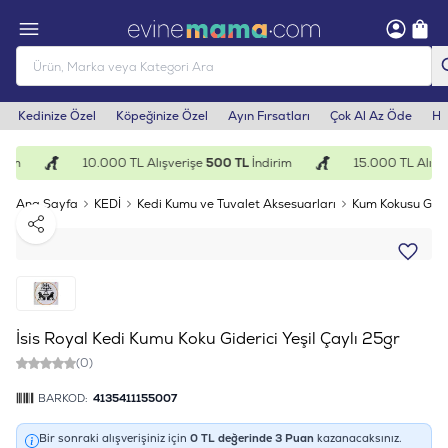
Kedinize Özel
Köpeğinize Özel
Ayın Fırsatları
Çok Al Az Öde
He
rim
10.000 TL Alışverişe
500 TL
İndirim
15.000 TL Alışve
Ana Sayfa
KEDİ
Kedi Kumu ve Tuvalet Aksesuarları
Kum Kokusu Gider
Paylaş
İsis Royal Kedi Kumu Koku Giderici Yeşil Çaylı 25gr
(0)
BARKOD:
4135411155007
Bir sonraki alışverişiniz için
0
TL değerinde
3
Puan
kazanacaksınız.