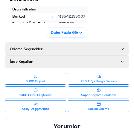
Ürün Filtreleri
Barkod
:
4135411155007
Tedarikçi Ürün Kodu
:
HIZIR002
Daha Fazla Gör
Ödeme Seçenekleri
İade Koşulları
%100 Orijinal
750 TL'ye Kargo Bedava
%100 Mutlu Müşteriler
Süper Sağlam Gönderim
Kolay Değişim/İade
Kapıda Ödeme
Yorumlar