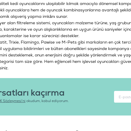
teli kedi oyuncaklarını ulaşılabilir kılmak amacıyla dönemsel kampany
kli oyuncaklara hem de oyuncak kombinasyonlarına avantajlı şekil
onomik alışveriş yapma imkânı sunar.
e yer alan filtreleme sistemi, oyuncakları malzeme türüne, yaş grub
a, karakterine ve oyun alışkanlıklarına en uygun ürünü saniyeler içind
uanlamalar ise karar sürecinizi destekler.
atit
,
Trixie
,
Flamingo
,
Pawise
ve
M-Pets
gibi markaların en çok terci
uygulama bildirimleri ve bülten abonelikleri sayesinde kampanya d
şimini desteklemek, onun enerjisini doğru şekilde yönlendirmek ve yaş
egorisi tam size göre. Hem eğlenceli hem işlevsel oyuncakları güvenle
siniz.
rsatları kaçırma
K Sözleşmesi'ni
okudum, kabul ediyorum.