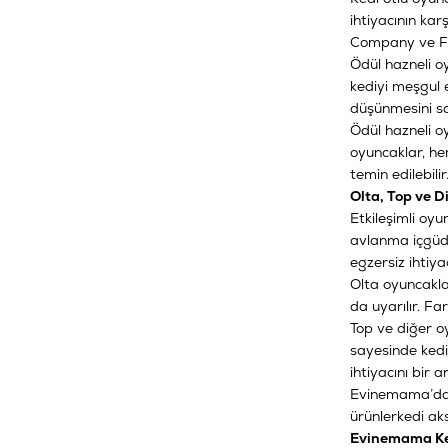
ihtiyacının kar
Company ve Fla
Ödül hazneli o
kediyi meşgul e
düşünmesini sa
Ödül hazneli o
oyuncaklar, he
temin edilebilir
Olta, Top ve D
Etkileşimli oyu
avlanma içgüdüs
egzersiz ihtiyac
Olta oyuncaklar
da uyarılır. Far
Top ve diğer oy
sayesinde kedi
ihtiyacını bir a
Evinemama’da y
ürünler
kedi ak
Evinemama Ked