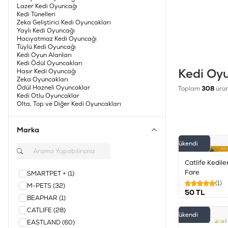
Lazer Kedi Oyuncağı
Kedi Tünelleri
Zeka Geliştirici Kedi Oyuncakları
Yaylı Kedi Oyuncağı
Hacıyatmaz Kedi Oyuncağı
Tüylü Kedi Oyuncağı
Catnipli ve 
Kedi Oyun Alanları
Kedi Ödül Oyuncakları
Kedi Oyu
Hasır Kedi Oyuncağı
Zeka Oyuncakları
Ödül Hazneli Oyuncaklar
Toplam
308
ürün
Kedi Otlu Oyuncaklar
Olta, Top ve Diğer Kedi Oyuncakları
Marka
Tükendi
Catlife Kediler
Fare
SMARTPET +
(1)
(1)
M-PETS
(32)
50
TL
BEAPHAR
(1)
CATLIFE
(28)
Tükendi
EASTLAND
(60)