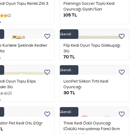
edi Oyun Topu Renkli Zilli 3
Flamingo Soccer Tüylü Kedi
Oyuncağı Siyah/Sarı
105
TL
(1)
L
Tükendi
fe Kurdele Şeklinde Kediler
Flip Kedi Oyun Topu Gökkuşağı
lta
3lü
L
70
TL
Tükendi
Kedi Oyun Topu Elips
LionPet Silikon Tırtıl Kedi
aklı 3lü
Oyuncağı
30
TL
(2)
L
Tükendi
ator Pet Kedi Otu 20gr
Trixie Kedi Ödül Oyuncağı
L
(Ödüllü Hacıyatmaz Fare) 9cm