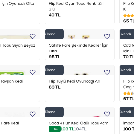
r İçin Oyuncak Olta
Flip Kedi Oyun Topu Renkli Zilli
Flip K
3lü
lü
40
TL
65
T
Tükendi
Tükendi
n Topu Siyah Beyaz
Catlife Fare Şeklinde Kediler İçin
Catli
Olta
İçin O
95
TL
70
T
Tükendi
Tükendi
i Tavşan Kedi
Flip Tüylü Kedi Oyuncağı Arı
Flip 
63
TL
Çıngır
67
T
Tükendi
Tükendi
 Fare Kedi
Good 4 Fun Kedi Ödül Topu 4cm
İmpar
103
TL
104
TL
100
T
-%1