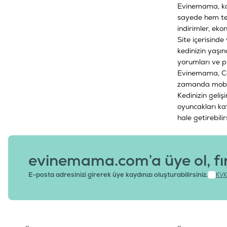
Evinemama, kali
sayede hem te
indirimler, ek
Site içerisind
kedinizin yaşın
yorumları ve p
Evinemama,
C
zamanda mobil 
Kedinizin geli
oyuncakları kat
hale getirebilir
evinemama.com’a üye ol, fı
E-posta adresinizi girerek üye kaydınızı oluşturabilirsiniz.
KVK