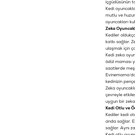
içgüdüsünün ta
Kedi oyuncaklar
mutlu ve huzurl
oyuncakları kul
Zeka Oyuncakla
Kediler oldukça
katkı sağlar. Z
ulaşmak için ç
Kedi zeka oyun
ödül maması
y
saatlerde meşg
Evinemama’da T
kedinizin pençe
Zeka oyuncaklar
çevreyle etkile
uygun bir zek
Kedi Otlu ve Ö
Kediler kedi o
anda sağlar. E
sağlar. Aynı za
Kedi otlu oyunc