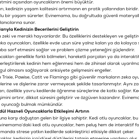
tmini açısından oyuncakların önemi büyüktür.
ı, kedinizin yaşam kalitesini artırmanın en pratik yollarından biridir.
u bir yaşam sürerler. Evinemama, bu doğrultuda güvenli materyallerle 
lanıcılarına sunar.
rıyla Kedinizin Becerilerini Geliştirin
 zeki ve meraklı hayvanlardır. Bu özelliklerini destekleyen ve geliş
eka oyuncakları, özellikle evde uzun süre yalnız kalan ya da kolayca sık
aba sarf etmesini sağlar ve problem çözme yeteneğini güçlendirir.
cakları genellikle farklı bölmeleri, hareketli parçaları ya da inter
erleştirilerek kedinin hem eğlenmesi hem de zihinsel olarak uyarılması
ul olmasını sağlayarak anksiyete gelişmesini engeller.
rixie, Pawise, Catit ve Flamingo gibi güvenilir markaların zeka oyun
lerine ve dişlerine zarar vermeyecek şekilde tasarlanmıştır. Aynı zama
ı, özellikle yavru kedilerde öğrenme süreçlerine de katkı sağlar. Ke
şimini artırır, dikkat süresini geliştirir ve özgüven kazandırır. Evin
a oyuncağı bulmak mümkündür.
dül Hazneli Oyuncaklarla Etkileşimi Artırın
tuna karşı doğuştan gelen bir ilgiye sahiptir. Kedi otlu oyuncaklar, 
vinemama’daki kedi otlu oyuncaklar, hem peluş hem de interaktif f
manda strese yatkın kedilerde sakinleştirici etkisiyle dikkat çeker.
aklar, kedinizin içgüdüsel dürtülerini tatmin etmesine yardımcı olur. 