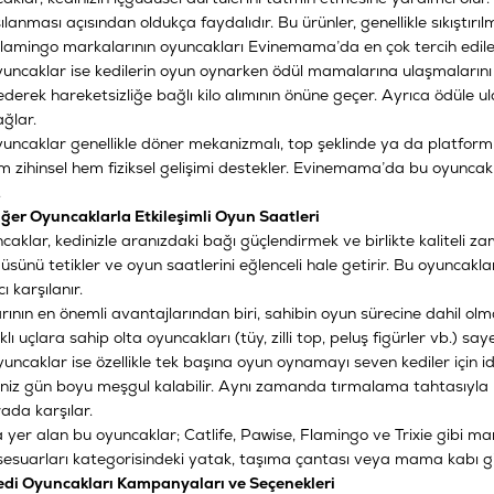
şılanması açısından oldukça faydalıdır. Bu ürünler, genellikle sıkıştırı
mingo markalarının oyuncakları Evinemama’da en çok tercih edilen
yuncaklar ise kedilerin oyun oynarken ödül mamalarına ulaşmalarını
derek hareketsizliğe bağlı kilo alımının önüne geçer. Ayrıca ödüle u
ğlar.
yuncaklar genellikle döner mekanizmalı, top şeklinde ya da platform 
m zihinsel hem fiziksel gelişimi destekler. Evinemama’da bu oyuncakla
.
iğer Oyuncaklarla Etkileşimli Oyun Saatleri
ncaklar, kedinizle aranızdaki bağı güçlendirmek ve birlikte kaliteli zam
ünü tetikler ve oyun saatlerini eğlenceli hale getirir. Bu oyuncaklar 
ı karşılanır.
ının en önemli avantajlarından biri, sahibin oyun sürecine dahil olma
klı uçlara sahip olta oyuncakları (tüy, zilli top, peluş figürler vb.) sayes
uncaklar ise özellikle tek başına oyun oynamayı seven kediler için idea
niz gün boyu meşgul kalabilir. Aynı zamanda tırmalama tahtasıyla 
rada karşılar.
er alan bu oyuncaklar; Catlife, Pawise, Flamingo ve Trixie gibi mark
sesuarları
kategorisindeki yatak, taşıma çantası veya mama kabı gibi 
i Oyuncakları Kampanyaları ve Seçenekleri