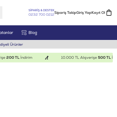
SİPARİŞ & DESTEK
Sipariş Takip
Giriş Yap
Kayıt Ol
0232 700 0212
atanlar
Blog
diyeli Ürünler
0 TL
İndirim
10.000 TL Alışverişe
500 TL
İndirim