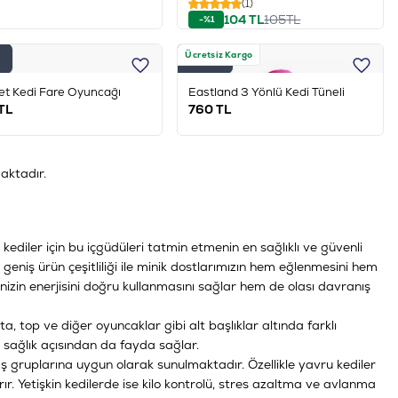
(1)
104
TL
105
TL
-%1
Ücretsiz Kargo
Tükendi
et Kedi Fare Oyuncağı
Eastland 3 Yönlü Kedi Tüneli
TL
760
TL
aktadır.
ediler için bu içgüdüleri tatmin etmenin en sağlıklı ve güvenli
eniş ürün çeşitliliği ile minik dostlarımızın hem eğlenmesini hem
inizin enerjisini doğru kullanmasını sağlar hem de olası davranış
lta, top ve diğer oyuncaklar
gibi alt başlıklar altında farklı
 sağlık açısından da fayda sağlar.
ş gruplarına uygun olarak sunulmaktadır. Özellikle yavru kediler
ır. Yetişkin kedilerde ise kilo kontrolü, stres azaltma ve avlanma