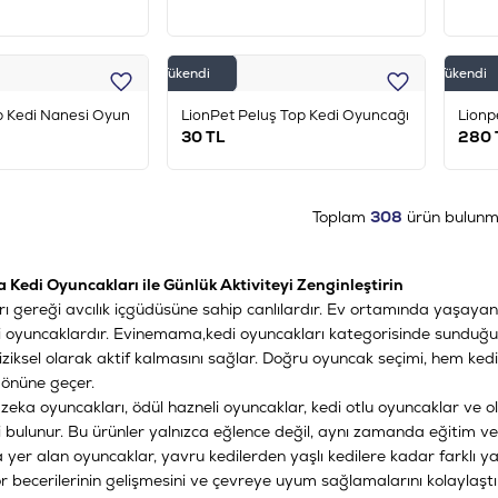
Tükendi
Tükendi
 Kedi Nanesi Oyun
LionPet Peluş Top Kedi Oyuncağı
Lionp
30
TL
280
Toplam
308
ürün bulunm
edi Oyuncakları ile Günlük Aktiviteyi Zenginleştirin
ı gereği avcılık içgüdüsüne sahip canlılardır. Ev ortamında yaşayan k
ri oyuncaklardır. Evinemama,
kedi oyuncakları
kategorisinde sunduğu g
fiziksel olarak aktif kalmasını sağlar. Doğru oyuncak seçimi, hem ked
 önüne geçer.
e
zeka oyuncakları
,
ödül hazneli oyuncaklar
,
kedi otlu oyuncaklar
ve
o
i bulunur. Bu ürünler yalnızca eğlence değil, aynı zamanda eğitim ve
er alan oyuncaklar, yavru kedilerden yaşlı kedilere kadar farklı ya
r becerilerinin gelişmesini ve çevreye uyum sağlamalarını kolaylaştır