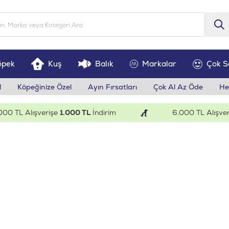
öpek
Kuş
Balık
Markalar
Çok S
l
Köpeğinize Özel
Ayın Fırsatları
Çok Al Az Öde
He
 Alışverişe
1.000 TL
İndirim
6.000 TL Alışverişe
20