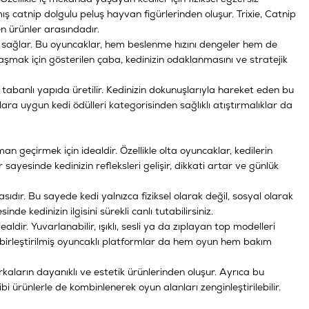
lmış catnip dolgulu peluş hayvan figürlerinden oluşur. Trixie, Catnip
 ürünler arasındadır.
 sağlar. Bu oyuncaklar, hem beslenme hızını dengeler hem de
laşmak için gösterilen çaba, kedinizin odaklanmasını ve stratejik
tabanlı yapıda üretilir. Kedinizin dokunuşlarıyla hareket eden bu
ra uygun kedi ödülleri kategorisinden sağlıklı atıştırmalıklar da
an geçirmek için idealdir. Özellikle olta oyuncaklar, kedilerin
sayesinde kedinizin refleksleri gelişir, dikkati artar ve günlük
sıdır. Bu sayede kedi yalnızca fiziksel olarak değil, sosyal olarak
inde kedinizin ilgisini sürekli canlı tutabilirsiniz.
ldir. Yuvarlanabilir, ışıklı, sesli ya da zıplayan top modelleri
birleştirilmiş oyuncaklı platformlar da hem oyun hem bakım
aların dayanıklı ve estetik ürünlerinden oluşur. Ayrıca bu
ürünlerle de kombinlenerek oyun alanları zenginleştirilebilir.