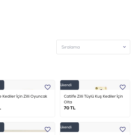
Top Kedi Oyuncağı
Fare Kedi Oyuncağı
Tükendi
e Kediler İçin Zilli Oyuncak
Catlife Zilli Tüylü Kuş Kediler İçin
Olta
L
70
TL
Tükendi