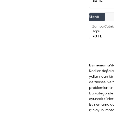
30
TL
Tükendi
Zampa Catnip
Topu
70
TL
Evinemama’da K
Kediler doğalar
yollarından bi
de zihinsel ve 
problemlerinin
Bu kategorid
oyuncak türler
Evinemama’da y
için oyun, moto