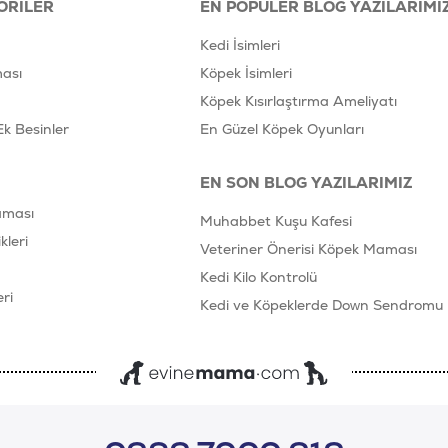
ORILER
EN POPÜLER BLOG YAZILARIMI
Kedi İsimleri
ası
Köpek İsimleri
Köpek Kısırlaştırma Ameliyatı
Ek Besinler
En Güzel Köpek Oyunları
EN SON BLOG YAZILARIMIZ
aması
Muhabbet Kuşu Kafesi
leri
Veteriner Önerisi Köpek Maması
Kedi Kilo Kontrolü
ri
Kedi ve Köpeklerde Down Sendromu