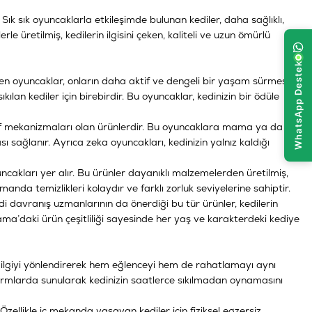
 Sık sık oyuncaklarla etkileşimde bulunan kediler, daha sağlıklı,
üretilmiş, kedilerin ilgisini çeken, kaliteli ve uzun ömürlü
tiren oyuncaklar, onların daha aktif ve dengeli bir yaşam sürmesine
ılan kediler için birebirdir. Bu oyuncaklar, kedinizin bir ödüle
aktif mekanizmaları olan ürünlerdir. Bu oyuncaklara mama ya da
 sağlanır. Ayrıca zeka oyuncakları, kedinizin yalnız kaldığı
cakları yer alır. Bu ürünler dayanıklı malzemelerden üretilmiş,
nda temizlikleri kolaydır ve farklı zorluk seviyelerine sahiptir.
di davranış uzmanlarının da önerdiği bu tür ürünler, kedilerin
emama’daki ürün çeşitliliği sayesinde her yaş ve karakterdeki kediye
bu ilgiyi yönlendirerek hem eğlenceyi hem de rahatlamayı aynı
ormlarda sunularak kedinizin saatlerce sıkılmadan oynamasını
Özellikle iç mekanda yaşayan kediler için fiziksel egzersiz