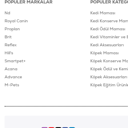
POPÜLER MARKALAR
POPÜLER KATEG
Nd
Kedi Maması
Royal Canin
Kedi Konserve Mam
Proplan
Kedi Ödül Maması
Brit
Kedi Vitaminler ve 
Reflex
Kedi Aksesuarları
Hill's
Köpek Maması
Smartpet+
Köpek Konserve M
Acana
Köpek Ödül ve Kemik
Advance
Köpek Aksesuarları
M-Pets
Köpek Eğitim Ürünle