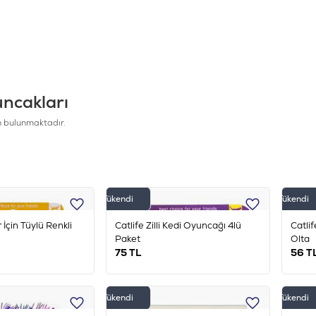
Matatabili Oyuncaklar
Olta Kedi Oyuncağı
ncakları
 bulunmaktadır.
Tükendi
Tükendi
 İçin Tüylü Renkli
Catlife Zilli Kedi Oyuncağı 4lü
Catlif
Paket
Olta
75
TL
56
T
Tükendi
Tükendi