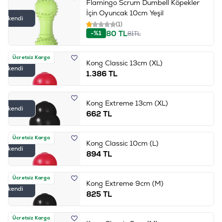
Flamingo Scrum Dumbell Köpekler
İçin Oyuncak 10cm Yeşil
Tükendi
(1)
80
TL
-%1
81
TL
Ücretsiz Kargo
Kong Classic 13cm (XL)
Tükendi
1.386
TL
Kong Extreme 13cm (XL)
Tükendi
662
TL
Ücretsiz Kargo
Kong Classic 10cm (L)
Tükendi
894
TL
Ücretsiz Kargo
Kong Extreme 9cm (M)
Tükendi
825
TL
Ücretsiz Kargo