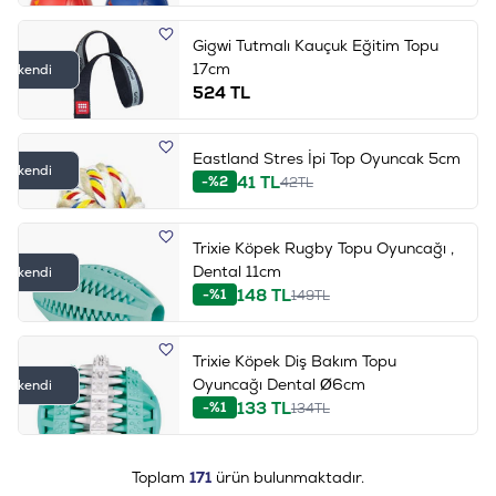
Gigwi Tutmalı Kauçuk Eğitim Topu
17cm
Tükendi
524
TL
Eastland Stres İpi Top Oyuncak 5cm
Tükendi
41
TL
-%2
42
TL
Trixie Köpek Rugby Topu Oyuncağı ,
Dental 11cm
Tükendi
148
TL
-%1
149
TL
Trixie Köpek Diş Bakım Topu
Oyuncağı Dental Ø6cm
Tükendi
133
TL
-%1
134
TL
Toplam
171
ürün bulunmaktadır.