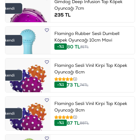
Gimdog Deep Infusion Top Köpek
Oyuncağı 7cm
Tükendi
235
TL
Flamingo Rubber Sesli Dumbell
Köpek Oyuncağı 10cm Mavi
Tükendi
80
TL
-%1
81
TL
Flamingo Sesli Vinil Kirpi Top Köpek
Oyuncağı 6cm
Tükendi
(1)
73
TL
-%1
74
TL
Flamingo Sesli Vinil Kirpi Top Köpek
Oyuncağı 9cm
Tükendi
(1)
87
TL
-%1
88
TL