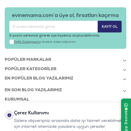
evinemama.com’a üye ol, fırsatları kaçırma
KAYIT OL
E-posta adresinizi girerek üye kaydınızı oluşturabilirsiniz.
KVKK Sözleşmesi'ni
okudum, kabul ediyorum.
POPÜLER MARKALAR
POPÜLER KATEGORILER
EN POPÜLER BLOG YAZILARIMIZ
EN SON BLOG YAZILARIMIZ
KURUMSAL
Çerez Kullanımı
Sizlere alışverişiniz sırasında daha iyi hizmet verebilmek
bizi takip edin:
0232 7000 212
için internet sitemizde yasalara uygun çerezler
%100 MUTLU
Instagram
Youtube
Tiktok
Facebook
Linkedin
www.evinemama.com
MÜŞTERI HATTI