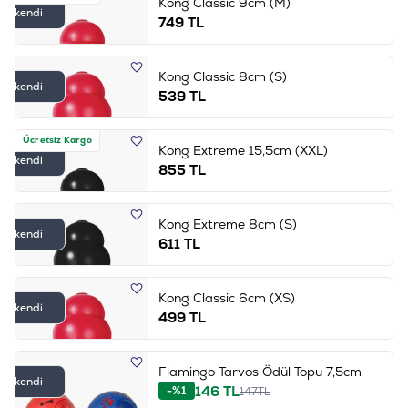
Kong Classic 9cm (M)
Tükendi
749
TL
Kong Classic 8cm (S)
Tükendi
539
TL
Ücretsiz Kargo
Kong Extreme 15,5cm (XXL)
Tükendi
855
TL
Kong Extreme 8cm (S)
Tükendi
611
TL
Kong Classic 6cm (XS)
Tükendi
499
TL
Flamingo Tarvos Ödül Topu 7,5cm
Tükendi
146
TL
-%1
147
TL