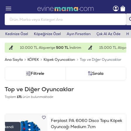
Kedinize Özel
Köpeğinize Özel
Ayın Fırsatları
Çok Al Az Öde
He
10.000 TL Alışverişe
500 TL
İndirim
15.000 TL Alışveriş
Ana Sayfa
KÖPEK
Köpek Oyuncakları
Top ve Diğer Oyuncaklar
Filtrele
Sırala
Top ve Diğer Oyuncaklar
Toplam
171
ürün bulunmaktadır.
Ferplast PA 6060 Disco Topu Köpek
Oyuncağı Medium 7cm
Tükendi