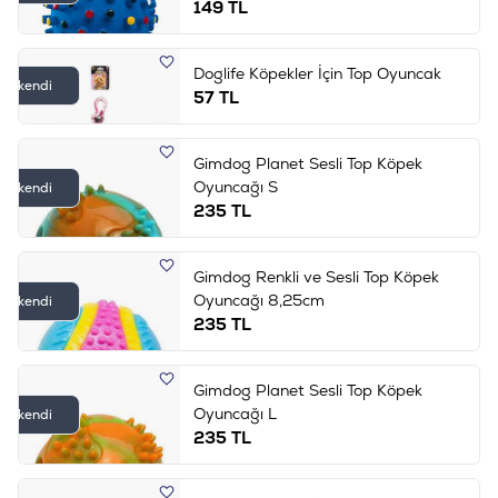
149
TL
Doglife Köpekler İçin Top Oyuncak
Tükendi
57
TL
Gimdog Planet Sesli Top Köpek
Oyuncağı S
Tükendi
235
TL
Gimdog Renkli ve Sesli Top Köpek
Oyuncağı 8,25cm
Tükendi
235
TL
Gimdog Planet Sesli Top Köpek
Oyuncağı L
Tükendi
235
TL